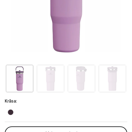
Telefoni, planšetdatori
Viedierīces
Sadzīves tehnika
Lielā tehnika
Iebūvējamā tehnika
Mazā tehnika
Kafijas pagatavošana
Kafijas automāti
Krāsa
:
Kafijas dzirnaviņas
Kafijas automātu aksesuāri