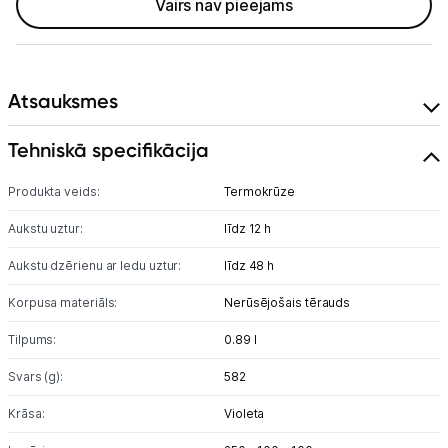
Vairs nav pieejams
Apkopes produkti
Servēšanas piederumi
Atsauksmes
Termosi un termokrūzes
Mazā virtuves tehnika
Tehniskā specifikācija
Klimata iekārtas
Produkta veids:
Termokrūze
Aukstu uztur:
Apģērbu kopšana
līdz 12 h
Aukstu dzērienu ar ledu uztur:
līdz 48 h
Skaistumkopšana
Korpusa materiāls:
Nerūsējošais tērauds
Sports un atpūta
Tilpums:
0.89 l
Piederumi sportam
Svars (g):
582
Atpūta
Krāsa:
Violeta