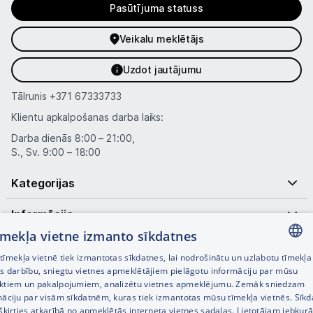
Blogs
Pasūtījuma statuss
Veikalu meklētājs
Piegāde un apmaksa
Uzdot jautājumu
Tehnikas izvešana
Tālrunis
+371 67333733
Klientu apkalpošanas darba laiks:
Uzņēmumiem
Darba dienās 8:00 – 21:00,
S., Sv. 9:00 – 18:00
Tet pakalpojumi
Kategorijas
Kontakti
Informācija
tīmekļa vietne izmanto sīkdatnes
Informācija
Noderīgas saites
īmekļa vietnē tiek izmantotas sīkdatnes, lai nodrošinātu un uzlabotu tīmekļa
LATVIAN
es darbību, sniegtu vietnes apmeklētājiem pielāgotu informāciju par mūsu
ktiem un pakalpojumiem, analizētu vietnes apmeklējumu. Zemāk sniedzam
RUSSIAN
māciju par visām sīkdatnēm, kuras tiek izmantotas mūsu tīmekļa vietnēs. Sīk
šķirties atkarībā no apmeklētās interneta vietnes sadaļas. Lietotājam jebkurā