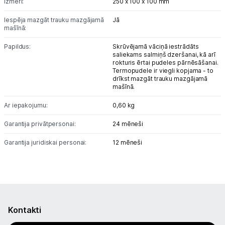
Izmēri:
250 x 100 x 100 mm
Elektriskie skrejriteņi
Iespēja mazgāt trauku mazgājamā
Jā
Droni
mašīnā:
Papildus:
Skrūvējamā vāciņā iestrādāts
Dronu aksesuāri
saliekams salmiņš dzeršanai, kā arī
rokturis ērtai pudeles pārnēsāšanai.
Termopudele ir viegli kopjama - to
Sonāri makšķerēšanai
drīkst mazgāt trauku mazgājamā
mašīnā.
Dārza grili
Ar iepakojumu:
0,60 kg
Termosi un termokrūzes
Garantija privātpersonai:
24 mēneši
GPS
Garantija juridiskai personai:
12 mēneši
Ražotāju atjaunota tehnika
Vēlmju saraksts
Kontakti