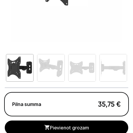
Televizori
Televizoru stiprinājumi
TV rāmji
Kabeļi un vadi
Antenas
Pārsprieguma aizsargi
TV statīvi
Tet Virszemes televīzija
35,75
€
Pilna summa
TV iekārtas
Spēļu konsoles
Pievienot grozam
Audio