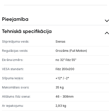
Blogs
Pieejamība
Piegāde un apmaksa
Tehniskā specifikācija
Stiprinājuma veids:
Sienas
Tehnikas izvešana
Regulācijas veids:
Grozāms (Full Motion)
Uzņēmumiem
Ekrāna izmērs:
no 32" līdz 55"
VESA standarti:
līdz 200x200
Tet pakalpojumi
Slīpuma leņķis:
+12° / -2°
Kontakti
Maksimālais svars:
35 kg
Attālums līdz sienai:
46 - 308mm
Informācija
Ar iepakojumu:
2,93 kg