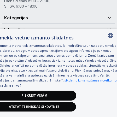
Darba dienās 8:00 – 21:00,
S., Sv. 9:00 – 18:00
Kategorijas
Informācija
tīmekļa vietne izmanto sīkdatnes
Noderīgas saites
īmekļa vietnē tiek izmantotas sīkdatnes, lai nodrošinātu un uzlabotu tīmekļa
LATVIAN
es darbību, sniegtu vietnes apmeklētājiem pielāgotu informāciju par mūsu
ktiem un pakalpojumiem, analizētu vietnes apmeklējumu. Zemāk sniedzam
RUSSIAN
māciju par visām sīkdatnēm, kuras tiek izmantotas mūsu tīmekļa vietnēs. Sīk
šķirties atkarībā no apmeklētās interneta vietnes sadaļas. Lietotājam jebkurā
ENGLISH
pēja piekrist, atteikties vai mainīt savu piekrišanu. Piekrišanas sniegšana, kā a
kšana vai mainīšana attiecas uz visām interneta vietnes sadaļām. Vairāk
mācijas par izmantotajām sīkdatnēm skatīt
sīkdatņu izmantošanas noteikumo
IELĀGOT IZVĒLI
© SIA Tet 2026 -
Visas cenas norādītas EUR ar PVN 21%
PIEKRIST VISĀM
Interneta veikala izstrāde —
ATSTĀT TEHNISKĀS SĪKDATNES
35,75
€
Pievienot grozam