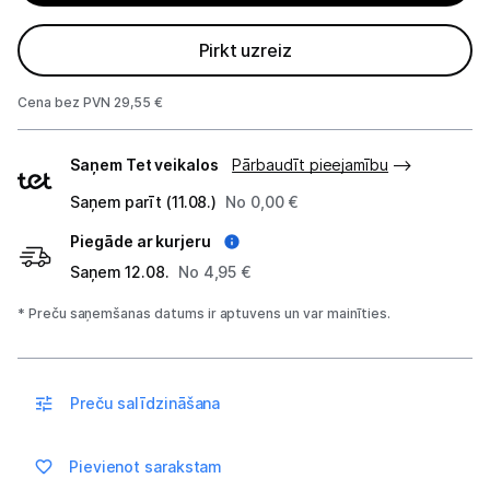
Studijas skaņas aprīkojums
Pirkt uzreiz
Datortehnika
Cena bez PVN 29,55 €
Telefoni, planšetdatori
Piegādes
Saņem Tet veikalos
Pārbaudīt pieejamību
veidi
Viedierīces
Saņem parīt (11.08.)
No 0,00 €
Piegāde ar kurjeru
Sadzīves tehnika
Saņem 12.08.
No 4,95 €
Skaistumkopšana
* Preču saņemšanas datums ir aptuvens un var mainīties.
Sports un atpūta
Preču salīdzināšana
Ražotāju atjaunota tehnika
Pievienot sarakstam
Vēlmju saraksts