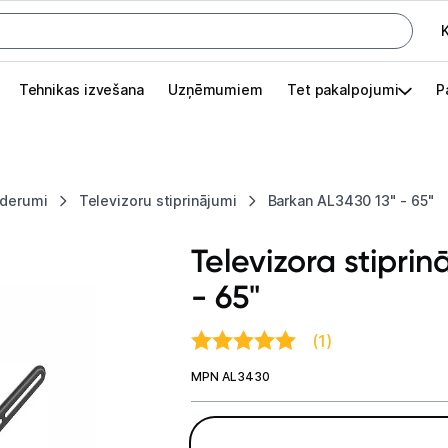
K
G
Tehnikas izvešana
Uzņēmumiem
Tet pakalpojumi
P
Pieslēgties
Pasūtījuma statuss
ederumi
Televizoru stiprinājumi
Barkan AL3430 13" - 65"
Akcijas
Televizora stipri
Outlet
- 65"
apā.
Izvēlies kāroto ierīci izdevīgāk!
(1)
TV un audio
MPN AL3430
Televizori un piederumi