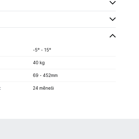
-5° - 15°
40 kg
69 - 452mm
:
24 mēneši