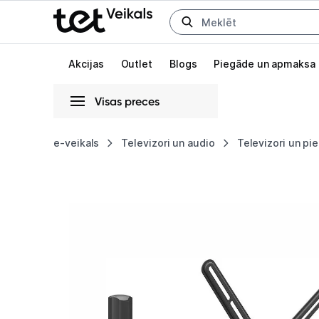
Uz kategorijam
Uz galveno saturu
Akcijas
Outlet
Blogs
Piegāde un apmaksa
Visas preces
Gaišā
Tumšā
Sistēmas
e-veikals
Televizori un audio
Televizori un pi
Televizora
Animācijas
stiprinājums
Globāls iestatījums animāciju aktivizēšanai vai deaktivizēšanai visā l
Barkan
AL3430
13"
-
65"