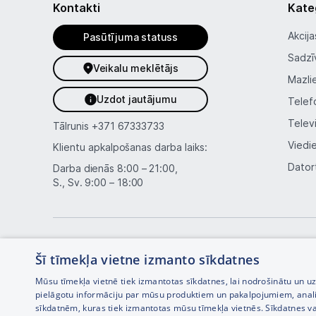
Kontakti
Kate
Akcija
Pasūtījuma statuss
Sadzī
Veikalu meklētājs
Mazli
Uzdot jautājumu
Telef
Telev
Tālrunis
+371 67333733
Viedi
Klientu apkalpošanas darba laiks:
Dator
Darba dienās 8:00 – 21:00,
S., Sv. 9:00 – 18:00
Šī tīmekļa vietne izmanto sīkdatnes
Mūsu tīmekļa vietnē tiek izmantotas sīkdatnes, lai nodrošinātu un u
pielāgotu informāciju par mūsu produktiem un pakalpojumiem, anal
sīkdatnēm, kuras tiek izmantotas mūsu tīmekļa vietnēs. Sīkdatnes va
Interneta veikala izstrāde —