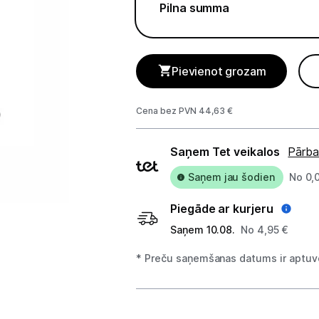
Televizori
Pilna summa
Televizoru stiprinājumi
TV rāmji
Pievienot grozam
Kabeļi un vadi
Cena bez PVN 44,63 €
Antenas
Piegādes
Saņem Tet veikalos
Pārba
Pārsprieguma aizsargi
veidi
Saņem jau šodien
No 0,
TV statīvi
Piegāde ar kurjeru
Tet Virszemes televīzija
Saņem 10.08.
No 4,95 €
TV iekārtas
* Preču saņemšanas datums ir aptuve
Spēļu konsoles
Audio