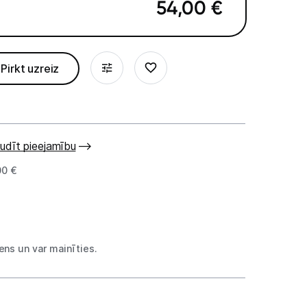
54,00
€
Pirkt uzreiz
udīt pieejamību
00 €
ns un var mainīties.