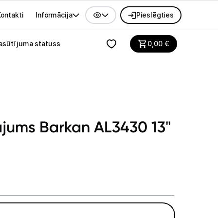
ontakti
Informācija
Pieslēgties
alvenes izvēlne
asūtījuma statuss
0,00
€
nājums Barkan AL3430 13"