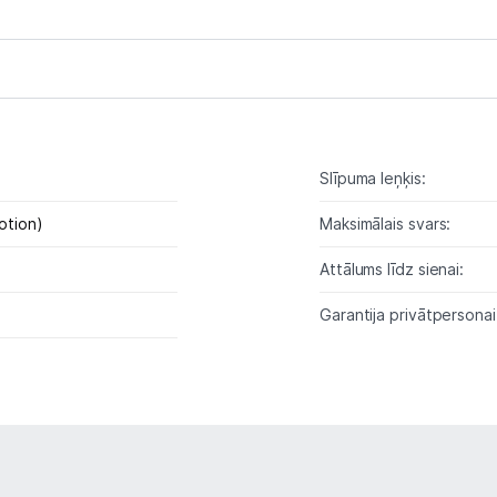
Studijas skaņas aprīkojums
Datortehnika
Telefoni, planšetdatori
Slīpuma leņķis:
Viedierīces
otion)
Maksimālais svars:
Sadzīves tehnika
Attālums līdz sienai:
Skaistumkopšana
Garantija privātpersonai
Sports un atpūta
Ražotāju atjaunota tehnika
Vēlmju saraksts