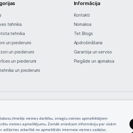
gorijas
Informācija
s
Kontakti
Blogs
ves tehnika
Nomaksa
Piegāde un apmaksa
etota tehnika
Tet Blogs
oni un piederumi
Apdrošināšana
Tehnikas izvešana
izori un piederumi
Garantija un serviss
erīces un piederumi
Piegāde un apmaksa
Uzņēmumiem
tehnika un piederumi
Tet pakalpojumi
Kontakti
© SIA Tet 2026 -
Visas cenas norādītas EUR ar PVN 21%
zlabotu tīmekļa vietnes darbību, sniegtu vietnes apmeklētājiem
Informācija
izētu vietnes apmeklējumu. Zemāk sniedzam informāciju par visām
r atšķirties atkarībā no apmeklētās interneta vietnes sadaļas.