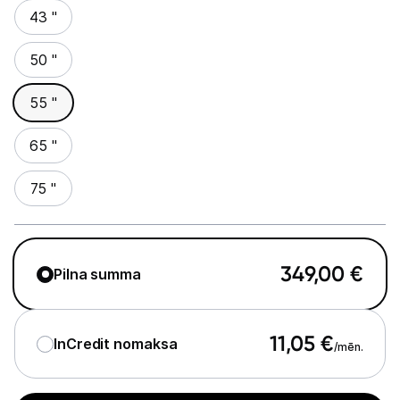
43 "
Studijas skaņas aprīkojums
50 "
Datortehnika
55 "
Telefoni, planšetdatori
65 "
Viedierīces
75 "
Sadzīves tehnika
Skaistumkopšana
349,00
€
Pilna summa
Sports un atpūta
Ražotāju atjaunota tehnika
11,05
€
InCredit nomaksa
/mēn.
Vēlmju saraksts