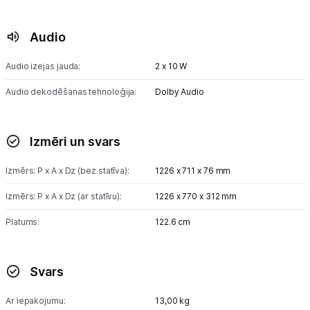
Audio
Audio izejas jauda:
2 x 10 W
Audio dekodēšanas tehnoloģija:
Dolby Audio
Izmēri un svars
Izmērs: P x A x Dz (bez statīva):
1226 x 711 x 76 mm
Izmērs: P x A x Dz (ar statīvu):
1226 x 770 x 312 mm
Platums:
122.6 cm
Svars
Ar iepakojumu:
13,00 kg