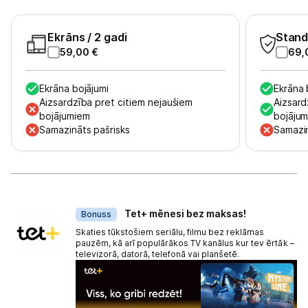
Ekrāns
/ 2 gadi
Stand
59,00
€
69,
Ekrāna bojājumi
Ekrāna 
Aizsardzība pret citiem nejaušiem
Aizsard
bojājumiem
bojāju
Samazināts pašrisks
Samazin
Dāvanas
Tet+ mēnesi bez maksas!
Bonuss
Skaties tūkstošiem seriālu, filmu bez reklāmas
pauzēm, kā arī populārākos TV kanālus kur tev ērtāk –
televizorā, datorā, telefonā vai planšetē.