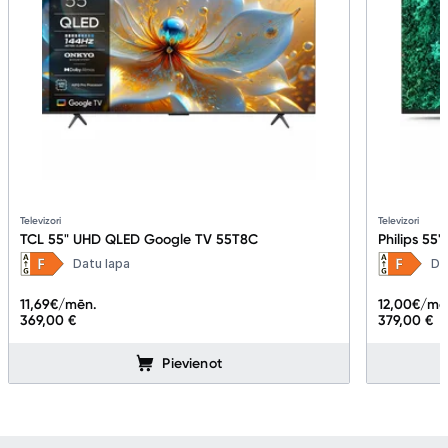
Televizori
Televizori
TCL 55" UHD QLED Google TV 55T8C
Philips 55
Datu lapa
Da
11,69
€/mēn.
12,00
€/mē
369,00 €
379,00 €
Pievienot