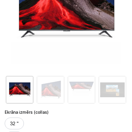
Televizori
Televizoru stiprinājumi
TV rāmji
Kabeļi un vadi
Antenas
Pārsprieguma aizsargi
TV statīvi
Tet Virszemes televīzija
TV iekārtas
Ekrāna izmērs (collas)
Spēļu konsoles
Ekrāna izmērs (collas)
32 "
Audio