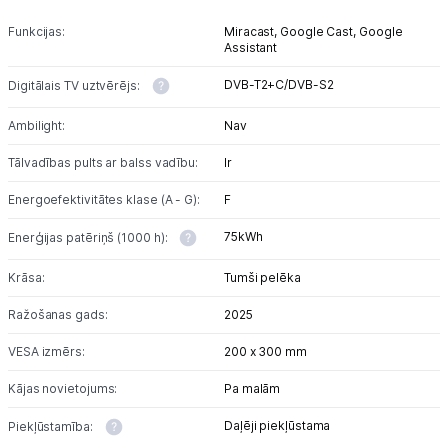
Funkcijas:
Miracast,
Google Cast,
Google
Assistant
DVB-T2+C/DVB-S2
Digitālais TV uztvērējs:
Ambilight:
Nav
Tālvadības pults ar balss vadību:
Ir
Energoefektivitātes klase (A - G):
F
75kWh
Enerģijas patēriņš (1000 h):
Krāsa:
Tumši pelēka
Ražošanas gads:
2025
VESA izmērs:
200 x 300 mm
Kājas novietojums:
Pa malām
Daļēji piekļūstama
Piekļūstamība: