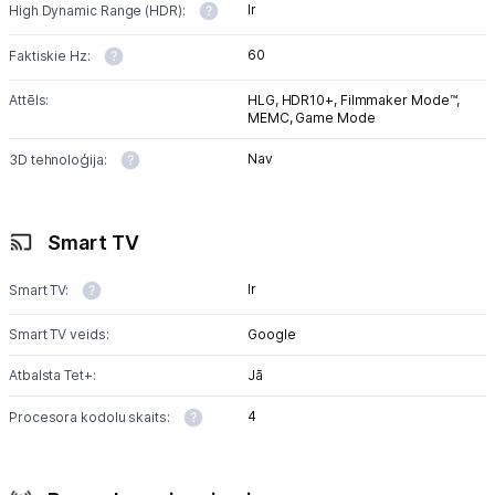
Ir
High Dynamic Range (HDR):
60
Faktiskie Hz:
Attēls:
HLG,
HDR10+,
Filmmaker Mode™,
MEMC,
Game Mode
Nav
3D tehnoloģija:
Smart TV
Ir
Smart TV:
Smart TV veids:
Google
Atbalsta Tet+:
Jā
4
Procesora kodolu skaits: