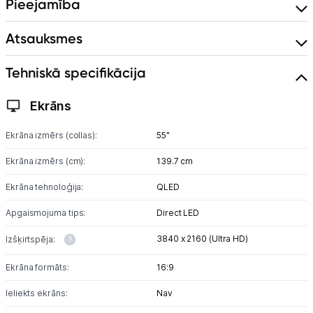
Pieejamība
Atsauksmes
Tehniskā specifikācija
Ekrāns
Ekrāna izmērs (collas):
55"
Ekrāna izmērs (cm):
139.7 cm
Ekrāna tehnoloģija:
QLED
Apgaismojuma tips:
Direct LED
3840 x 2160 (Ultra HD)
Izšķirtspēja:
Ekrāna formāts:
16:9
Ieliekts ekrāns:
Nav