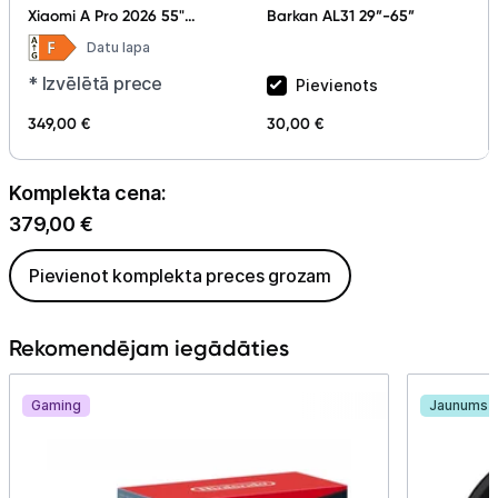
Barkan AL31 29”-65”
Xiaomi A Pro 2026 55"
QLED Smart TV ELA5974EU
Datu lapa
* Izvēlētā prece
Pievienots
349,00 €
30,00 €
Komplekta cena:
379,00
€
Pievienot komplekta preces grozam
Rekomendējam iegādāties
Gaming
Jaunums