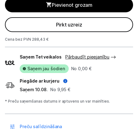
Pievienot grozam
Blogs
Pirkt uzreiz
Piegāde un apmaksa
Cena bez PVN 288,43 €
Piegādes
Tehnikas izvešana
Saņem Tet veikalos
Pārbaudīt pieejamību
veidi
Saņem jau šodien
No 0,00 €
Uzņēmumiem
Piegāde ar kurjeru
Tet pakalpojumi
Saņem 10.08.
No 9,95 €
* Preču saņemšanas datums ir aptuvens un var mainīties.
Kontakti
Informācija
Preču salīdzināšana