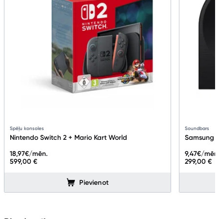
Spēļu konsoles
Soundbars
Nintendo Switch 2 + Mario Kart World
Samsung M
18,97
€/mēn.
9,47
€/mēn
599,00 €
299,00 €
Pievienot