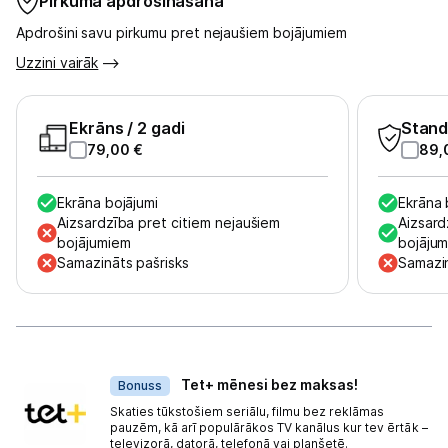
Pirkuma apdrošināšana
Apdrošini savu pirkumu pret nejaušiem bojājumiem
Uzzini vairāk
Ekrāns
/ 2 gadi
Stand
79,00
€
89,
Ekrāna bojājumi
Ekrāna 
Aizsardzība pret citiem nejaušiem
Aizsard
bojājumiem
bojāju
Samazināts pašrisks
Samazin
Dāvanas
Tet+ mēnesi bez maksas!
Bonuss
Skaties tūkstošiem seriālu, filmu bez reklāmas
pauzēm, kā arī populārākos TV kanālus kur tev ērtāk –
televizorā, datorā, telefonā vai planšetē.