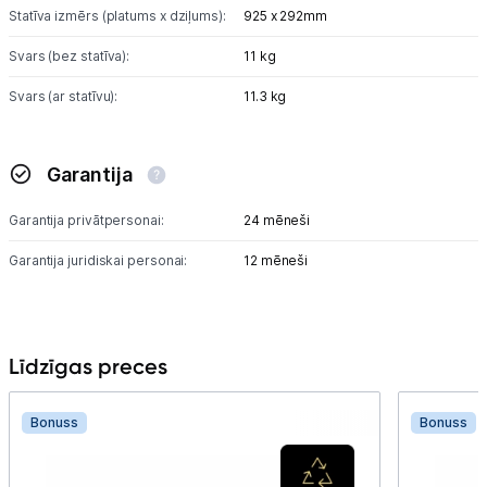
Statīva izmērs (platums x dziļums):
925 x 292mm
Svars (bez statīva):
11 kg
Svars (ar statīvu):
11.3 kg
Garantija
Garantija privātpersonai:
24 mēneši
Garantija juridiskai personai:
12 mēneši
Līdzīgas preces
Bonuss
Bonuss