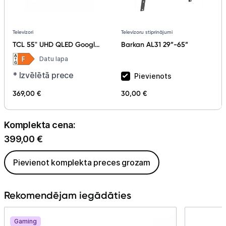
Televizoru stiprinājumi
Televizori
Barkan AL31 29”-65”
TCL 55" UHD QLED Google
TV 55T8C
Datu lapa
* Izvēlētā prece
Pievienots
369,00 €
30,00 €
Komplekta cena:
399,00
€
Pievienot komplekta preces grozam
Rekomendējam iegādāties
Gaming