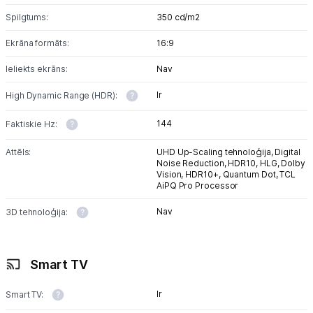
Spilgtums:
350 cd/m2
Ekrāna formāts:
16:9
Ieliekts ekrāns:
Nav
Ir
High Dynamic Range (HDR):
144
Faktiskie Hz:
Attēls:
UHD Up-Scaling tehnoloģija,
Digital
Noise Reduction,
HDR10,
HLG,
Dolby
Vision,
HDR10+,
Quantum Dot,
TCL
AiPQ Pro Processor
Nav
3D tehnoloģija:
Smart TV
Ir
Smart TV: