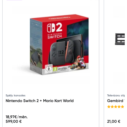
Spēļu konsoles
Televizoru stip
Nintendo Switch 2 + Mario Kart World
Gembird W
18,97
€/mēn.
599,00 €
21,00 €