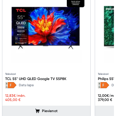
Televizori
Televizori
TCL 55" UHD QLED Google TV 55P8K
Philips 55
Datu lapa
Da
12,83
€/mēn.
12,00
€/mē
405,00 €
379,00 €
Pievienot