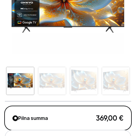
Televizori
Televizoru stiprinājumi
TV rāmji
Kabeļi un vadi
Antenas
Pārsprieguma aizsargi
TV statīvi
Tet Virszemes televīzija
TV iekārtas
369,00
€
Pilna summa
Spēļu konsoles
Audio