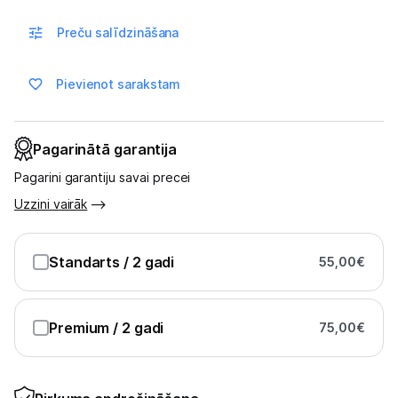
Preču salīdzināšana
Blogs
Pievienot sarakstam
Piegāde un apmaksa
Pagarinātā garantija
Tehnikas izvešana
Pagarini garantiju savai precei
Uzņēmumiem
Uzzini vairāk
Tet pakalpojumi
Standarts
/ 2 gadi
55,00
€
Kontakti
Premium
/ 2 gadi
75,00
€
Informācija