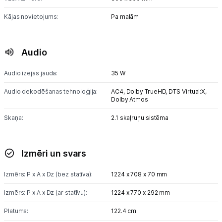
Kājas novietojums:
Pa malām
Audio
Audio izejas jauda:
35 W
Audio dekodēšanas tehnoloģija:
AC4,
Dolby TrueHD,
DTS Virtual:X,
Dolby Atmos
Skaņa:
2.1 skaļruņu sistēma
Izmēri un svars
Izmērs: P x A x Dz (bez statīva):
1224 x 708 x 70 mm
Izmērs: P x A x Dz (ar statīvu):
1224 x 770 x 292 mm
Platums:
122.4 cm