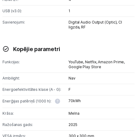
USB (v3.0):
1
Savienojumi:
Digital Audio Output (Optic),
CI
ligzda,
RF
Kopējie parametri
Funkcijas:
YouTube,
Netflix,
Amazon Prime,
Google Play Store
Ambilight:
Nav
Energoefektivitātes klase (A - G):
F
70kWh
Enerģijas patēriņš (1000 h):
Krāsa:
Melna
Ražošanas gads:
2025
VESA izmērs:
300 x 300 mm