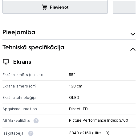
Pievienot
Pieejamība
Tehniskā specifikācija
Ekrāns
Ekrāna izmērs (collas):
55"
Ekrāna izmērs (cm):
138 cm
Ekrāna tehnoloģija:
QLED
Apgaismojuma tips:
Direct LED
Picture Performance Index: 3700
Attēla kvalitāte:
3840 x 2160 (Ultra HD)
Izšķirtspēja: