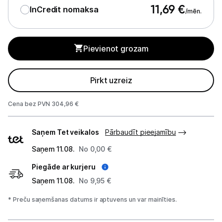
11,69
€
InCredit nomaksa
/mēn.
Studijas skaņas aprīkojums
Datortehnika
Pievienot grozam
Telefoni, planšetdatori
Pirkt uzreiz
Viedierīces
Cena bez PVN 304,96 €
Sadzīves tehnika
Piegādes
Saņem Tet veikalos
Pārbaudīt pieejamību
veidi
Skaistumkopšana
Saņem 11.08.
No 0,00 €
Sports un atpūta
Piegāde ar kurjeru
Saņem 11.08.
No 9,95 €
Ražotāju atjaunota tehnika
* Preču saņemšanas datums ir aptuvens un var mainīties.
Vēlmju saraksts