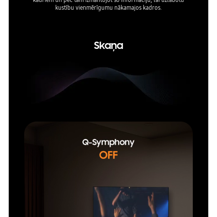
kustību vienmērīgumu nākamajos kadros.
* AI Au
Skaņa