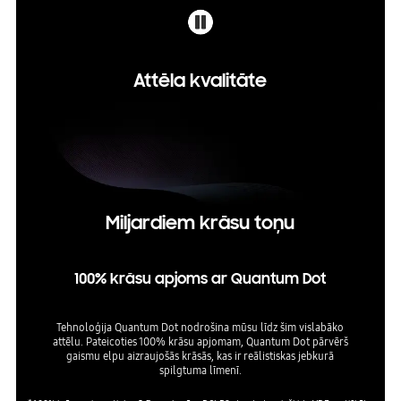
Attēla kvalitāte
Miljardiem krāsu toņu
100% krāsu apjoms ar Quantum Dot
Tehnoloģija Quantum Dot nodrošina mūsu līdz šim vislabāko
attēlu. Pateicoties 100% krāsu apjomam, Quantum Dot pārvērš
gaismu elpu aizraujošās krāsās, kas ir reālistiskas jebkurā
spilgtuma līmenī.