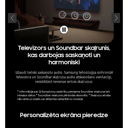
Televizors un Soundbar skaļrunis,
kas darbojas saskaņoti un
harmoniski
Pateicot
Izbaudi lieliski saskaņotu audio. Samsung tehnoloģija sinhronizē
televizora un Soundbar skaļruņa audio atskaņošanu vienlaicīgi,
neizslēdzot nevienas ierīces skaļruņus.
* Informācija par Q-Symphony saderību pieejama Soundbar skaļruņa teh
niskajos datos.* Soundbar skaļrunis pārdodas atsevišķi. * Skaļruņu atraša
nās vieta un skaits var atšķirties atkarībā no modeļa.
Personalizēta ekrāna pieredze