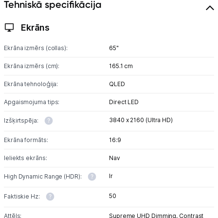
Tehniskā specifikācija
Ekrāns
Ekrāna izmērs (collas):
65"
Ekrāna izmērs (cm):
165.1 cm
Ekrāna tehnoloģija:
QLED
Apgaismojuma tips:
Direct LED
3840 x 2160 (Ultra HD)
Izšķirtspēja:
Ekrāna formāts:
16:9
Ieliekts ekrāns:
Nav
Ir
High Dynamic Range (HDR):
50
Faktiskie Hz:
Attēls:
Supreme UHD Dimming,
Contrast