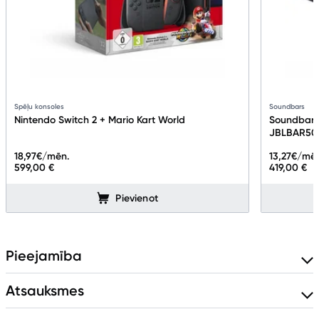
Spēļu konsoles
Soundbars
Nintendo Switch 2 + Mario Kart World
Soundbar 
JBLBAR50
18,97
€/mēn.
13,27
€/mē
599,00 €
419,00 €
Pievienot
Pieejamība
Atsauksmes