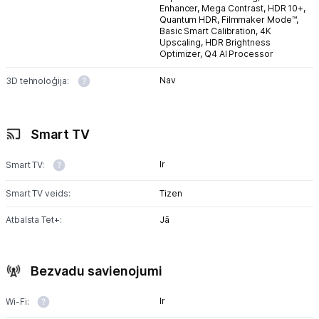
Enhancer,
Mega Contrast,
HDR 10+,
Quantum HDR,
Filmmaker Mode™,
Basic Smart Calibration,
4K
Upscaling,
HDR Brightness
Optimizer,
Q4 AI Processor
Nav
3D tehnoloģija:
Smart TV
Ir
Smart TV:
Smart TV veids:
Tizen
Atbalsta Tet+:
Jā
Bezvadu savienojumi
Ir
Wi-Fi: