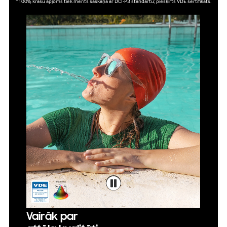
*100% krāsu apjoms tiek mērīts saskaņā ar DCI-P3 standartu; piešķirts VDE sertifikāts.
Vairāk par