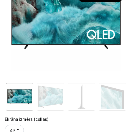
Televizori
Televizoru stiprinājumi
TV rāmji
Kabeļi un vadi
Antenas
Pārsprieguma aizsargi
TV statīvi
Tet Virszemes televīzija
TV iekārtas
Spēļu konsoles
Ekrāna izmērs (collas)
Ekrāna izmērs (collas)
43 "
Audio