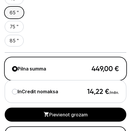
Studijas skaņas aprīkojums
65 "
Datortehnika
75 "
Telefoni, planšetdatori
85 "
Viedierīces
Sadzīves tehnika
449,00
€
Pilna summa
Skaistumkopšana
14,22
€
InCredit nomaksa
/mēn.
Sports un atpūta
Ražotāju atjaunota tehnika
Pievienot grozam
Vēlmju saraksts