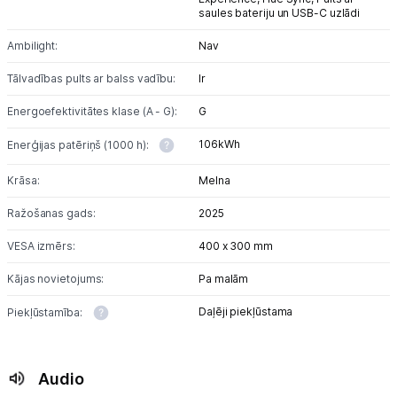
saules bateriju un USB-C uzlādi
Ambilight:
Nav
Tālvadības pults ar balss vadību:
Ir
Energoefektivitātes klase (A - G):
G
106kWh
Enerģijas patēriņš (1000 h):
Krāsa:
Melna
Ražošanas gads:
2025
VESA izmērs:
400 x 300 mm
Kājas novietojums:
Pa malām
Daļēji piekļūstama
Piekļūstamība:
Audio