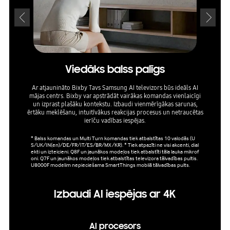
Viedāks balss palīgs
I
Ar atjaunināto Bixby Tavs Samsung AI televizors būs ideāls AI
mājas centrs. Bixby var apstrādāt vairākas komandas vienlaicīgi
Adap
un izprast plašāku kontekstu. Izbaudi vienmērīgākas sarunas,
ērtāku meklēšanu, intuitīvākus reakcijas procesus un netraucētas
ierīču vadības iespējas.
* Balss komandas un Multi Turn komandas tiek atbalstītas 10 valodās (U
S/UK/IN(en)/DE/FR/IT/ES/BR/MX/KR). * Tiek atpazīti ne visi akcenti, dial
ekti un izteicieni. Q8F un jaunākos modeļos tiek atbalstīti tāla lauka mikrof
oni. Q7F un jaunākos modeļos tiek atbalstītas televizora tālvadības pultis.
U8000F modelim nepieciešama SmartThings mobilā tālvadības pults.
Izbaudi AI iespējas ar 4K
AI procesors