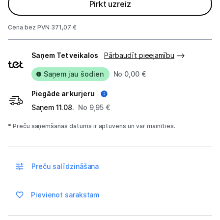
Pirkt uzreiz
Blogs
Cena bez PVN 371,07 €
Piegādes
Piegāde un apmaksa
Saņem Tet veikalos
Pārbaudīt pieejamību
veidi
Saņem jau šodien
No 0,00 €
Tehnikas izvešana
Piegāde ar kurjeru
Saņem 11.08.
No 9,95 €
Uzņēmumiem
* Preču saņemšanas datums ir aptuvens un var mainīties.
Tet pakalpojumi
Preču salīdzināšana
Kontakti
Pievienot sarakstam
Informācija