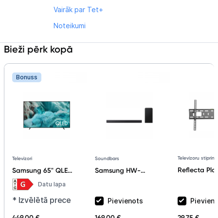
Vairāk par Tet+
Noteikumi
Bieži pērk kopā
Bonuss
Televizoru stiprin
Televizori
Soundbars
Reflecta Pla
Samsung 65" QLED
Samsung HW-
23094 37"-7
Q7F 4K Vision AI
B450F/EN
Datu lapa
Smart TV (2025)
QE65Q7FAAUXXH
* Izvēlētā prece
Pievienots
Pievien
449,00 €
169,00 €
29,75 €