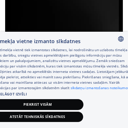
tīmekļa vietne izmanto sīkdatnes
īmekļa vietnē tiek izmantotas sīkdatnes, lai nodrošinātu un uzlabotu tīmekļa
LATVIAN
es darbību, sniegtu vietnes apmeklētājiem pielāgotu informāciju par mūsu
ktiem un pakalpojumiem, analizētu vietnes apmeklējumu. Zemāk sniedzam
RUSSIAN
māciju par visām sīkdatnēm, kuras tiek izmantotas mūsu tīmekļa vietnēs. Sīk
šķirties atkarībā no apmeklētās interneta vietnes sadaļas. Lietotājam jebkurā
ENGLISH
pēja piekrist, atteikties vai mainīt savu piekrišanu. Piekrišanas sniegšana, kā a
kšana vai mainīšana attiecas uz visām interneta vietnes sadaļām. Vairāk
mācijas par izmantotajām sīkdatnēm skatīt
sīkdatņu izmantošanas noteikumo
IELĀGOT IZVĒLI
PIEKRIST VISĀM
ATSTĀT TEHNISKĀS SĪKDATNES
449,00
€
Pievienot grozam
* Saturs un pakalpojumi var atšķirties atkarībā no reģiona, un var tikt mainīti bez iepriek