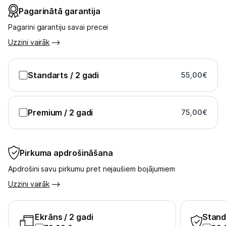
Pagarinātā garantija
Pagarini garantiju savai precei
Uzzini vairāk
Standarts
/ 2 gadi
55,00
€
Premium
/ 2 gadi
75,00
€
Pirkuma apdrošināšana
Apdrošini savu pirkumu pret nejaušiem bojājumiem
Uzzini vairāk
Ekrāns
/ 2 gadi
Stand