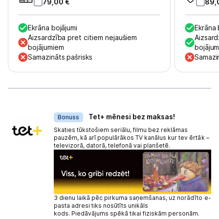
79,00
€
89,
Ekrāna bojājumi
Ekrāna 
Aizsardzība pret citiem nejaušiem
Aizsard
bojājumiem
bojāju
Samazināts pašrisks
Samazin
Dāvanas
Tet+ mēnesi bez maksas!
Bonuss
Skaties tūkstošiem seriālu, filmu bez reklāmas
pauzēm, kā arī populārākos TV kanālus kur tev ērtāk –
televizorā, datorā, telefonā vai planšetē.
3 dienu laikā pēc pirkuma saņemšanas, uz norādīto e-
pasta adresi tiks nosūtīts unikāls
kods. Piedāvājums spēkā tikai fiziskām personām.