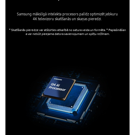
Samsung mākslīgā intelekta procesors palīdz optimizēt jebkuru
4K televizoru skatīšanās un skaņas pieredzi.
* Skatīšanās pieredze var atšķirties atkarībā no satura veida un formāta. * Paplašināšan
a var nebūt pieejama datora savienojumam un spēļu režīmam.