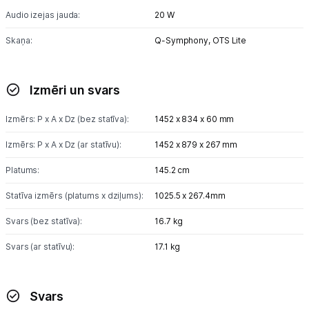
Audio izejas jauda:
20 W
Skaņa:
Q-Symphony,
OTS Lite
Izmēri un svars
Izmērs: P x A x Dz (bez statīva):
1452 x 834 x 60 mm
Izmērs: P x A x Dz (ar statīvu):
1452 x 879 x 267 mm
Platums:
145.2 cm
Statīva izmērs (platums x dziļums):
1025.5 x 267.4mm
Svars (bez statīva):
16.7 kg
Svars (ar statīvu):
17.1 kg
Svars