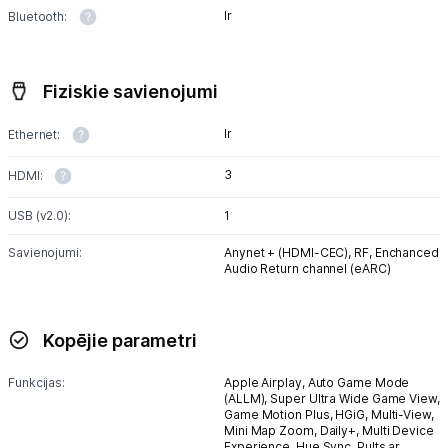
Ir
Bluetooth:
Fiziskie savienojumi
Ir
Ethernet:
3
HDMI:
USB (v2.0):
1
Savienojumi:
Anynet + (HDMI-CEC),
RF,
Enchanced
Audio Return channel (eARC)
Kopējie parametri
Funkcijas:
Apple Airplay,
Auto Game Mode
(ALLM),
Super Ultra Wide Game View,
Game Motion Plus,
HGiG,
Multi-View,
Mini Map Zoom,
Daily+,
Multi Device
Experience,
Hue Sync,
Pults ar