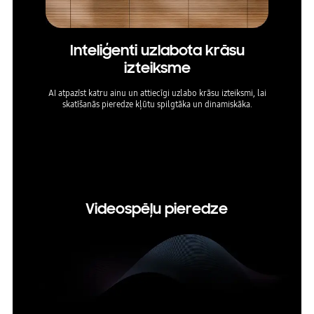
Inteliģenti uzlabota krāsu
P
izteiksme
AI atpazīst katru ainu un attiecīgi uzlabo krāsu izteiksmi, lai
Atklāj k
skatīšanās pieredze kļūtu spilgtāka un dinamiskāka.
un kon
vadoš
* HDR s
mainītie
tākļiem.
Videospēļu pieredze