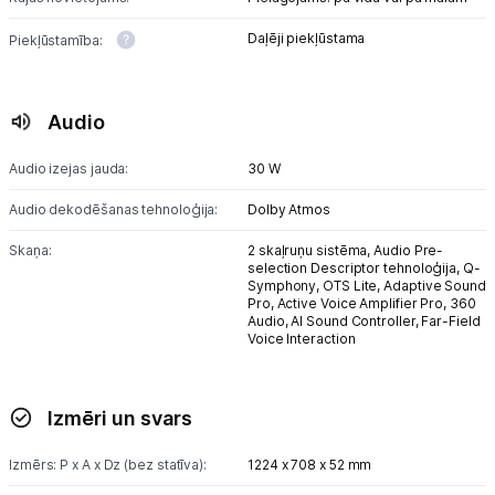
Daļēji piekļūstama
Piekļūstamība:
Audio
Audio izejas jauda:
30 W
Audio dekodēšanas tehnoloģija:
Dolby Atmos
Skaņa:
2 skaļruņu sistēma,
Audio Pre-
selection Descriptor tehnoloģija,
Q-
Symphony,
OTS Lite,
Adaptive Sound
Pro,
Active Voice Amplifier Pro,
360
Audio,
AI Sound Controller,
Far-Field
Voice Interaction
Izmēri un svars
Izmērs: P x A x Dz (bez statīva):
1224 x 708 x 52 mm