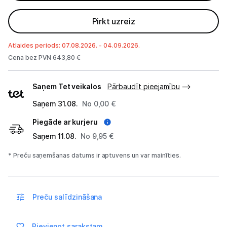
Pirkt uzreiz
Blogs
Atlaides periods: 07.08.2026. - 04.09.2026.
Piegāde un apmaksa
Cena bez PVN 643,80 €
Piegādes
Tehnikas izvešana
Saņem Tet veikalos
Pārbaudīt pieejamību
veidi
Saņem 31.08.
No 0,00 €
Uzņēmumiem
Piegāde ar kurjeru
Saņem 11.08.
No 9,95 €
Tet pakalpojumi
* Preču saņemšanas datums ir aptuvens un var mainīties.
Kontakti
Preču salīdzināšana
Informācija
Pievienot sarakstam