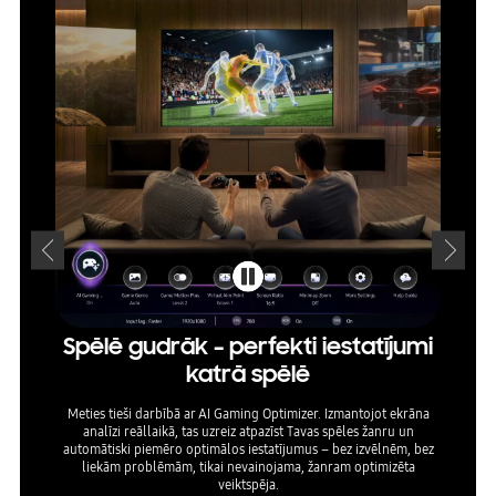
Spēlē gudrāk – perfekti iestatījumi
HD
katrā spēlē
ra
Meties tieši darbībā ar AI Gaming Optimizer. Izmantojot ekrāna
Izstrād
analīzi reāllaikā, tas uzreiz atpazīst Tavas spēles žanru un
raustī
automātiski piemēro optimālos iestatījumus – bez izvēlnēm, bez
nodr
liekām problēmām, tikai nevainojama, žanram optimizēta
spēlē
veiktspēja.
di