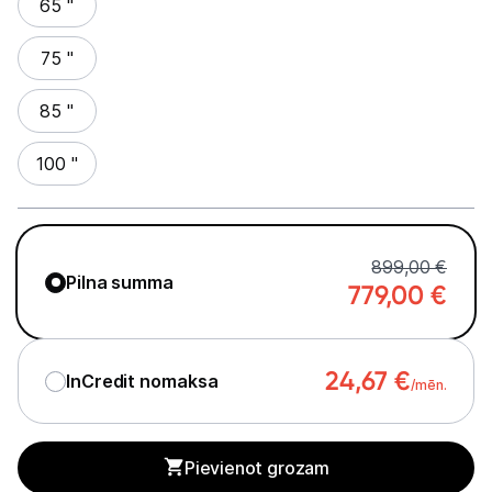
65 "
Studijas skaņas aprīkojums
75 "
Datortehnika
85 "
Telefoni, planšetdatori
100 "
Viedierīces
Sadzīves tehnika
899,00 €
Pilna summa
779,00
€
Skaistumkopšana
Sports un atpūta
24,67
€
InCredit nomaksa
/mēn.
Ražotāju atjaunota tehnika
Pievienot grozam
Vēlmju saraksts