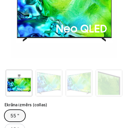
Televizori
Televizoru stiprinājumi
TV rāmji
Kabeļi un vadi
Antenas
Pārsprieguma aizsargi
TV statīvi
Tet Virszemes televīzija
TV iekārtas
Ekrāna izmērs (collas)
Ekrāna izmērs (collas)
Spēļu konsoles
55 "
Audio