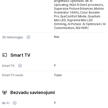
Brightness Optimizer,
4K AI
Upscaling,
NQ4 AI Gen2 procesors,
Supersize Picture Enhancer,
Motion
Xcelerator 144Hz,
Color Booster
Pro,
EyeComfort Mode,
Quantum
Mini LED,
Supreme Mini LED
Dimming,
AI Picture: AI Optimized / AI
Customization,
NQ HDR+
Nav
3D tehnoloģija:
Smart TV
Ir
Smart TV:
Smart TV veids:
Tizen
Bezvadu savienojumi
Ir
Wi-Fi: