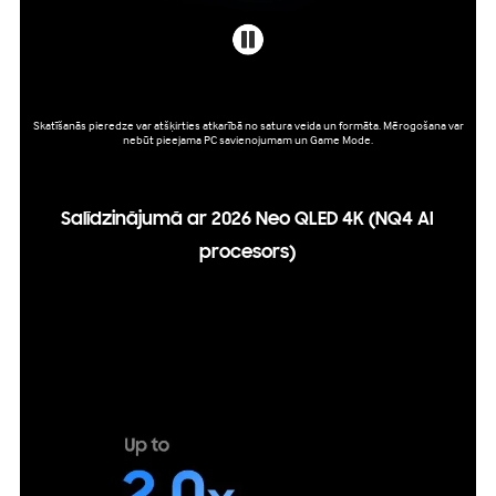
Skatīšanās pieredze var atšķirties atkarībā no satura veida un formāta. Mērogošana var
nebūt pieejama PC savienojumam un Game Mode.
Salīdzinājumā ar 2026 Neo QLED 4K (NQ4 AI
procesors)