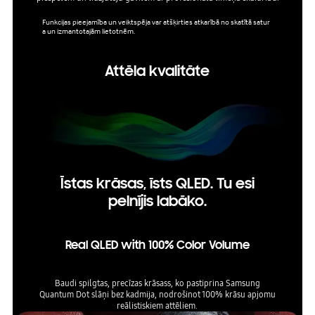
Funkcijas pieejamība un veiktspēja var atšķirties atkarībā no skatītā satur
Funkcija
a un izmantotajām lietotnēm.
a un iz
Attēla kvalitāte
Īstas krāsas, īsts QLED. Tu esi
pelnījis labāko.
Real QLED with 100% Color Volume
Baudi spilgtas, precīzas krāsass, ko pastiprina Samsung
Quantum Dot slāņi bez kadmija, nodrošinot 100% krāsu apjomu
reālistiskiem attēliem.