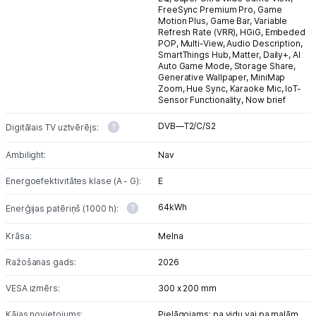
FreeSync Premium Pro,
Game
Motion Plus,
Game Bar,
Variable
Refresh Rate (VRR),
HGiG,
Embeded
POP,
Multi-View,
Audio Description,
SmartThings Hub,
Matter,
Daily+,
AI
Auto Game Mode,
Storage Share,
Generative Wallpaper,
MiniMap
Zoom,
Hue Sync,
Karaoke Mic,
IoT-
Sensor Functionality,
Now brief
DVB—T2/C/S2
Digitālais TV uztvērējs:
Ambilight:
Nav
Energoefektivitātes klase (A - G):
E
64kWh
Enerģijas patēriņš (1000 h):
Krāsa:
Melna
Ražošanas gads:
2026
VESA izmērs:
300 x 200 mm
Kājas novietojums:
Pielāgojams: pa vidu vai pa malām