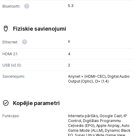
5.3
Bluetooth:
Fiziskie savienojumi
Ir
Ethernet:
HDMI 2.1:
4
USB (v2.0):
2
Savienojumi:
Anynet + (HDMI-CEC),
Digital Audio
Output (Optic),
CI+ (1.4)
Kopējie parametri
Funkcijas:
Interneta pārlūks,
Google Cast,
IP
Control,
Digitālais Programmu
Ceļvedis (EPG),
Apple Airplay,
Auto
Game Mode (ALLM),
Dynamic Black
EQ,
Super Ultra Wide Game View,