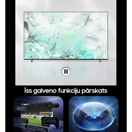
Īss galveno funkciju pārskats