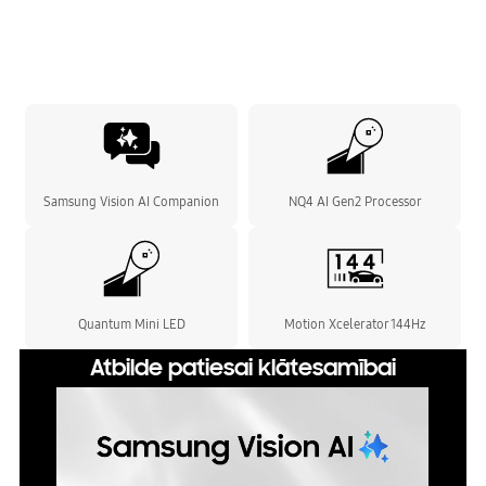
Samsung Vision AI Companion
NQ4 AI Gen2 Processor
Quantum Mini LED
Motion Xcelerator 144Hz
Atbilde patiesai klātesamībai