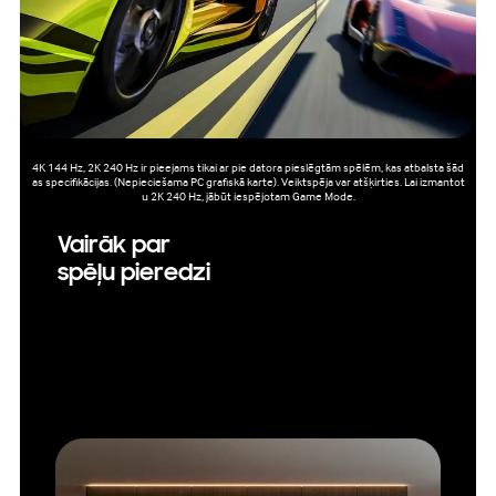
4K 144 Hz, 2K 240 Hz ir pieejams tikai ar pie datora pieslēgtām spēlēm, kas atbalsta šād
as specifikācijas. (Nepieciešama PC grafiskā karte). Veiktspēja var atšķirties. Lai izmantot
u 2K 240 Hz, jābūt iespējotam Game Mode.
Vairāk par
spēļu pieredzi