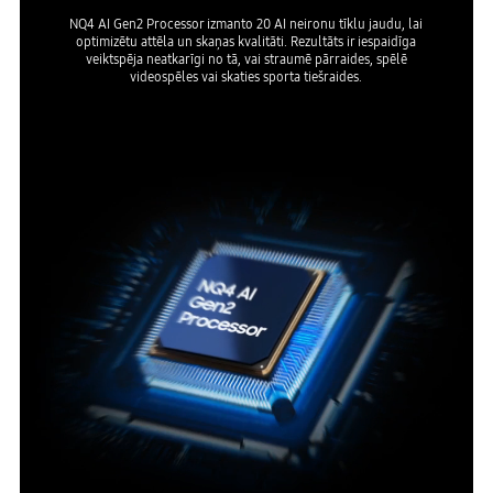
NQ4 AI Gen2 Processor izmanto 20 AI neironu tīklu jaudu, lai
optimizētu attēla un skaņas kvalitāti. Rezultāts ir iespaidīga
veiktspēja neatkarīgi no tā, vai straumē pārraides, spēlē
videospēles vai skaties sporta tiešraides.