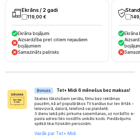
Ekrāns
/ 2 gadi
Stand
119,00
€
149
Ekrāna bojājumi
Ekrāna 
Aizsardzība pret citiem nejaušiem
Aizsard
bojājumiem
bojāju
Samazināts pašrisks
Samazin
Dāvanas
Tet+ Midi 6 mēnešus bez maksas!
Bonuss
Skaties tūkstošiem seriālu, filmu bez reklāmas
pauzēm, kā arī populārākos TV kanālus kur tev ērtāk –
televizorā, datorā, telefonā vai planšetē.
3 dienu laikā pēc pirkuma saņemšanas, uz norādīto e-
pasta adresi tiks nosūtīts unikāls kods. Piedāvājums
spēkā tikai fiziskām personām.
Vairāk par Tet+ Midi