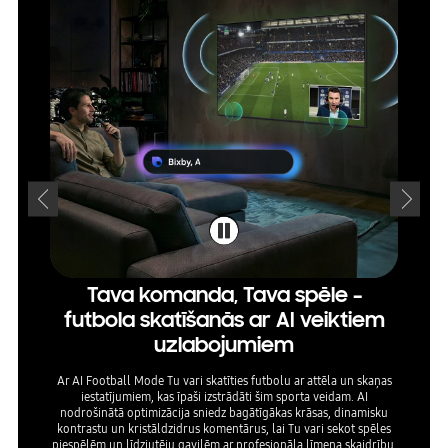
Tava komanda, Tava spēle –
At
futbola skatīšanās ar AI veiktiem
bal
uzlabojumiem
Ar AI Football Mode Tu vari skatīties futbolu ar attēla un skaņas
AI Soun
iestatījumiem, kas īpaši izstrādāti šim sporta veidam. AI
sada
nodrošinātā optimizācija sniedz bagātīgākas krāsas, dinamisku
izmantoj
kontrastu un kristāldzidrus komentārus, lai Tu vari sekot spēles
celiņ
piespēlēm un līdzjutēju gavilēm ar profesionāla līmeņa skaidrību.