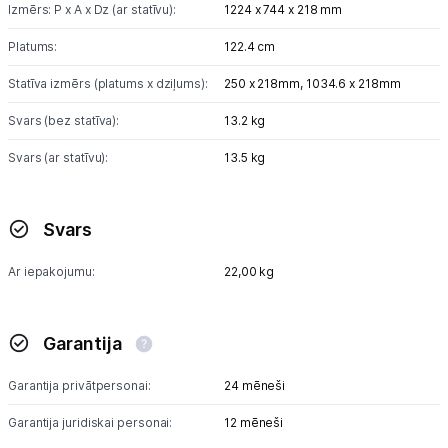
Izmērs: P x A x Dz (ar statīvu):
1224 x 744 x 218 mm
Platums:
122.4 cm
Statīva izmērs (platums x dziļums):
250 x 218mm,
1034.6 x 218mm
Svars (bez statīva):
13.2 kg
Svars (ar statīvu):
13.5 kg
Svars
Ar iepakojumu:
22,00 kg
Garantija
Garantija privātpersonai:
24 mēneši
Garantija juridiskai personai:
12 mēneši