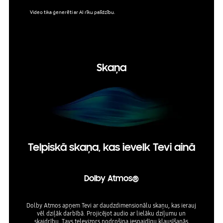
Video tika ģenerēti ar AI rīku palīdzību.
Skatīšan
ocesora
pēles. 
karte va
Skaņa
Telpiskā skaņa, kas ievelk Tevi ainā
Dolby Atmos®
Dolby Atmos apņem Tevi ar daudzdimensionālu skaņu, kas ierauj
vēl dziļāk darbībā. Projicējot audio ar lielāku dziļumu un
skaidrību, Tavs televizors nodrošina iespaidīgu klausīšanās