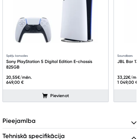
Spēļu konsoles
Soundbars
Sony PlayStation 5 Digital Edition E-chassis
JBL Bar 1
825GB
20,55
€/mēn.
33,22
€/mē
649,00 €
1 049,00 €
Pievienot
Pieejamība
Tehniskā specifikācija