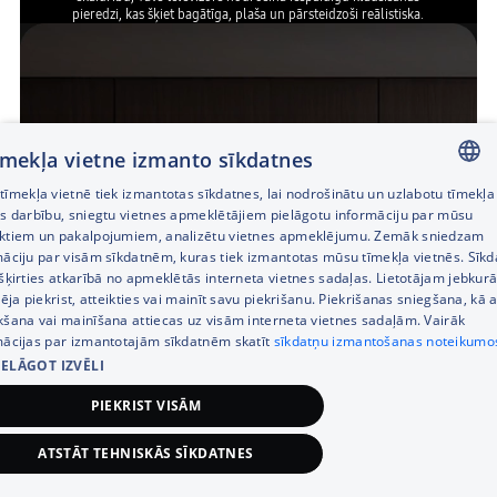
pieredzi, kas šķiet bagātīga, plaša un pārsteidzoši reālistiska.
tīmekļa vietne izmanto sīkdatnes
īmekļa vietnē tiek izmantotas sīkdatnes, lai nodrošinātu un uzlabotu tīmekļa
LATVIAN
es darbību, sniegtu vietnes apmeklētājiem pielāgotu informāciju par mūsu
ktiem un pakalpojumiem, analizētu vietnes apmeklējumu. Zemāk sniedzam
RUSSIAN
māciju par visām sīkdatnēm, kuras tiek izmantotas mūsu tīmekļa vietnēs. Sīk
šķirties atkarībā no apmeklētās interneta vietnes sadaļas. Lietotājam jebkurā
ENGLISH
pēja piekrist, atteikties vai mainīt savu piekrišanu. Piekrišanas sniegšana, kā a
kšana vai mainīšana attiecas uz visām interneta vietnes sadaļām. Vairāk
mācijas par izmantotajām sīkdatnēm skatīt
sīkdatņu izmantošanas noteikumo
IELĀGOT IZVĒLI
PIEKRIST VISĀM
ATSTĀT TEHNISKĀS SĪKDATNES
779,00
€
Pievienot grozam