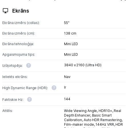
Ekrāns
Ekrāna izmērs (collas):
55"
Ekrāna izmērs (cm):
138 cm
Ekrāna tehnoloģija:
Mini LED
Apgaismojuma tips:
Mini LED
3840 x 2160 (Ultra HD)
Izšķirtspēja:
Ieliekts ekrāns:
Nav
Ir
High Dynamic Range (HDR):
144
Faktiskie Hz:
Attēls:
Wide Viewing Angle,
HDR10+,
Real
Depth Enhancer,
Basic Smart
Calibration,
Auto HDR Remastering,
Film-maker mode,
144Hz VRR,
HDR