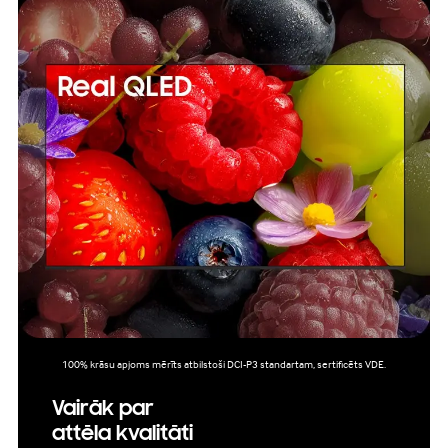
100% krāsu apjoms mērīts atbilstoši DCI-P3 standartam, sertificēts VDE.
Vairāk par
attēla kvalitāti