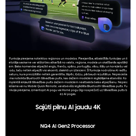
Funkcija pieejama noteiktos reģionos un modeļos. Pieejamība, atbalstītās funkcijas un li
etotāja saskarne var atšķirties atkarībā no valsts, reģiona, modeļa un skatīšanās apstākļi
em. Balss komandas atpazīst angļu, franču, spāņu, portugāļu, vācu, itāļu un korejiešu val
odu, taču netiek atpazīti visi akcenti, dialekti un izteicieni. Šī funkcija nodrošina AI radītu
saturu, kura precizitāte netiek garantēta, tāpēc, lūdzu, pārbaudi rezultātus. Nepiecieša
ma noteikta Bluetooth tālvadības pults, kas dažiem modeļiem iegādājama atsevišķi. Ko
mplektā iekļautā tālvadības pults dažiem modeļiem neatbalsta balss atpazīšanu. Nepiec
iešama vai nu Mobile Quick Remote, vai atsevišķi iegādāta Bluetooth tālvadības pults. Fu
nkcija pieejama, izmantojot AI pogu vai Home pogu (ilgi nospiežot) uz tālvadības pults b
ez AI pogas.
Sajūti pilnu AI jaudu 4K
NQ4 AI Gen2 Processor