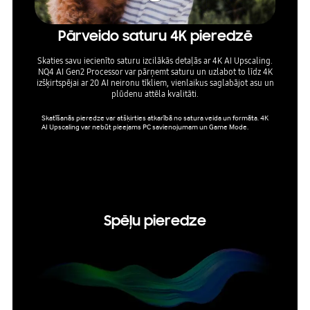
Pārveido saturu 4K pieredzē
Pa
līme
Skaties savu iecienīto saturu izcilākās detaļās ar 4K AI Upscaling.
NQ4 AI Gen2 Processor var pārņemt saturu un uzlabot to līdz 4K
izšķirtspējai ar 20 AI neironu tīkliem, vienlaikus saglabājot asu un
plūdenu attēla kvalitāti.
Uzla
din
nodr
Skatīšanās pieredze var atšķirties atkarībā no satura veida un formāta. 4K
AI Upscaling var nebūt pieejams PC savienojumam un Game Mode.
dinamis
Ar HDR s
arta din
tkarībā 
Spēļu pieredze