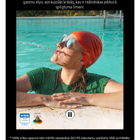
gaismu elpu aizraujošās krāsās, kas ir reālistiskas jebkurā
spilgtuma līmenī.
*100% krāsu apjoms tiek mērīts saskaņā ar DCI-P3 standartu; piešķirts VDE sertifikāts.