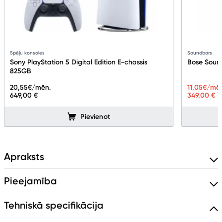
Spēļu konsoles
Soundbars
Sony PlayStation 5 Digital Edition E-chassis
Bose Soun
825GB
20,55
€/mēn.
11,05
€/mē
649,00 €
349,00 €
Pievienot
Apraksts
Pieejamība
Tehniskā specifikācija