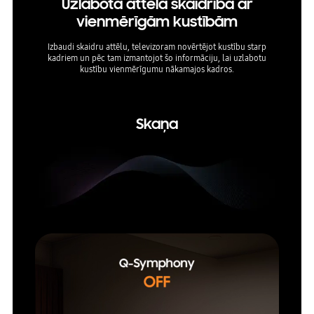
Uzlabota attēla skaidrība ar
Nev
vienmērīgām kustībām
Tavs 
iestatī
Izbaudi skaidru attēlu, televizoram novērtējot kustību starp
kadriem un pēc tam izmantojot šo informāciju, lai uzlabotu
kustību vienmērīgumu nākamajos kadros.
* AI Au
Skaņa