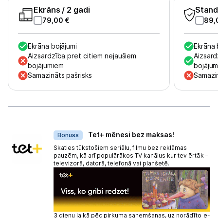
Ekrāns
/ 2 gadi
Stand
79,00
€
89,
Ekrāna bojājumi
Ekrāna 
Aizsardzība pret citiem nejaušiem
Aizsard
bojājumiem
bojāju
Samazināts pašrisks
Samazin
Dāvanas
Tet+ mēnesi bez maksas!
Bonuss
Skaties tūkstošiem seriālu, filmu bez reklāmas
pauzēm, kā arī populārākos TV kanālus kur tev ērtāk –
televizorā, datorā, telefonā vai planšetē.
3 dienu laikā pēc pirkuma saņemšanas, uz norādīto e-