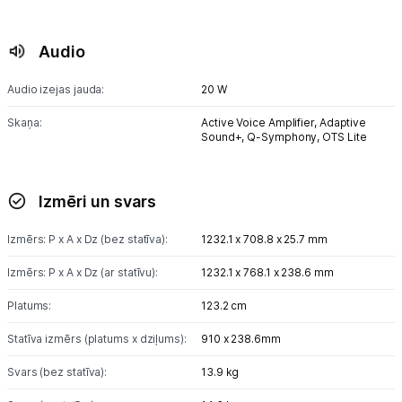
Audio
Audio izejas jauda:
20 W
Skaņa:
Active Voice Amplifier,
Adaptive
Sound+,
Q-Symphony,
OTS Lite
Izmēri un svars
Izmērs: P x A x Dz (bez statīva):
1232.1 x 708.8 x 25.7 mm
Izmērs: P x A x Dz (ar statīvu):
1232.1 x 768.1 x 238.6 mm
Platums:
123.2 cm
Statīva izmērs (platums x dziļums):
910 x 238.6mm
Svars (bez statīva):
13.9 kg