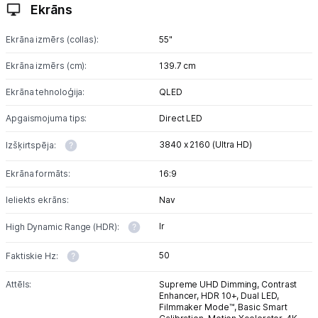
Ekrāns
Ekrāna izmērs (collas):
55"
Ekrāna izmērs (cm):
139.7 cm
Ekrāna tehnoloģija:
QLED
Apgaismojuma tips:
Direct LED
3840 x 2160 (Ultra HD)
Izšķirtspēja:
Ekrāna formāts:
16:9
Ieliekts ekrāns:
Nav
Ir
High Dynamic Range (HDR):
50
Faktiskie Hz:
Attēls:
Supreme UHD Dimming,
Contrast
Enhancer,
HDR 10+,
Dual LED,
Filmmaker Mode™,
Basic Smart