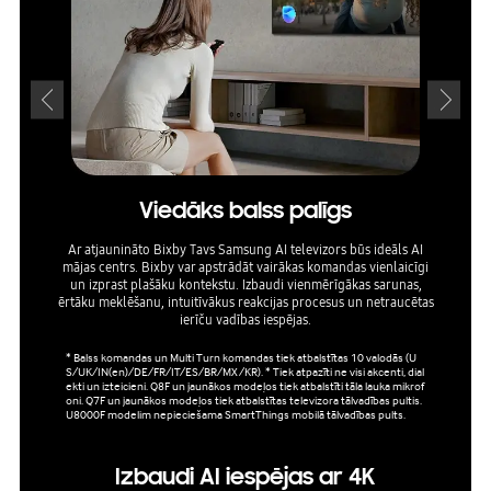
Viedāks balss palīgs
Iest
Ar atjaunināto Bixby Tavs Samsung AI televizors būs ideāls AI
mājas centrs. Bixby var apstrādāt vairākas komandas vienlaicīgi
AI Mode
un izprast plašāku kontekstu. Izbaudi vienmērīgākas sarunas,
un 
ērtāku meklēšanu, intuitīvākus reakcijas procesus un netraucētas
telev
ierīču vadības iespējas.
* Balss komandas un Multi Turn komandas tiek atbalstītas 10 valodās (U
*Netiek
S/UK/IN(en)/DE/FR/IT/ES/BR/MX/KR). * Tiek atpazīti ne visi akcenti, dial
ekti un izteicieni. Q8F un jaunākos modeļos tiek atbalstīti tāla lauka mikrof
oni. Q7F un jaunākos modeļos tiek atbalstītas televizora tālvadības pultis.
U8000F modelim nepieciešama SmartThings mobilā tālvadības pults.
Izbaudi AI iespējas ar 4K