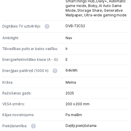
SmartThings Hub,
Daily+,
Automatic
game mode,
Bixby,
AI Auto Game
Mode,
Storage Share,
Generative
Wallpaper,
Ultra-wide gaming mode
DVB-T2CS2
Digitālais TV uztvērējs:
Ambilight:
Nav
Tālvadības pults ar balss vadību:
Ir
Energoefektivitātes klase (A - G):
E
64kWh
Enerģijas patēriņš (1000 h):
Krāsa:
Melna
Ražošanas gads:
2025
VESA izmērs:
200 x 200 mm
Kājas novietojums:
Pa malām
Daļēji piekļūstama
Piekļūstamība: