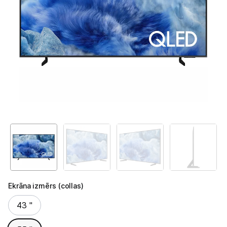
Televizori
Televizoru stiprinājumi
TV rāmji
Kabeļi un vadi
Antenas
Pārsprieguma aizsargi
TV statīvi
Tet Virszemes televīzija
TV iekārtas
Ekrāna izmērs (collas)
Ekrāna izmērs (collas)
Spēļu konsoles
43 "
Audio