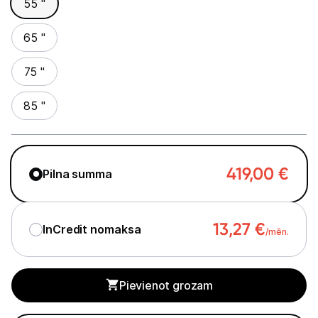
55 "
Studijas skaņas aprīkojums
65 "
Datortehnika
75 "
Telefoni, planšetdatori
85 "
Viedierīces
Sadzīves tehnika
419,00
€
Pilna summa
Skaistumkopšana
13,27
€
InCredit nomaksa
Sports un atpūta
/mēn.
Ražotāju atjaunota tehnika
Pievienot grozam
Vēlmju saraksts