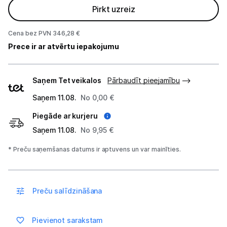
Pirkt uzreiz
Blogs
Cena bez PVN 346,28 €
Prece ir ar atvērtu iepakojumu
Piegāde un apmaksa
Piegādes
Saņem Tet veikalos
Pārbaudīt pieejamību
veidi
Tehnikas izvešana
Saņem 11.08.
No 0,00 €
Uzņēmumiem
Piegāde ar kurjeru
Saņem 11.08.
No 9,95 €
Tet pakalpojumi
* Preču saņemšanas datums ir aptuvens un var mainīties.
Kontakti
Preču salīdzināšana
Informācija
Pievienot sarakstam