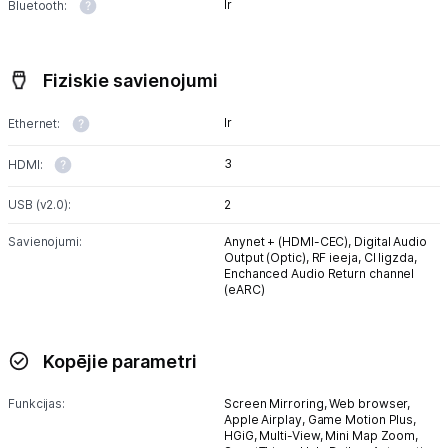
Ir
Bluetooth:
Fiziskie savienojumi
Ir
Ethernet:
3
HDMI:
USB (v2.0):
2
Savienojumi:
Anynet + (HDMI-CEC),
Digital Audio
Output (Optic),
RF ieeja,
CI ligzda,
Enchanced Audio Return channel
(eARC)
Kopējie parametri
Funkcijas:
Screen Mirroring,
Web browser,
Apple Airplay,
Game Motion Plus,
HGiG,
Multi-View,
Mini Map Zoom,