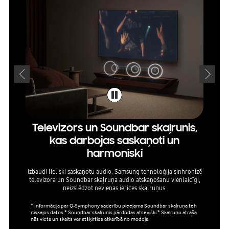
Televizors un Soundbar skaļrunis,
kas darbojas saskaņoti un
harmoniski
Pateicot
Izbaudi lieliski saskaņotu audio. Samsung tehnoloģija sinhronizē
televizora un Soundbar skaļruņa audio atskaņošanu vienlaicīgi,
neizslēdzot nevienas ierīces skaļruņus.
* Informācija par Q-Symphony saderību pieejama Soundbar skaļruņa teh
niskajos datos.* Soundbar skaļrunis pārdodas atsevišķi.* Skaļruņu atraša
nās vieta un skaits var atšķirties atkarībā no modeļa.