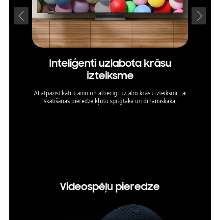
Inteliģenti uzlabota krāsu
izteiksme
pi
AI atpazīst katru ainu un attiecīgi uzlabo krāsu izteiksmi, lai
skatīšanās pieredze kļūtu spilgtāka un dinamiskāka.
Iepaz
uzl
aizra
* HDR s
mainītie
tākļiem
Videospēļu pieredze