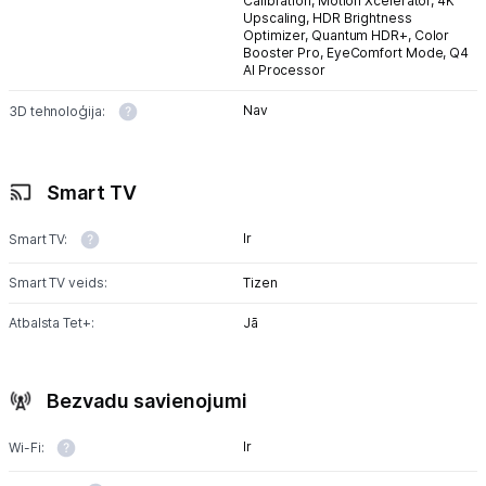
Calibration,
Motion Xcelerator,
4K
Upscaling,
HDR Brightness
Optimizer,
Quantum HDR+,
Color
Booster Pro,
EyeComfort Mode,
Q4
AI Processor
Nav
3D tehnoloģija:
Smart TV
Ir
Smart TV:
Smart TV veids:
Tizen
Atbalsta Tet+:
Jā
Bezvadu savienojumi
Ir
Wi-Fi: