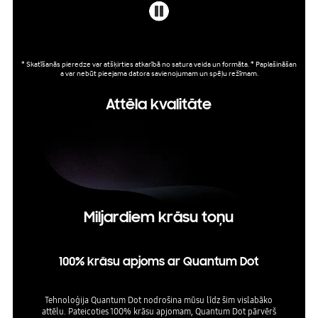
* Skatīšanās pieredze var atšķirties atkarībā no satura veida un formāta. * Paplašināšan
a var nebūt pieejama datora savienojumam un spēļu režīmam.
Attēla kvalitāte
Miljardiem krāsu toņu
100% krāsu apjoms ar Quantum Dot
Tehnoloģija Quantum Dot nodrošina mūsu līdz šim vislabāko
attēlu. Pateicoties 100% krāsu apjomam, Quantum Dot pārvērš