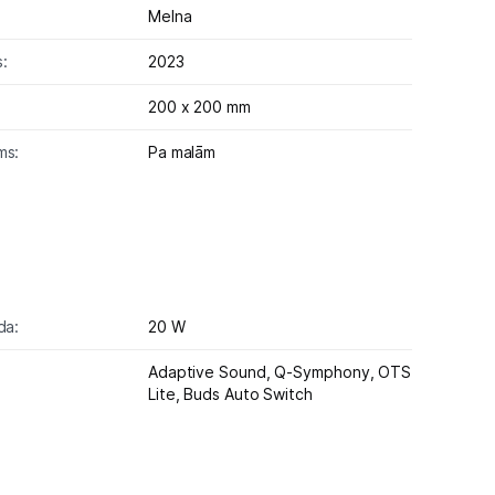
Melna
:
2023
200 x 200 mm
ms:
Pa malām
da:
20 W
Adaptive Sound,
Q-Symphony,
OTS
Lite,
Buds Auto Switch