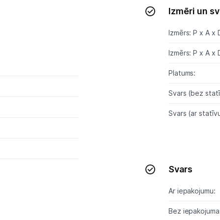
Izmēri un sv
Izmērs: P x A x 
Izmērs: P x A x 
Platums:
Svars (bez statī
Svars (ar statīvu
Svars
Ar iepakojumu:
Bez iepakojuma