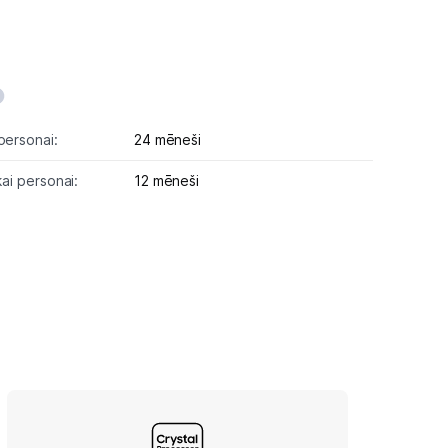
personai:
24 mēneši
kai personai:
12 mēneši