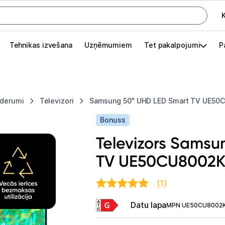
K
G
Tehnikas izvešana
Uzņēmumiem
Tet pakalpojumi
P
Pieslēgties
Pasūtījuma statuss
ederumi
Televizori
Samsung 50" UHD LED Smart TV UE50
Akcijas
Bonuss
Outlet
Televizors Samsu
apā.
TV UE50CU8002
Izvēlies kāroto ierīci izdevīgāk!
TV un audio
(1)
Televizori un piederumi
Datu lapa
MPN UE50CU8002