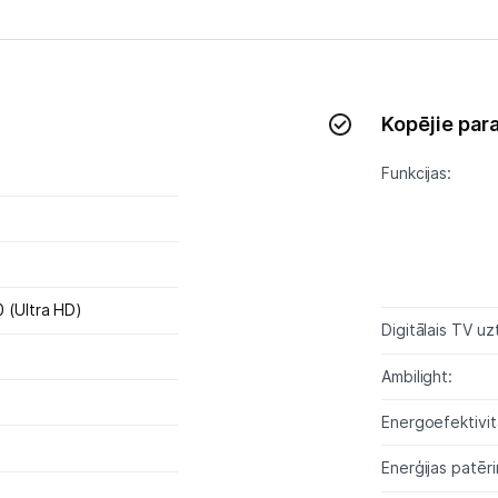
Studijas skaņas aprīkojums
Datortehnika
Kopējie par
Telefoni, planšetdatori
Funkcijas:
Viedierīces
Sadzīves tehnika
Skaistumkopšana
 (Ultra HD)
Digitālais TV uz
Sports un atpūta
Ambilight:
Ražotāju atjaunota tehnika
Energoefektivitā
Enerģijas patēr
Vēlmju saraksts