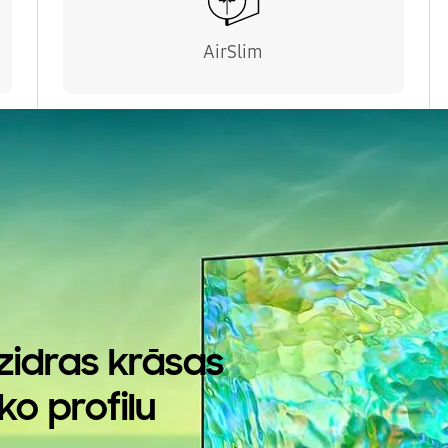
AirSlim
dzidras krāsas
ko profilu