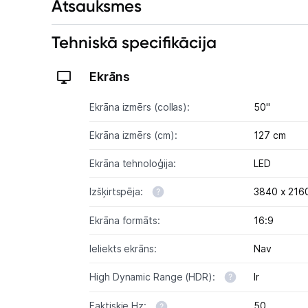
Atsauksmes
Tehniskā specifikācija
Ekrāns
Ekrāna izmērs (collas):
50"
Ekrāna izmērs (cm):
127 cm
Ekrāna tehnoloģija:
LED
Izšķirtspēja:
3840 x 2160
Ekrāna formāts:
16:9
Ieliekts ekrāns:
Nav
High Dynamic Range (HDR):
Ir
Faktiskie Hz:
50