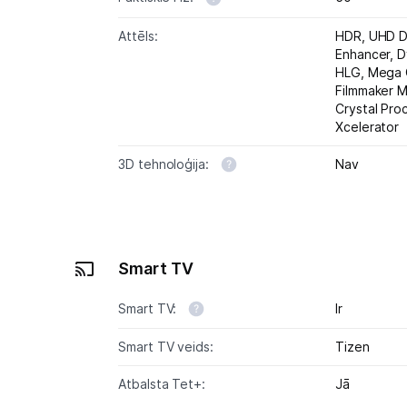
Attēls:
HDR,
UHD D
Enhancer,
D
HLG,
Mega 
Filmmaker 
Crystal Pro
Xcelerator
3D tehnoloģija:
Nav
Smart TV
Smart TV:
Ir
Smart TV veids:
Tizen
Atbalsta Tet+:
Jā