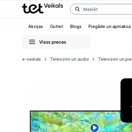
Uz kategorijam
Uz galveno saturu
Akcijas
Outlet
Blogs
Piegāde un apmaksa
Visas preces
Gaišā
Tumšā
Sistēmas
e-veikals
Televizori un audio
Televizori un pi
Televizors
Animācijas
Samsung
Globāls iestatījums animāciju aktivizēšanai vai deaktivizēšanai visā l
50"
UHD
LED
Smart
TV