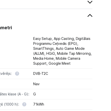
ametri
Easy Setup,
App Casting,
Digitālais
Programmu Ceļvedis (EPG),
SmartThings,
Auto Game Mode
(ALLM),
HGiG,
Mobile Tap Mirroring,
Media Home,
Mobile Camera
Support,
Google Meet
tvērējs:
DVB-T2C
Nav
tes klase (A - G):
G
iņš (1000 h):
71kWh