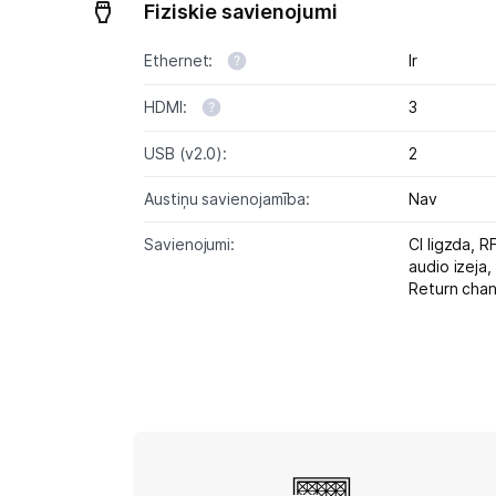
Fiziskie savienojumi
Ethernet:
Ir
HDMI:
3
USB (v2.0):
2
Austiņu savienojamība:
Nav
Savienojumi:
CI ligzda,
R
audio izeja,
Return cha