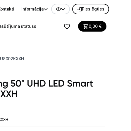
ontakti
Informācija
Pieslēgties
alvenes izvēlne
asūtījuma statuss
0,00
€
CU8002KXXH
ng 50" UHD LED Smart
KXXH
KXXH