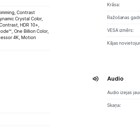
Krāsa:
imming,
Contrast
Blogs
Ražošanas gads
ynamic Crystal Color,
Contrast,
HDR 10+,
VESA izmērs:
Mode™,
One Billion Color,
Piegāde un apmaksa
cessor 4K,
Motion
Kājas novietoju
Tehnikas izvešana
Uzņēmumiem
Audio
Tet pakalpojumi
Audio izejas jau
Skaņa:
Kontakti
Informācija