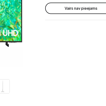
Televizori
Vairs nav pieejams
Televizoru stiprinājumi
TV rāmji
Kabeļi un vadi
Antenas
Pārsprieguma aizsargi
TV statīvi
Tet Virszemes televīzija
TV iekārtas
Spēļu konsoles
Audio