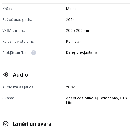
Krāsa:
Melna
Ražošanas gads:
2024
VESA izmērs:
200 x 200 mm
Kājas novietojums:
Pa malām
Daļēji piekļūstama
Piekļūstamība:
Audio
Audio izejas jauda:
20 W
Skaņa:
Adaptive Sound,
Q-Symphony,
OTS
Lite
Izmēri un svars