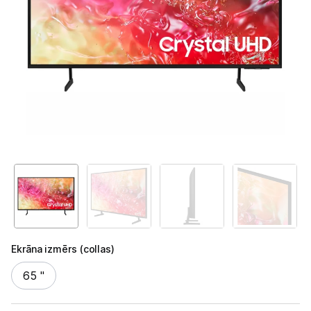
Televizori
Televizoru stiprinājumi
TV rāmji
Kabeļi un vadi
Antenas
Pārsprieguma aizsargi
TV statīvi
Tet Virszemes televīzija
TV iekārtas
Ekrāna izmērs (collas)
Ekrāna izmērs (collas)
65 "
Spēļu konsoles
Audio