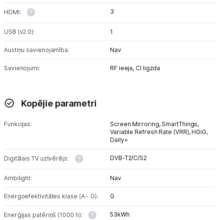
3
HDMI:
USB (v2.0):
1
Austiņu savienojamība:
Nav
Savienojumi:
RF ieeja,
CI ligzda
Kopējie parametri
Funkcijas:
Screen Mirroring,
SmartThings,
Variable Refresh Rate (VRR),
HGiG,
Daily+
DVB-T2/C/S2
Digitālais TV uztvērējs:
Ambilight:
Nav
Energoefektivitātes klase (A - G):
G
53kWh
Enerģijas patēriņš (1000 h):