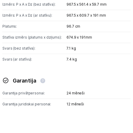
Izmērs: P x A x Dz (bez statīva):
967.5 x 561.4 x 59.7 mm
Izmērs: P x A x Dz (ar statīvu):
967.5 x 609.7 x 191 mm
Platums:
96.7 cm
Statīva izmērs (platums x dziļums):
674.9 x 191mm
Svars (bez statīva):
7.1 kg
Svars (ar statīvu):
7.4 kg
Garantija
Garantija privātpersonai:
24 mēneši
Garantija juridiskai personai:
12 mēneši