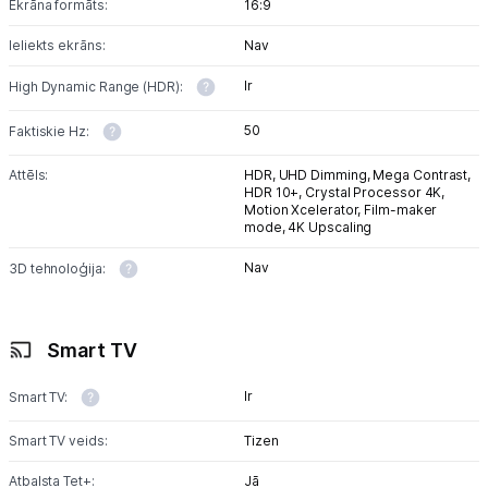
Ekrāna formāts:
16:9
Ieliekts ekrāns:
Nav
Blogs
Ir
High Dynamic Range (HDR):
Piegāde un apmaksa
50
Faktiskie Hz:
Attēls:
HDR,
UHD Dimming,
Mega Contrast,
Tehnikas izvešana
HDR 10+,
Crystal Processor 4K,
Motion Xcelerator,
Film-maker
mode,
4K Upscaling
Uzņēmumiem
Nav
3D tehnoloģija:
Tet pakalpojumi
Smart TV
Kontakti
Ir
Smart TV:
Informācija
Smart TV veids:
Tizen
Atbalsta Tet+:
Jā