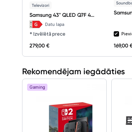
Soundb
Televizori
Samsu
Samsung 43" QLED Q7F 4K
Vision AI Smart TV (2025)
Datu lapa
QE43Q7FAAUXXH
* Izvēlētā prece
Piev
279,00 €
169,00 
Rekomendējam iegādāties
Gaming