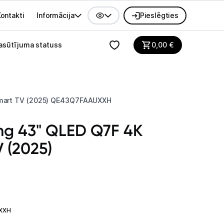
ontakti
Informācija
Pieslēgties
alvenes izvēlne
asūtījuma statuss
0,00
€
Smart TV (2025) QE43Q7FAAUXXH
ng 43" QLED Q7F 4K
V (2025)
H
UXXH