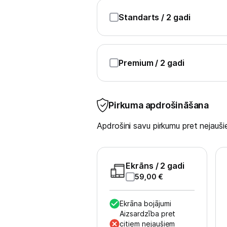
Standarts
/ 2 gadi
Blogs
Piegāde un apmaksa
Premium
/ 2 gadi
Tehnikas izvešana
Pirkuma apdrošināšana
Uzņēmumiem
Apdrošini savu pirkumu pret nejau
Tet pakalpojumi
Ekrāns
/ 2 gadi
Kontakti
59,00
€
Informācija
Ekrāna bojājumi
Aizsardzība pret
citiem nejaušiem