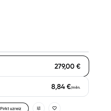
279,00
€
8,84
€
/mēn.
Pirkt uzreiz