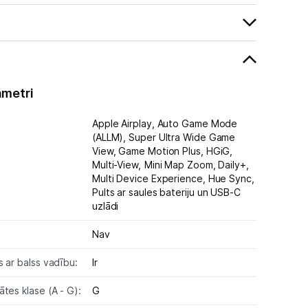
ametri
Apple Airplay,
Auto Game Mode
(ALLM),
Super Ultra Wide Game
View,
Game Motion Plus,
HGiG,
Multi-View,
Mini Map Zoom,
Daily+,
Multi Device Experience,
Hue Sync,
Pults ar saules bateriju un USB-C
uzlādi
Nav
s ar balss vadību:
Ir
tes klase (A - G):
G