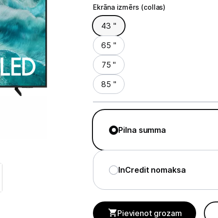
Televizori
Ekrāna izmērs (collas)
Ekrāna izmērs (collas)
Televizoru stiprinājumi
43 "
TV rāmji
65 "
75 "
Kabeļi un vadi
85 "
Antenas
Pārsprieguma aizsargi
Pilna summa
TV statīvi
Tet Virszemes televīzija
InCredit nomaksa
TV iekārtas
Spēļu konsoles
Pievienot grozam
Audio