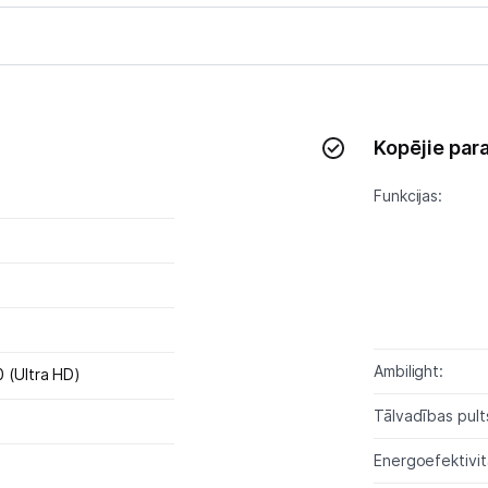
Kopējie par
Funkcijas:
Ambilight:
 (Ultra HD)
Tālvadības pult
Energoefektivitā