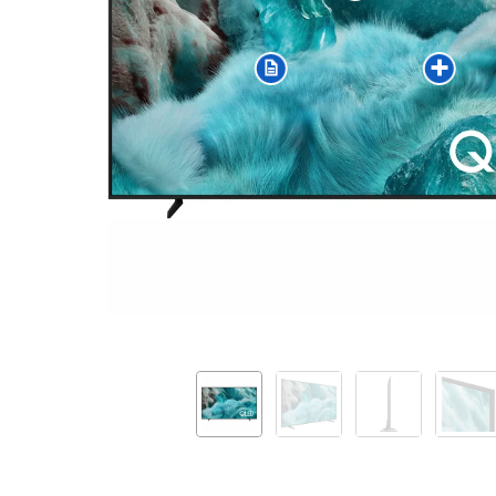
AI
Smart
TV
(2025)
QE43Q7FAAUXXH