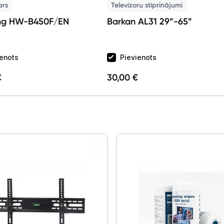
ars
Televizoru stiprinājumi
ng HW-B450F/EN
Barkan AL31 29”-65”
ienots
Pievienots
€
30,00 €