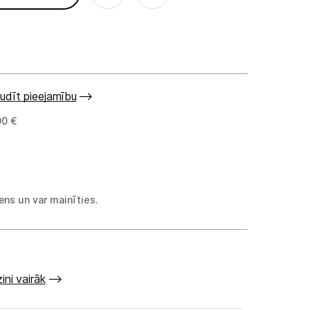
udīt pieejamību
00 €
ns un var mainīties.
ini vairāk