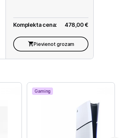
Komplekta cena:
478,00
€
Pievienot grozam
Gaming
Jau
Soun
Sam
LS5