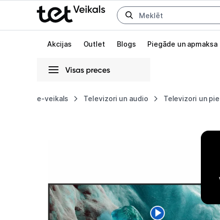
Uz kategorijam
Uz galveno saturu
Akcijas
Outlet
Blogs
Piegāde un apmaksa
Visas preces
Gaišā
Tumšā
Sistēmas
e-veikals
Televizori un audio
Televizori un pi
Televizors
Animācijas
Samsung
Globāls iestatījums animāciju aktivizēšanai vai deaktivizēšanai visā l
43"
QLED
Q7F
4K
Vision