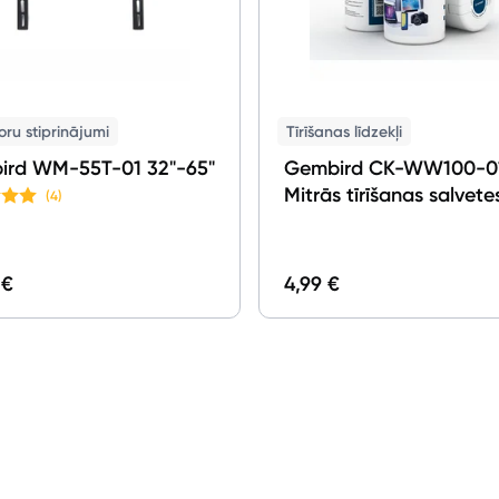
oru stiprinājumi
Tīrīšanas līdzekļi
ird WM-55T-01 32"-65"
Gembird CK-WW100-0
Mitrās tīrīšanas salvete
(4)
 €
4,99 €