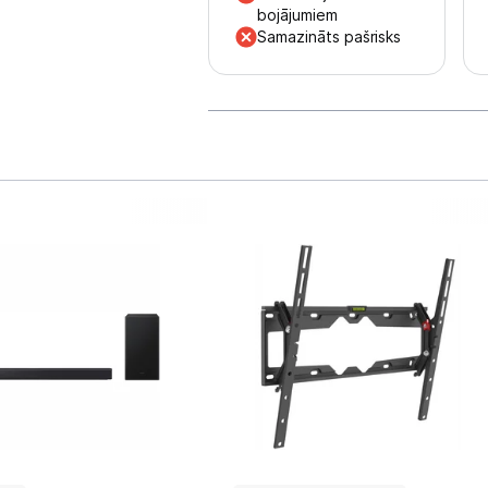
bojājumiem
Samazināts pašrisks