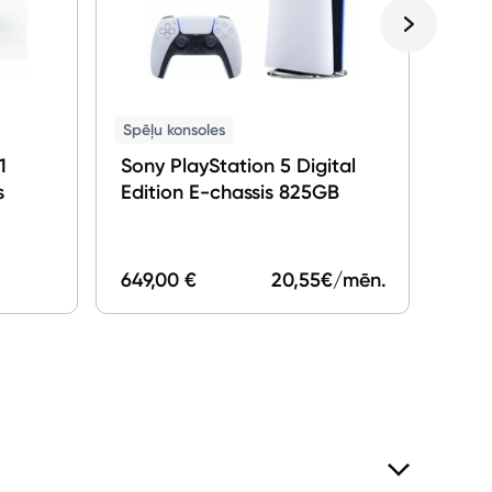
Spēļu konsoles
1
Sony PlayStation 5 Digital
s
Edition E-chassis 825GB
649,00 €
20,55
€/mēn.
299,