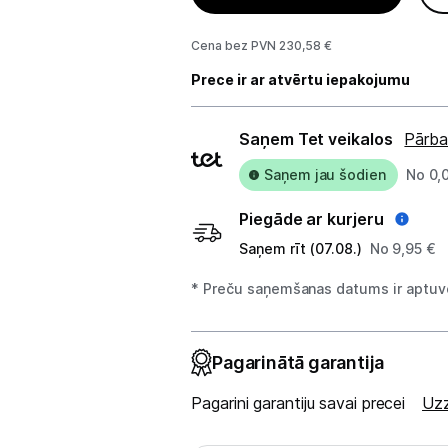
Studijas skaņas aprīkojums
Cena bez PVN 230,58 €
Prece ir ar atvērtu iepakojumu
Datortehnika
Piegādes
Telefoni, planšetdatori
Saņem Tet veikalos
Pārba
veidi
Saņem jau šodien
No 0,
Viedierīces
Piegāde ar kurjeru
Sadzīves tehnika
Saņem rīt (07.08.)
No 9,95 €
Skaistumkopšana
* Preču saņemšanas datums ir aptuve
Sports un atpūta
Pagarinātā garantija
Ražotāju atjaunota tehnika
Pagarini garantiju savai precei
Uzz
Vēlmju saraksts