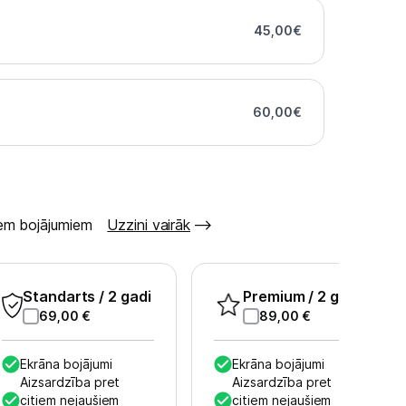
45,00
€
60,00
€
šiem bojājumiem
Uzzini vairāk
Standarts
/ 2 gadi
Premium
/ 2 gadi
69,00
€
89,00
€
Ekrāna bojājumi
Ekrāna bojājumi
Aizsardzība pret
Aizsardzība pret
citiem nejaušiem
citiem nejaušiem