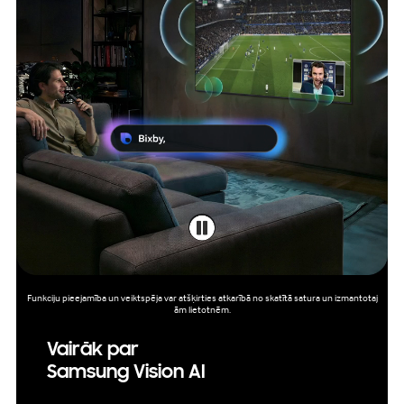
Funkciju pieejamība un veiktspēja var atšķirties atkarībā no skatītā satura un izmantotaj
ām lietotnēm.
Vairāk par
Samsung Vision AI