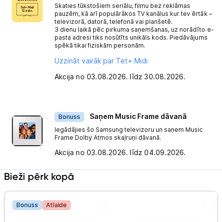
Skaties tūkstošiem seriālu, filmu bez reklāmas
pauzēm, kā arī populārākos TV kanālus kur tev ērtāk –
televizorā, datorā, telefonā vai planšetē.
3 dienu laikā pēc pirkuma saņemšanas, uz norādīto e-
pasta adresi tiks nosūtīts unikāls kods. Piedāvājums
spēkā tikai fiziskām personām.
Uzzināt vairāk par Tet+ Midi
Akcija no 03.08.2026. līdz 30.08.2026.
Saņem Music Frame dāvanā
Bonuss
Iegādājies šo Samsung televizoru un saņem Music
Frame Dolby Atmos skaļruņi dāvanā.
Akcija no 03.08.2026. līdz 04.09.2026.
Bieži pērk kopā
Bonuss
Atlaide