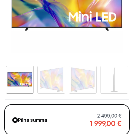
Televizori
Televizoru stiprinājumi
TV rāmji
Kabeļi un vadi
Antenas
Pārsprieguma aizsargi
TV statīvi
Tet Virszemes televīzija
TV iekārtas
2 499,00 €
Spēļu konsoles
Pilna summa
1 999,00
€
Audio