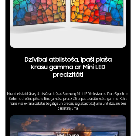
Dzīvībai atbilstoša, īpaši plaša
krāsu gamma ar Mini LED
precizitāti
Izbaudiet skaidrākas, dabiskākas krāsas Samsung Mini LED televizoros. Pure Spectrum
Color nodrošina pikseļu līmeņa krāsu precizitāti ar paplašinātu krāsu gammu. Katrs
tonis visā ekrānā izskatās bagātīgs un precīzs, saglabājot dziļumu un līdzsvaru bez
pārsātinājuma.