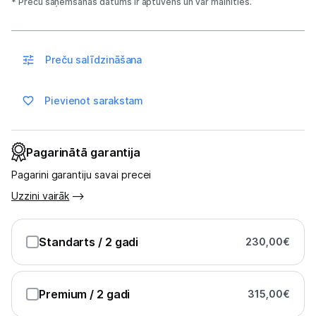
* Preču saņemšanas datums ir aptuvens un var mainīties.
Blogs
Preču salīdzināšana
Piegāde un apmaksa
Pievienot sarakstam
Tehnikas izvešana
Pagarinātā garantija
Uzņēmumiem
Pagarini garantiju savai precei
Uzzini vairāk
Tet pakalpojumi
Standarts
/ 2 gadi
230,00
€
Kontakti
Informācija
Premium
/ 2 gadi
315,00
€