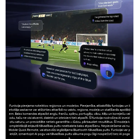
Funkcija pieejama noteiktos reģionos un modeļos. Pieejamība, atbalstītās funkcijas un li
etotāja saskarne var atšķirties atkarībā no valsts, reģiona, modeļa un skatīšanās apstākļi
em. Balss komandas atpazīst angļu, franču, spāņu, portugāļu, vācu, itāļu un korejiešu val
odu, taču ne visi akcenti, dialekti un izteicieni tiek atpazīti. Šī funkcija nodrošina AI izveid
otu saturu, un precizitāte netiek garantēta — lūdzu, pārbaudiet rezultātus. Šī modeļa k
omplektācijā iekļautā tālvadības pults neatbalsta balss atpazīšanu. Nepieciešama vai nu
Mobile Quick Remote, vai atsevišķi iegādājama Bluetooth tālvadības pults. Funkcijai var p
iekļūt, izmantojot AI pogu vai tālvadības pults sākuma pogu (ilgi nospiežot) bez AI poga
s.