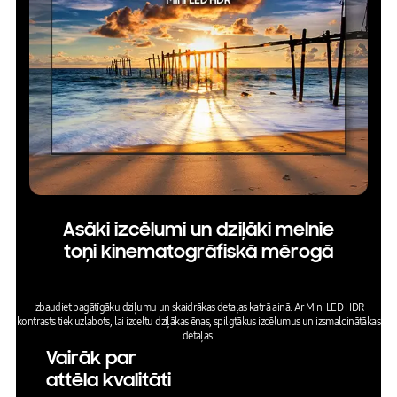
Asāki izcēlumi un dziļāki melnie
toņi kinematogrāfiskā mērogā
Izbaudiet bagātīgāku dziļumu un skaidrākas detaļas katrā ainā. Ar Mini LED HDR
kontrasts tiek uzlabots, lai izceltu dziļākas ēnas, spilgtākus izcēlumus un izsmalcinātākas
detaļas.
Vairāk par
attēla kvalitāti