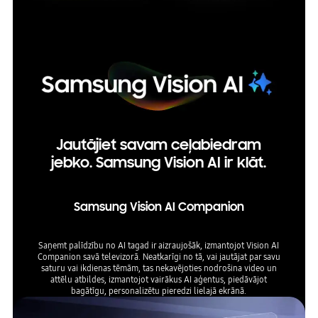
Jautājiet savam ceļabiedram
jebko. Samsung Vision AI ir klāt.
Samsung Vision AI Companion
Saņemt palīdzību no AI tagad ir aizraujošāk, izmantojot Vision AI
Companion savā televizorā. Neatkarīgi no tā, vai jautājat par savu
saturu vai ikdienas tēmām, tas nekavējoties nodrošina video un
attēlu atbildes, izmantojot vairākus AI aģentus, piedāvājot
bagātīgu, personalizētu pieredzi lielajā ekrānā.