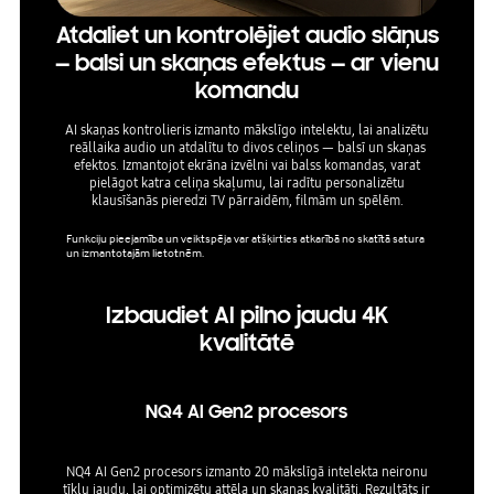
Atdaliet un kontrolējiet audio slāņus
Izv
— balsi un skaņas efektus — ar vienu
komandu
Izm
satriec
AI skaņas kontrolieris izmanto mākslīgo intelektu, lai analizētu
jūsu māj
reāllaika audio un atdalītu to divos celiņos — balsī un skaņas
atmosf
efektos. Izmantojot ekrāna izvēlni vai balss komandas, varat
kopā ar 
pielāgot katra celiņa skaļumu, lai radītu personalizētu
klausīšanās pieredzi TV pārraidēm, filmām un spēlēm.
Dienā a
Funkciju pieejamība un veiktspēja var atšķirties atkarībā no skatītā satura
un izmantotajām lietotnēm.
Izbaudiet AI pilno jaudu 4K
kvalitātē
NQ4 AI Gen2 procesors
NQ4 AI Gen2 procesors izmanto 20 mākslīgā intelekta neironu
tīklu jaudu, lai optimizētu attēla un skaņas kvalitāti. Rezultāts ir