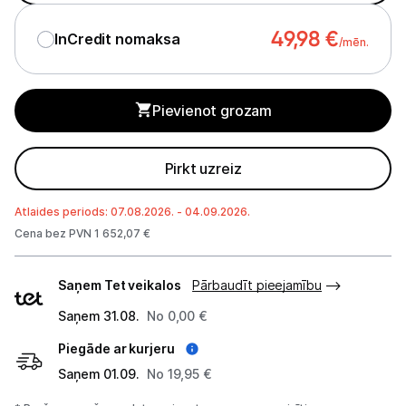
49,98
€
Studijas skaņas aprīkojums
InCredit nomaksa
/mēn.
Datortehnika
Pievienot grozam
Telefoni, planšetdatori
Viedierīces
Pirkt uzreiz
Sadzīves tehnika
Atlaides periods: 07.08.2026. - 04.09.2026.
Cena bez PVN 1 652,07 €
Skaistumkopšana
Piegādes
Saņem Tet veikalos
Pārbaudīt pieejamību
veidi
Sports un atpūta
Saņem 31.08.
No 0,00 €
Ražotāju atjaunota tehnika
Piegāde ar kurjeru
Saņem 01.09.
No 19,95 €
Vēlmju saraksts