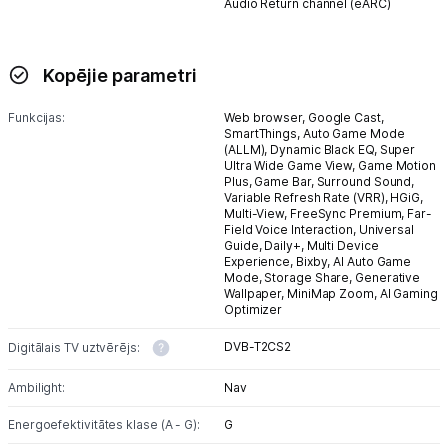
Audio Return channel (eARC)
Kopējie parametri
Funkcijas:
Web browser,
Google Cast,
SmartThings,
Auto Game Mode
(ALLM),
Dynamic Black EQ,
Super
Ultra Wide Game View,
Game Motion
Plus,
Game Bar,
Surround Sound,
Variable Refresh Rate (VRR),
HGiG,
Multi-View,
FreeSync Premium,
Far-
Field Voice Interaction,
Universal
Guide,
Daily+,
Multi Device
Experience,
Bixby,
AI Auto Game
Mode,
Storage Share,
Generative
Wallpaper,
MiniMap Zoom,
AI Gaming
Optimizer
DVB-T2CS2
Digitālais TV uztvērējs:
Ambilight:
Nav
Energoefektivitātes klase (A - G):
G