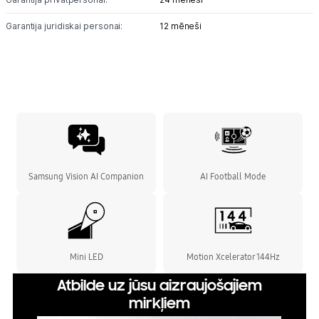
Garantija juridiskai personai:
12 mēneši
Samsung Vision AI Companion
AI Football Mode
Mini LED
Motion Xcelerator 144Hz
Atbilde uz jūsu aizraujošajiem
mirkļiem