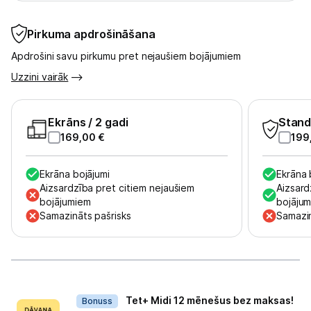
Pirkuma apdrošināšana
Apdrošini savu pirkumu pret nejaušiem bojājumiem
Uzzini vairāk
Ekrāns
/ 2 gadi
Stand
169,00
€
199
Ekrāna bojājumi
Ekrāna 
Aizsardzība pret citiem nejaušiem
Aizsard
bojājumiem
bojāju
Samazināts pašrisks
Samazin
Dāvanas
Tet+ Midi 12 mēnešus bez maksas!
Bonuss