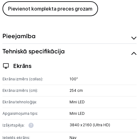
Pievienot komplekta preces grozam
Pieejamība
Tehniskā specifikācija
Ekrāns
Ekrāna izmērs (collas):
100"
Ekrāna izmērs (cm):
254 cm
Ekrāna tehnoloģija:
Mini LED
Apgaismojuma tips:
Mini LED
3840 x 2160 (Ultra HD)
Izšķirtspēja:
Ieliekts ekrāns:
Nav