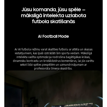
Jūsu komanda, jūsu spēle —
mākslīgā intelekta uzlabota
futbola skatīšanās
AI Football Mode
Ar AI futbola režīmu varat skatīties futbolu ar attēla un skaņas
iestatījumiem, kas īpaši izstrādāti šim sporta veidam. Mākslīgā
intelekta vadīta optimizācija nodrošina bagātīgākas krāsas,
dinamisku kontrastu un kristāldzidrus komentārus, lai jūs varētu
sekot līdzi spēles piespēlēm un uzmundrinājumam ar
profesionāla līmeņa skaidrību.