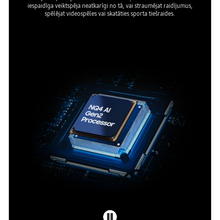
iespaidīga veiktspēja neatkarīgi no tā, vai straumējat raidījumus,
spēlējat videospēles vai skatāties sporta tiešraides.