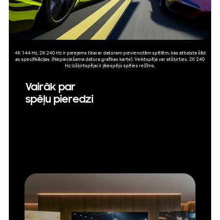
4K 144 Hz, 2K 240 Hz ir pieejams tikai ar datoram pievienotām spēlēm, kas atbalsta šād
as specifikācijas. (Nepieciešama datora grafikas karte). Veiktspēja var atšķirties. 2K 240
Hz izšķirtspējai ir jāiespējo spēles režīms.
Vairāk par
spēļu pieredzi