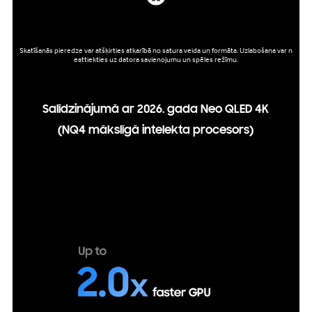
Skatīšanās pieredze var atšķirties atkarībā no satura veida un formāta. Uzlabošana var n
eattiekties uz datora savienojumu un spēles režīmu.
Salīdzinājumā ar 2026. gada Neo QLED 4K
(NQ4 mākslīgā intelekta procesors)