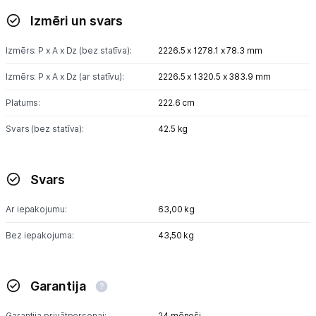
Izmēri un svars
Izmērs: P x A x Dz (bez statīva):
2226.5 x 1278.1 x 78.3 mm
Izmērs: P x A x Dz (ar statīvu):
2226.5 x 1320.5 x 383.9 mm
Platums:
222.6 cm
Svars (bez statīva):
42.5 kg
Svars
Ar iepakojumu:
63,00 kg
Bez iepakojuma:
43,50 kg
Garantija
Garantija privātpersonai:
24 mēneši