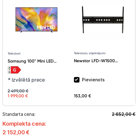
Televizoru stiprinājumi
Televizori
Newstar LFD-W1500
Samsung 100" Mini LED
60"-100"
Smart TV UE100M90HUXXH
(2026)
* Izvēlētā prece
Pievienots
2 499,00 €
1 999,00 €
153,00 €
Standarta cena:
2 652,00
€
Komplekta cena:
2 152,00
€