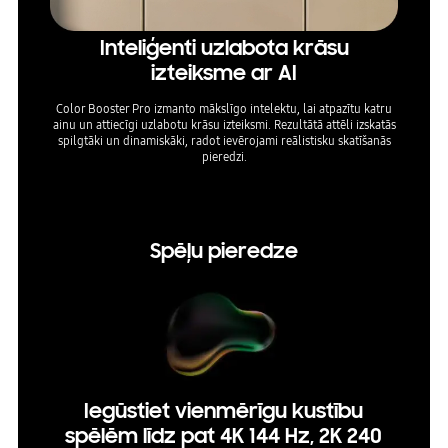
Inteliģenti uzlabota krāsu
Izb
izteiksme ar AI
Color Booster Pro izmanto mākslīgo intelektu, lai atpazītu katru
Izma
ainu un attiecīgi uzlabotu krāsu izteiksmi. Rezultātā attēli izskatās
pārmas
spilgtāki un dinamiskāki, radot ievērojami reālistisku skatīšanās
pārveid
pieredzi.
baudīt s
Spēļu pieredze
Iegūstiet vienmērīgu kustību
spēlēm līdz pat 4K 144 Hz, 2K 240