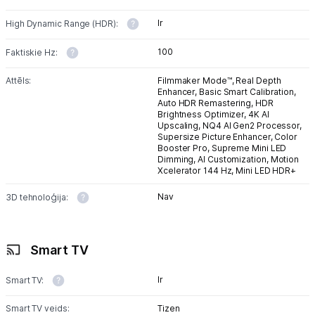
Ir
High Dynamic Range (HDR):
100
Faktiskie Hz:
Attēls:
Filmmaker Mode™,
Real Depth
Enhancer,
Basic Smart Calibration,
Auto HDR Remastering,
HDR
Brightness Optimizer,
4K AI
Upscaling,
NQ4 AI Gen2 Processor,
Supersize Picture Enhancer,
Color
Booster Pro,
Supreme Mini LED
Dimming,
AI Customization,
Motion
Xcelerator 144 Hz,
Mini LED HDR+
Nav
3D tehnoloģija:
Smart TV
Ir
Smart TV:
Smart TV veids:
Tizen