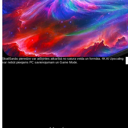
Skatīšanās pieredze var atšķirties atkarībā no satura veida un formāta. 4K AI Upscaling
var nebūt pieejams PC savienojumam un Game Mode.