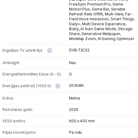
FreeSync Premium Pro,
Game
Motion Plus,
Game Bar,
Variable
Refresh Rate (VRR),
Multi-View,
Far-
Field Voice Interaction,
Smart Things,
Daily+,
Multi Device Experience,
Bixby,
AI Auto Game Mode,
Storage
Share,
Generative Wallpaper,
MiniMap Zoom,
AI Gaming Optimizer
DVB-T2CS2
Digitālais TV uztvērējs:
Ambilight:
Nav
Energoefektivitātes klase (A - G):
G
203kWh
Enerģijas patēriņš (1000 h):
Krāsa:
Melna
Ražošanas gads:
2026
VESA izmērs:
600 x 400 mm
Kājas novietojums:
Pa vidu