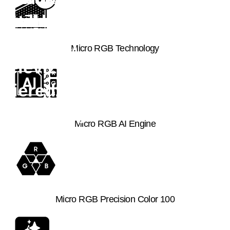
attēla
Samsung
spēļu
skaņu
gadus
One UI Tizen
SmartThings
kvalitāti
Vision AI
pieredzi
jaunus
Micro RGB Technology
televizora
pieredzes
atjauninājumus*
Micro RGB AI Engine
Micro RGB Precision Color 100