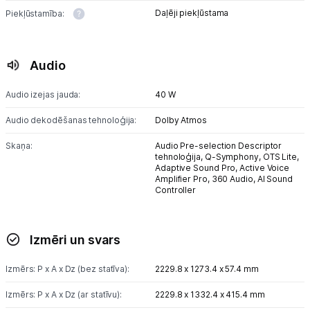
Daļēji piekļūstama
Piekļūstamība:
Audio
Audio izejas jauda:
40 W
Audio dekodēšanas tehnoloģija:
Dolby Atmos
Skaņa:
Audio Pre-selection Descriptor
tehnoloģija,
Q-Symphony,
OTS Lite,
Adaptive Sound Pro,
Active Voice
Amplifier Pro,
360 Audio,
AI Sound
Controller
Izmēri un svars
Izmērs: P x A x Dz (bez statīva):
2229.8 x 1273.4 x 57.4 mm
Izmērs: P x A x Dz (ar statīvu):
2229.8 x 1332.4 x 415.4 mm