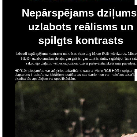
Nepārspējams dziļums
uzlabots reālisms un
spilgts kontrasts
Izbaudi nepārspējamu kontrastu un krāsas Samsung Micro RGB televizoros. Mic
HDR+ uzlabo smalkas detaļas gan gaišās, gan tumšās ainās, saglabājot Tava sat
sākotnējo dziļumu vēl ieskaujošākai, dzīvei pietuvinātai skatīšanās pieredzei.
HDR10+ pieejamība var atšķirties atkarībā no satura. Micro RGB HDR+ spilgtuma
diapazons ir balstīts uz iekšējiem testēšanas standartiem un var mainīties atkarīb
skatīšanās apstākļiem vai specifikācijām.