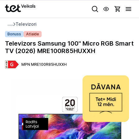
Uz kategorijam
Uz galveno saturu
Televizori
Televizors
Bonuss
Atlaide
Samsung
Televizors Samsung 100" Micro RGB Smart
100"
TV (2026) MRE100R85HUXXH
Micro
Gaišā
Tumšā
Sistēmas
RGB
MPN MRE100R85HUXXH
Smart
TV
Animācijas
(2026)
Globāls iestatījums animāciju aktivizēšanai vai deaktivizēšanai visā l
MRE100R85HUXXH