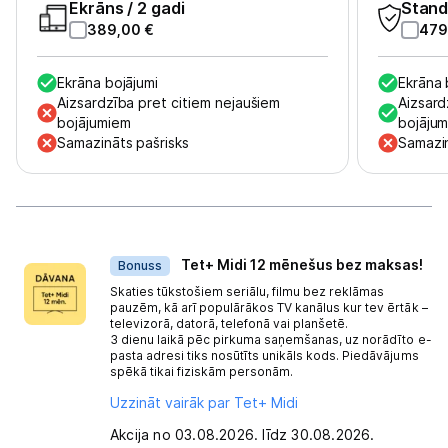
Ekrāns
/ 2 gadi
Stand
389,00
€
479
Ekrāna bojājumi
Ekrāna 
Aizsardzība pret citiem nejaušiem
Aizsard
bojājumiem
bojāju
Samazināts pašrisks
Samazin
Dāvanas
Tet+ Midi 12 mēnešus bez maksas!
Bonuss
Skaties tūkstošiem seriālu, filmu bez reklāmas
pauzēm, kā arī populārākos TV kanālus kur tev ērtāk –
televizorā, datorā, telefonā vai planšetē.
3 dienu laikā pēc pirkuma saņemšanas, uz norādīto e-
pasta adresi tiks nosūtīts unikāls kods. Piedāvājums
spēkā tikai fiziskām personām.
Uzzināt vairāk par Tet+ Midi
Akcija no 03.08.2026. līdz 30.08.2026.