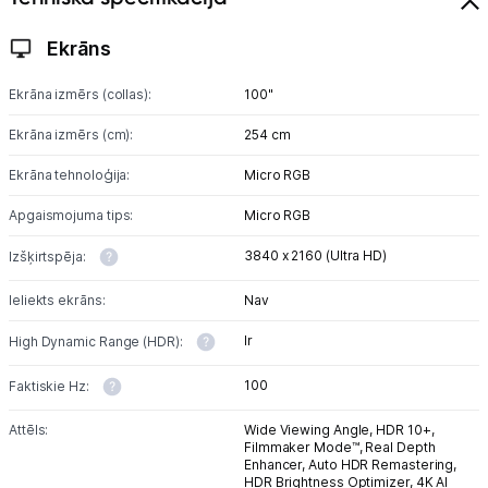
Ekrāns
Ekrāna izmērs (collas):
100"
Ekrāna izmērs (cm):
254 cm
Ekrāna tehnoloģija:
Micro RGB
Apgaismojuma tips:
Micro RGB
3840 x 2160 (Ultra HD)
Izšķirtspēja:
Ieliekts ekrāns:
Nav
Ir
High Dynamic Range (HDR):
100
Faktiskie Hz:
Attēls:
Wide Viewing Angle,
HDR 10+,
Filmmaker Mode™,
Real Depth
Enhancer,
Auto HDR Remastering,
HDR Brightness Optimizer,
4K AI