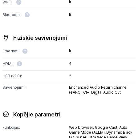
Ir
Wi-Fi:
Ir
Bluetooth:
Fiziskie savienojumi
Ir
Ethernet:
4
HDMI:
USB (v2.0):
2
Savienojumi:
Enchanced Audio Return channel
(eARC),
CI+,
Digital Audio Out
Kopējie parametri
Funkcijas:
Web browser,
Google Cast,
Auto
Game Mode (ALLM),
Dynamic Black
EQ,
Super Ultra Wide Game View,