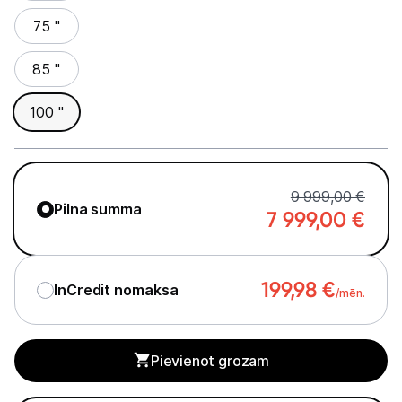
75 "
85 "
100 "
9 999,00 €
Pilna summa
7 999,00
€
199,98
€
InCredit nomaksa
/mēn.
Pievienot grozam