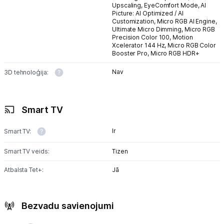
Upscaling,
EyeComfort Mode,
AI
Picture: AI Optimized / AI
Customization,
Micro RGB AI Engine,
Ultimate Micro Dimming,
Micro RGB
Precision Color 100,
Motion
Xcelerator 144 Hz,
Micro RGB Color
Booster Pro,
Micro RGB HDR+
Nav
3D tehnoloģija:
Smart TV
Ir
Smart TV:
Smart TV veids:
Tizen
Atbalsta Tet+:
Jā
Bezvadu savienojumi