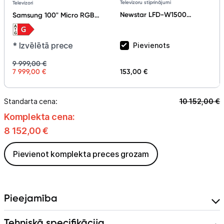
Televizoru stiprinājumi
Televizori
Newstar LFD-W1500
Samsung 100" Micro RGB
60"-100"
Smart TV (2026)
MRE100R85HUXXH
* Izvēlētā prece
Pievienots
9 999,00 €
7 999,00 €
153,00 €
Standarta cena:
10 152,00
€
Komplekta cena:
8 152,00
€
Pievienot komplekta preces grozam
Pieejamība
Tehniskā specifikācija