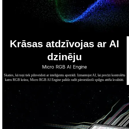
Krāsas atdzīvojas ar AI
dzinēju
Micro RGB AI Engine
Skaties, kā toņi tiek pilnveidoti ar inteliģentu apstrādi. Izmantojot AI, lai precīzi kontrolētu
katru RGB krāsu, Micro RGB AI Engine palīdz radīt pārsteidzoši spilgtu attēla kvalitāti.