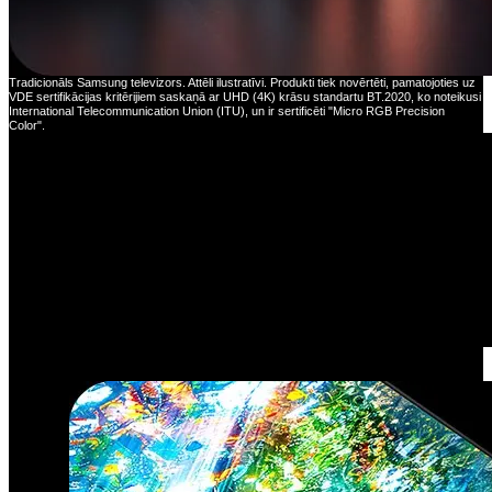
Tradicionāls Samsung televizors. Attēli ilustratīvi. Produkti tiek novērtēti, pamatojoties uz
VDE sertifikācijas kritērijiem saskaņā ar UHD (4K) krāsu standartu BT.2020, ko noteikusi
International Telecommunication Union (ITU), un ir sertificēti "Micro RGB Precision
Color".