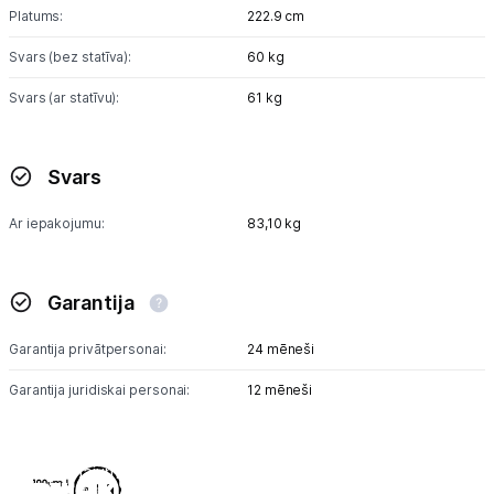
Platums:
222.9 cm
Svars (bez statīva):
60 kg
Svars (ar statīvu):
61 kg
Svars
Ar iepakojumu:
83,10 kg
Garantija
Garantija privātpersonai:
24 mēneši
Garantija juridiskai personai:
12 mēneši
Salīdzinājumā ar 2026 Neo QLED 4K (NQ4 AI procesors)
Vairāk par
Vairāk par
Vairāk par
Vairāk par
Baudi 7
Vairāk par
Vairāk par
Attēla kvalitāte
Spēļu pieredze
SmartThings
One UI Tizen
Ilgtspējība
Dizains
Skaņa