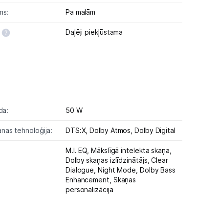
ms:
Pa malām
Daļēji piekļūstama
da:
50 W
nas tehnoloģija:
DTS:X,
Dolby Atmos,
Dolby Digital
M.I. EQ,
Mākslīgā intelekta skaņa,
Dolby skaņas izlīdzinātājs,
Clear
Dialogue,
Night Mode,
Dolby Bass
Enhancement,
Skaņas
personalizācija