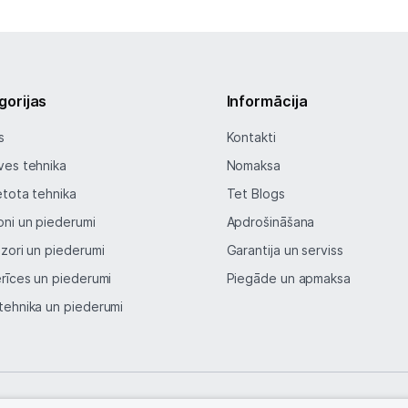
gorijas
Informācija
s
Kontakti
ves tehnika
Nomaksa
etota tehnika
Tet Blogs
oni un piederumi
Apdrošināšana
izori un piederumi
Garantija un serviss
erīces un piederumi
Piegāde un apmaksa
tehnika un piederumi