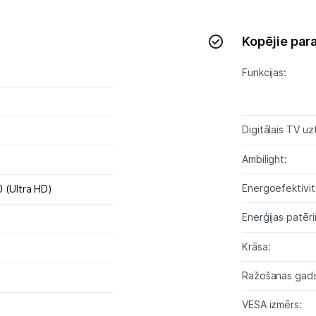
Studijas skaņas aprīkojums
Kopējie par
Datortehnika
Funkcijas:
Telefoni, planšetdatori
Viedierīces
Digitālais TV uz
Ambilight:
Sadzīves tehnika
Energoefektivitā
 (Ultra HD)
Skaistumkopšana
Enerģijas patēr
Sports un atpūta
Krāsa:
Ražotāju atjaunota tehnika
Ražošanas gads
VESA izmērs:
Vēlmju saraksts