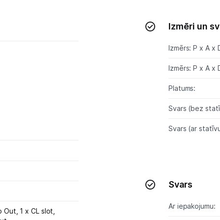
Izmēri un sv
Izmērs: P x A x 
Izmērs: P x A x 
Platums:
Svars (bez statī
Svars (ar statīvu
Svars
Ar iepakojumu:
io Out,
1 x CL slot,