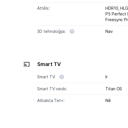
Attēls:
HDR10,
HL
P5 Perfect 
Freesync P
3D tehnoloģija:
Nav
Smart TV
Smart TV:
Ir
Smart TV veids:
Titan OS
Atbalsta Tet+:
Nē