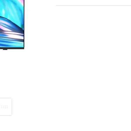
Televizori
Televizoru stiprinājumi
TV rāmji
Kabeļi un vadi
Antenas
Pārsprieguma aizsargi
TV statīvi
Tet Virszemes televīzija
TV iekārtas
Spēļu konsoles
Audio