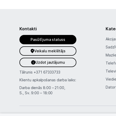
Kontakti
Kate
Akcija
Pasūtījuma statuss
Sadzī
Veikalu meklētājs
Mazli
Uzdot jautājumu
Telef
Telev
Tālrunis
+371 67333733
Viedi
Klientu apkalpošanas darba laiks:
Dator
Darba dienās 8:00 – 21:00,
S., Sv. 9:00 – 18:00