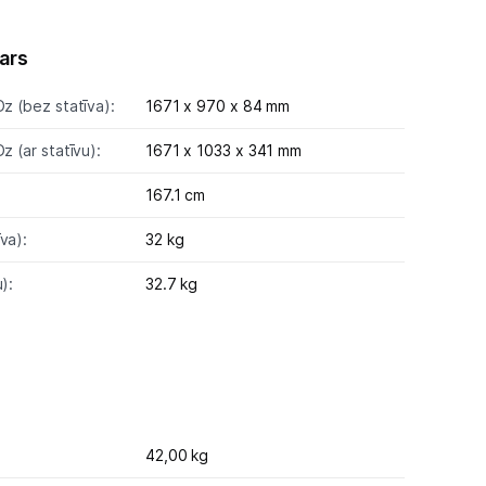
ars
Dz (bez statīva):
1671 x 970 x 84 mm
Dz (ar statīvu):
1671 x 1033 x 341 mm
167.1 cm
va):
32 kg
):
32.7 kg
42,00 kg