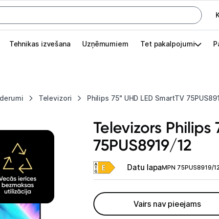
K
G
Tehnikas izvešana
Uzņēmumiem
Tet pakalpojumi
P
Pieslēgties
Pasūtījuma statuss
ederumi
Televizori
Philips 75" UHD LED SmartTV 75PUS89
Akcijas
Televizors Philip
Outlet
75PUS8919/12
apā.
Izvēlies kāroto ierīci izdevīgāk!
Datu lapa
MPN 75PUS8919/1
TV un audio
Televizori un piederumi
Vairs nav pieejams