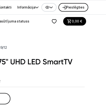
ontakti
Informācija
Pieslēgties
alvenes izvēlne
asūtījuma statuss
0,00
€
19/12
s 75" UHD LED SmartTV
2