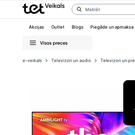
Uz kategorijam
Uz galveno saturu
Akcijas
Outlet
Blogs
Piegāde un apmaksa
Visas preces
Gaišā
Tumšā
Sistēmas
e-veikals
Televizori un audio
Televizori un pi
Televizors
Animācijas
Philips
Globāls iestatījums animāciju aktivizēšanai vai deaktivizēšanai visā l
75"
UHD
LED
SmartTV
75PUS8919/12