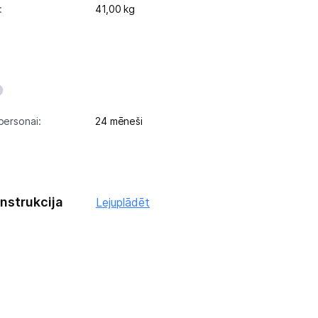
:
41,00 kg
personai:
24 mēneši
instrukcija
Lejuplādēt