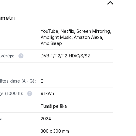
ametri
YouTube,
Netflix,
Screen Mirroring,
Ambilight Music,
Amazon Alexa,
AmbiSleep
tvērējs:
DVB-T/T2/T2-HD/C/S/S2
Ir
tes klase (A - G):
E
iņš (1000 h):
91kWh
Tumši pelēka
:
2024
300 x 300 mm