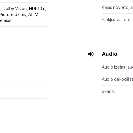
Kājas novietoju
G,
Dolby Vision,
HDR10+,
Picture dzinis,
ALLM,
Blogs
Piekļūstamība:
remium
Piegāde un apmaksa
Tehnikas izvešana
Audio
Audio izejas jau
Uzņēmumiem
Audio dekodēša
Tet pakalpojumi
Skaņa:
Kontakti
Informācija