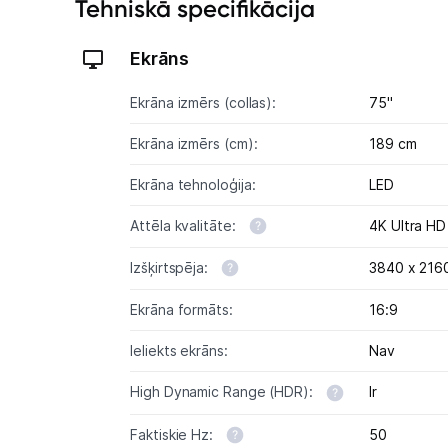
Tehniskā specifikācija
Ekrāns
Ekrāna izmērs (collas):
75"
Ekrāna izmērs (cm):
189 cm
Ekrāna tehnoloģija:
LED
Attēla kvalitāte:
4K Ultra HD
Izšķirtspēja:
3840 x 2160
Ekrāna formāts:
16:9
Ieliekts ekrāns:
Nav
High Dynamic Range (HDR):
Ir
Faktiskie Hz:
50