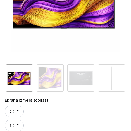
Televizori
Televizoru stiprinājumi
TV rāmji
Kabeļi un vadi
Antenas
Pārsprieguma aizsargi
TV statīvi
Tet Virszemes televīzija
Ekrāna izmērs (collas)
TV iekārtas
Ekrāna izmērs (collas)
55 "
Spēļu konsoles
65 "
Audio