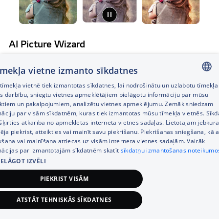
AI Picture Wizard
Uzlabotie algoritmi apgūst jūsu preferences, izvērtējot 1,6 miljardus
attēlu preferenču. Pamatojoties uz jūsu izvēli, jūsu TV rada personalizētu
tīmekļa vietne izmanto sīkdatnes
attēlu jums.
īmekļa vietnē tiek izmantotas sīkdatnes, lai nodrošinātu un uzlabotu tīmekļa
LATVIAN
es darbību, sniegtu vietnes apmeklētājiem pielāgotu informāciju par mūsu
ktiem un pakalpojumiem, analizētu vietnes apmeklējumu. Zemāk sniedzam
RUSSIAN
māciju par visām sīkdatnēm, kuras tiek izmantotas mūsu tīmekļa vietnēs. Sīk
šķirties atkarībā no apmeklētās interneta vietnes sadaļas. Lietotājam jebkurā
ENGLISH
pēja piekrist, atteikties vai mainīt savu piekrišanu. Piekrišanas sniegšana, kā a
kšana vai mainīšana attiecas uz visām interneta vietnes sadaļām. Vairāk
mācijas par izmantotajām sīkdatnēm skatīt
sīkdatņu izmantošanas noteikumo
IELĀGOT IZVĒLI
PIEKRIST VISĀM
ATSTĀT TEHNISKĀS SĪKDATNES
2 592,00
€
Pievienot grozam