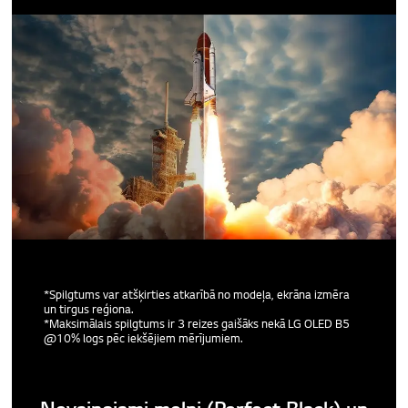
*Spilgtums var atšķirties atkarībā no modeļa, ekrāna izmēra
un tirgus reģiona.
*Maksimālais spilgtums ir 3 reizes gaišāks nekā LG OLED B5
@10% logs pēc iekšējiem mērījumiem.