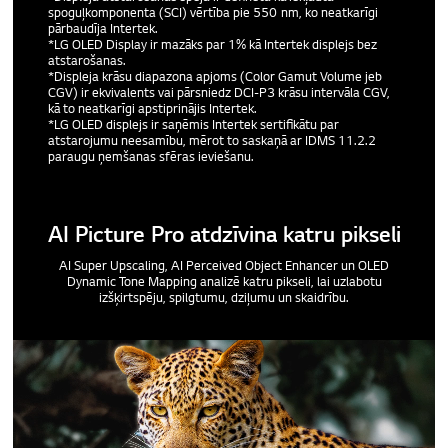
spoguļkomponenta (SCI) vērtība pie 550 nm, ko neatkarīgi
pārbaudīja Intertek.
*LG OLED Display ir mazāks par 1% kā Intertek displejs bez
atstarošanas.
*Displeja krāsu diapazona apjoms (Color Gamut Volume jeb
CGV) ir ekvivalents vai pārsniedz DCI-P3 krāsu intervāla CGV,
kā to neatkarīgi apstiprinājis Intertek.
*LG OLED displejs ir saņēmis Intertek sertifikātu par
atstarojumu neesamību, mērot to saskaņā ar IDMS 11.2.2
paraugu ņemšanas sfēras ieviešanu.
AI Picture Pro atdzīvina katru pikseli
AI Super Upscaling, AI Perceived Object Enhancer un OLED
Dynamic Tone Mapping analizē katru pikseli, lai uzlabotu
izšķirtspēju, spilgtumu, dziļumu un skaidrību.