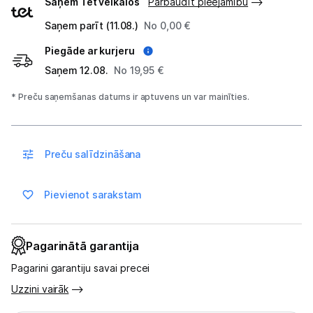
Saņem Tet veikalos
Pārbaudīt pieejamību
veidi
Saņem parīt (11.08.)
No 0,00 €
Blogs
Piegāde ar kurjeru
Saņem 12.08.
No 19,95 €
Piegāde un apmaksa
* Preču saņemšanas datums ir aptuvens un var mainīties.
Tehnikas izvešana
Preču salīdzināšana
Uzņēmumiem
Pievienot sarakstam
Tet pakalpojumi
Kontakti
Pagarinātā garantija
Pagarini garantiju savai precei
Informācija
Uzzini vairāk