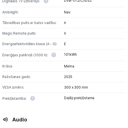
DVB-T/T2/C/S/S2
Digitālais TV uztvērējs:
Ambilight:
Nav
Tālvadības pults ar balss vadību:
Ir
Magic Remote pults:
Ir
Energoefektivitātes klase (A - G):
E
101kWh
Enerģijas patēriņš (1000 h):
Krāsa:
Melna
Ražošanas gads:
2025
VESA izmērs:
300 x 300 mm
Daļēji piekļūstama
Piekļūstamība:
Audio