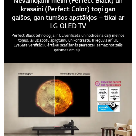
Nevainojami melni (Perfect Black) un
krāsaini (Perfect Color) toņi gan
gaišos, gan tumšos apstākļos – tikai ar
LG OLED TV
Perfect Black tehnoloģija ir UL verificēta un nodrošina dziļi melnos
toņus, lai uzlabotu spilgtumu un kontrastu. Ir ieguvis arī UL
EyeSafe verifikāciju ērtākai skatīšanās pieredzei, samazinot zilās
gaismas emisiju.