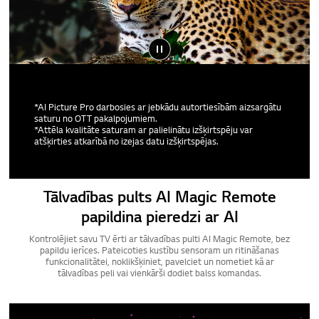
*AI Picture Pro darbosies ar jebkādu autortiesībām aizsargātu
saturu no OTT pakalpojumiem.
*Attēla kvalitāte saturam ar palielinātu izšķirtspēju var
atšķirties atkarībā no izejas datu izšķirtspējas.
Tālvadības pults AI Magic Remote
papildina pieredzi ar AI
Kontrolējiet savu TV ērti ar tālvadības pulti AI Magic Remote, bez
papildu ierīces. Pateicoties kustību sensoram un ritināšanas
funkcionalitātei, noklikšķiniet, pavelciet un nometiet kā ar
tālvadības peli vai vienkārši dodiet balss komandas.