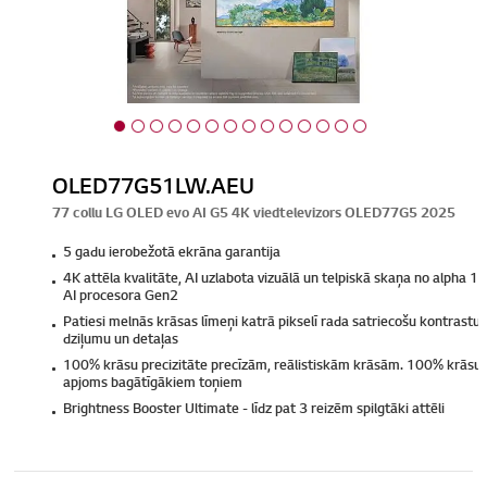
OLED77G51LW.AEU
77 collu LG OLED evo AI G5 4K viedtelevizors OLED77G5 2025
5 gadu ierobežotā ekrāna garantija
4K attēla kvalitāte, AI uzlabota vizuālā un telpiskā skaņa no alpha 1
AI procesora Gen2
Patiesi melnās krāsas līmeņi katrā pikselī rada satriecošu kontrastu,
dziļumu un detaļas
100% krāsu precizitāte precīzām, reālistiskām krāsām. 100% krāsu
apjoms bagātīgākiem toņiem
Brightness Booster Ultimate - līdz pat 3 reizēm spilgtāki attēli