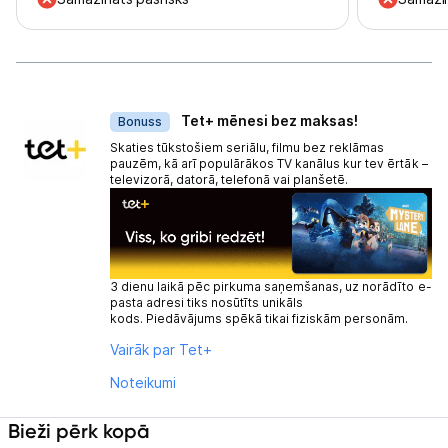
Dāvanas
Tet+ mēnesi bez maksas!
Bonuss
Skaties tūkstošiem seriālu, filmu bez reklāmas
pauzēm, kā arī populārākos TV kanālus kur tev ērtāk –
televizorā, datorā, telefonā vai planšetē.
3 dienu laikā pēc pirkuma saņemšanas, uz norādīto e-
pasta adresi tiks nosūtīts unikāls
kods. Piedāvājums spēkā tikai fiziskām personām.
Vairāk par Tet+
Noteikumi
Bieži pērk kopā