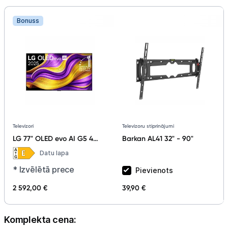
Bonuss
Televizoru stiprinājumi
Televizori
Barkan AL41 32" - 90"
LG 77" OLED evo AI G5 4K
OLED77G51LW
Datu lapa
* Izvēlētā prece
Pievienots
2 592,00 €
39,90 €
Komplekta cena: