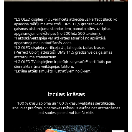
*LG OLED displejs ir UL verificēts attiecībā uz Perfect Black, ko
apliecina mērījums atbilstoši IDMS 11,5 gredzenveida
gaismas atstarojuma standartiem, pamatojoties uz tipisku
apgaismojumu iekštelpās (no 200 līdz 500 luksiem).
*Faktiskā veiktspēja var atšķirties atkarībā no apkārtējā
apgaismojuma un skatīšanās vides.
*LG OLED displeju verificēja UL, lai iegūtu izcilas krāsas
(Perfect Color) atbilstoši IDMS 11.5 gredzenveida gaismas
atstarojuma standartiem.
*LG OLED TV displejiem ir piešķirts eyesafe® sertifikāts par
diennakts ritma veiktspējas faktoru.
*Ekrāna attēls simulēts ilustratīviem nolūkiem.
Izcilas krāsas
100 % krāsu apjoma un 100 % krāsu kvalitātes sertifikācija.
Izbaudiet precīzas, dinamiskas krāsas uz ekrāna bez atstarošanas
pat saules gaismā vai tumšā vidē.