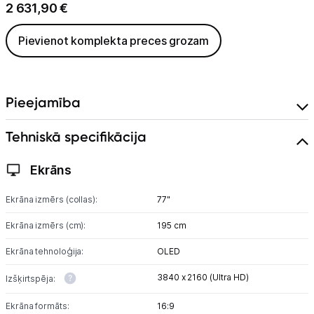
2 631,90
€
Pievienot komplekta preces grozam
Pieejamība
Tehniskā specifikācija
Ekrāns
Ekrāna izmērs (collas):
77"
Ekrāna izmērs (cm):
195 cm
Ekrāna tehnoloģija:
OLED
3840 x 2160 (Ultra HD)
Izšķirtspēja:
Ekrāna formāts:
16:9