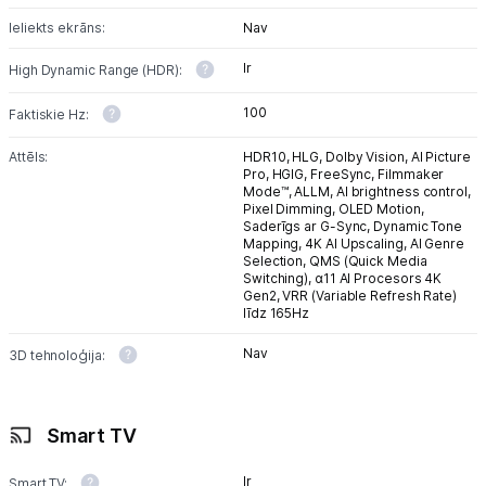
Ieliekts ekrāns:
Nav
Ir
High Dynamic Range (HDR):
100
Faktiskie Hz:
Attēls:
HDR10,
HLG,
Dolby Vision,
AI Picture
Pro,
HGIG,
FreeSync,
Filmmaker
Mode™,
ALLM,
AI brightness control,
Pixel Dimming,
OLED Motion,
Saderīgs ar G-Sync,
Dynamic Tone
Mapping,
4K AI Upscaling,
AI Genre
Selection,
QMS (Quick Media
Switching),
α11 AI Procesors 4K
Gen2,
VRR (Variable Refresh Rate)
līdz 165Hz
Nav
3D tehnoloģija:
Smart TV
Ir
Smart TV: