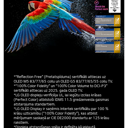
*“Reflection Free” (Pretatspīduma) sertifikāti attiecas uz
OLED M5 83/77/65 collu un OLED G5 83/77/65/55 collu TV.
*“100% Color Fidelity” un “100% Color Volume to DCI-P3”
sertifikāti attiecas uz 2025. gada OLED TV.
*LG OLED displeju verificēja UL, lai iegūtu izcilas krāsas
(Perfect Color) atbilstoši IDMS 11.5 gredzenveida gaismas
atstarojuma standartiem.
*LG OLED Display ir saņēmis Intertek sertifikātu par 100 %
krāsu uzticamību (“100% Color Fidelity”), kas atbilst
mērījumam saskaņā ar CIE DE2000 standartu ar 125 krāsu
rakstiem.
*Displeja atstarošanas spēja ir definēta kā iekļautā