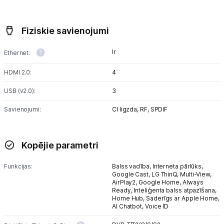
Fiziskie savienojumi
Ir
Ethernet:
HDMI 2.0:
4
USB (v2.0):
3
Savienojumi:
CI ligzda,
RF,
SPDIF
Kopējie parametri
Funkcijas:
Balss vadība,
Interneta pārlūks,
Google Cast,
LG ThinQ,
Multi-View,
AirPlay2,
Google Home,
Always
Ready,
Inteliģenta balss atpazīšana,
Home Hub,
Saderīgs ar Apple Home,
AI Chatbot,
Voice ID