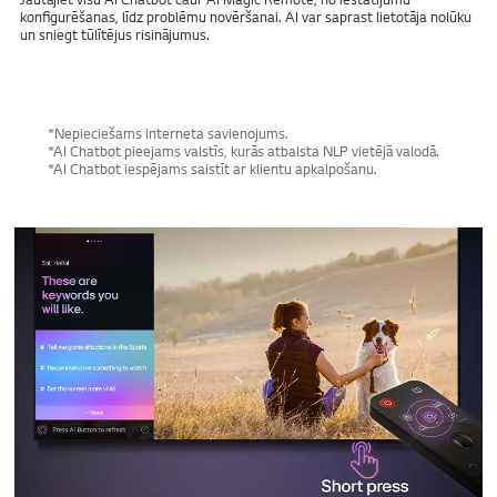
Jautājiet visu AI Chatbot caur AI Magic Remote, no iestatījumu
konfigurēšanas, līdz problēmu novēršanai. AI var saprast lietotāja nolūku
un sniegt tūlītējus risinājumus.
*Nepieciešams interneta savienojums.
*AI Chatbot pieejams valstīs, kurās atbalsta NLP vietējā valodā.
*AI Chatbot iespējams saistīt ar klientu apkalpošanu.