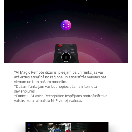
*AI Magic Remote dizains, pieejamība un funkcijas var
atšķirties atkarībā no reģiona un atbalstītās valodas pat
vienam un tam pašam modelim.
*Dažām funkcijām var būt nepieciešams interneta
savienojums.
*Funkciju AI Voice Recognition iespējams nodrošināt tikai
valstīs, kurās atbalsta NLP vietējā valodā.