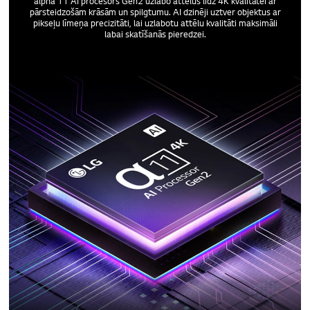
alpha 11 AI procesors Gen2 uzlabo attēlus līdz 4K kvalitātei ar
pārsteidzošām krāsām un spilgtumu. AI dzinēji uztver objektus ar
pikseļu līmeņa precizitāti, lai uzlabotu attēlu kvalitāti maksimāli
labai skatīšanās pieredzei.