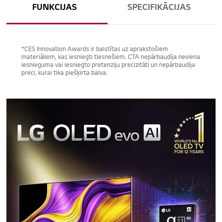
FUNKCIJAS
SPECIFIKĀCIJAS
*CES Innovation Awards ir balstītas uz aprakstošiem
materiāliem, kas iesniegti tiesnešiem. CTA nepārbaudīja neviena
iesnieguma vai iesniegto pretenziju precizitāti un nepārbaudīja
preci, kurai tika piešķirta balva.