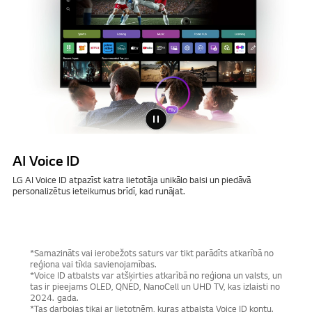
AI Voice ID
LG AI Voice ID atpazīst katra lietotāja unikālo balsi un piedāvā
personalizētus ieteikumus brīdī, kad runājat.
*Samazināts vai ierobežots saturs var tikt parādīts atkarībā no
reģiona vai tīkla savienojamības.
*Voice ID atbalsts var atšķirties atkarībā no reģiona un valsts, un
tas ir pieejams OLED, QNED, NanoCell un UHD TV, kas izlaisti no
2024. gada.
*Tas darbojas tikai ar lietotnēm, kuras atbalsta Voice ID kontu.