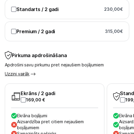
Standarts
/ 2 gadi
230,00
€
Premium
/ 2 gadi
315,00
€
Pirkuma apdrošināšana
Apdrošini savu pirkumu pret nejaušiem bojājumiem
Uzzini vairāk
Ekrāns
/ 2 gadi
Stand
169,00
€
199
Ekrāna bojājumi
Ekrāna 
Aizsardzība pret citiem nejaušiem
Aizsard
bojājumiem
bojāju
Samazināts pašrisks
Samazin