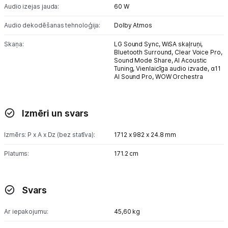
Audio izejas jauda:
60 W
Audio dekodēšanas tehnoloģija:
Dolby Atmos
Skaņa:
LG Sound Sync,
WiSA skaļruņi,
Bluetooth Surround,
Clear Voice Pro,
Sound Mode Share,
AI Acoustic
Tuning,
Vienlaicīga audio izvade,
α11
AI Sound Pro,
WOW Orchestra
Izmēri un svars
Izmērs: P x A x Dz (bez statīva):
1712 x 982 x 24.8 mm
Platums:
171.2 cm
Svars
Ar iepakojumu:
45,60 kg