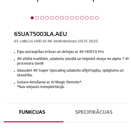
65UA75003LA.AEU
65 collu LG UHD AI 4K viedtelevizors UA75 2025
Elpu aizraujošas krāsas un detaļas ar 4K HDR10 Pro
4K attēla kvalitāte, uzlabota vizuālā un telpiskā skaņa no alpha 7 4K
procesora Gen8
Izbaudiet 4K Super Upscaling uzlabotu izšķirtspēju, spilgtumu un
skaidrību
Gatavs lietošanai ar AI Magic Remote*.
*Nav iekļauts komplektācijā.
FUNKCIJAS
SPECIFIKĀCIJAS