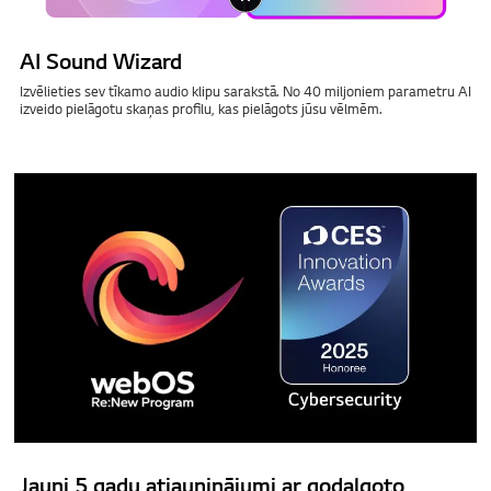
AI Sound Wizard
Izvēlieties sev tīkamo audio klipu sarakstā. No 40 miljoniem parametru AI
izveido pielāgotu skaņas profilu, kas pielāgots jūsu vēlmēm.
Jauni 5 gadu atjauninājumi ar godalgoto