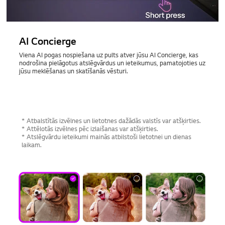
AI Concierge
Viena AI pogas nospiešana uz pults atver jūsu AI Concierge, kas
nodrošina pielāgotus atslēgvārdus un ieteikumus, pamatojoties uz
jūsu meklēšanas un skatīšanās vēsturi.
* Atbalstītās izvēlnes un lietotnes dažādās valstīs var atšķirties.
* Attēlotās izvēlnes pēc izlaišanas var atšķirties.
* Atslēgvārdu ieteikumi mainās atbilstoši lietotnei un dienas
laikam.