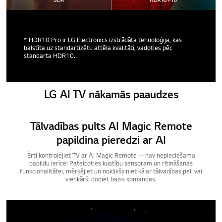
* HDR10 Pro ir LG Electronics izstrādāta tehnoloģija, kas
balstīta uz standartizētu attēla kvalitāti, vadoties pēc
standarta HDR10.
LG AI TV nākamās paaudzes
Tālvadības pults AI Magic Remote
papildina pieredzi ar AI
Ērti kontrolējiet TV ar AI Magic Remote — nav nepieciešama
papildu ierīce! Pateicoties kustību sensoram un ritināšanas
funkcionalitātei, mērķējiet un noklikšķiniet kā ar tālvadības peli vai
vienkārši dodiet balss komandas.