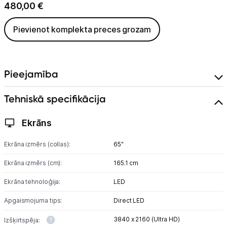
480,00
€
Pievienot komplekta preces grozam
Pieejamība
Tehniskā specifikācija
Ekrāns
Ekrāna izmērs (collas):
65"
Ekrāna izmērs (cm):
165.1 cm
Ekrāna tehnoloģija:
LED
Apgaismojuma tips:
Direct LED
3840 x 2160 (Ultra HD)
Izšķirtspēja: