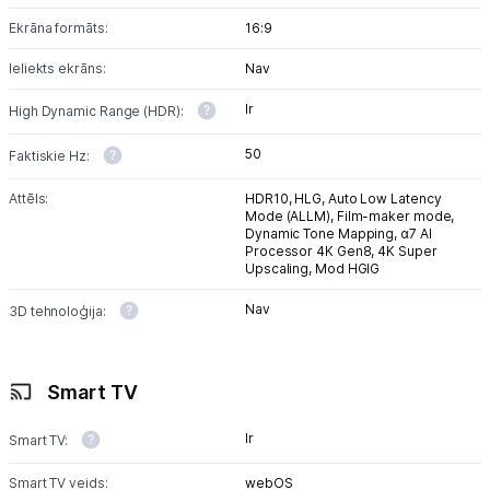
Ekrāna formāts:
16:9
Ieliekts ekrāns:
Nav
Ir
High Dynamic Range (HDR):
50
Faktiskie Hz:
Attēls:
HDR10,
HLG,
Auto Low Latency
Mode (ALLM),
Film-maker mode,
Dynamic Tone Mapping,
α7 AI
Processor 4K Gen8,
4K Super
Upscaling,
Mod HGIG
Nav
3D tehnoloģija:
Smart TV
Ir
Smart TV:
Smart TV veids:
webOS