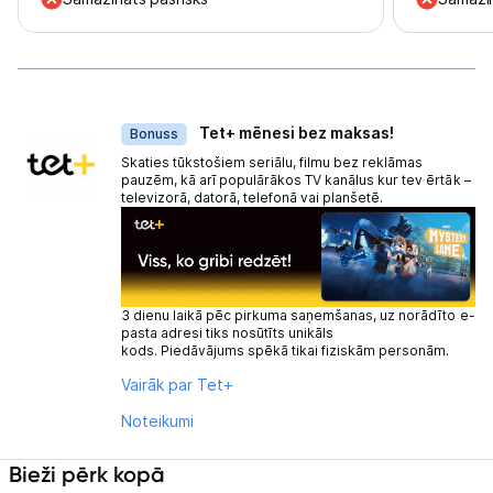
Dāvanas
Tet+ mēnesi bez maksas!
Bonuss
Skaties tūkstošiem seriālu, filmu bez reklāmas
pauzēm, kā arī populārākos TV kanālus kur tev ērtāk –
televizorā, datorā, telefonā vai planšetē.
3 dienu laikā pēc pirkuma saņemšanas, uz norādīto e-
pasta adresi tiks nosūtīts unikāls
kods. Piedāvājums spēkā tikai fiziskām personām.
Vairāk par Tet+
Noteikumi
Bieži pērk kopā