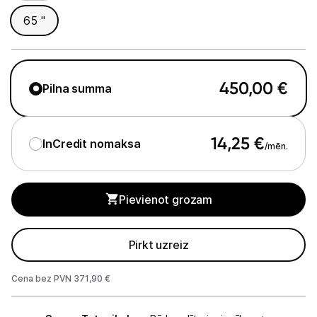
65 "
Studijas skaņas aprīkojums
Datortehnika
450,00
€
Pilna summa
Telefoni, planšetdatori
Viedierīces
14,25
€
InCredit nomaksa
/mēn.
Sadzīves tehnika
Skaistumkopšana
Pievienot grozam
Sports un atpūta
Pirkt uzreiz
Ražotāju atjaunota tehnika
Cena bez PVN 371,90 €
Piegādes
Vēlmju saraksts