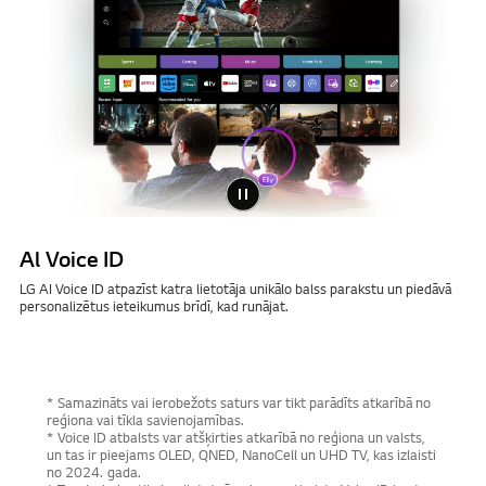
Al Voice ID
LG AI Voice ID atpazīst katra lietotāja unikālo balss parakstu un piedāvā
personalizētus ieteikumus brīdī, kad runājat.
* Samazināts vai ierobežots saturs var tikt parādīts atkarībā no
reģiona vai tīkla savienojamības.
* Voice ID atbalsts var atšķirties atkarībā no reģiona un valsts,
un tas ir pieejams OLED, QNED, NanoCell un UHD TV, kas izlaisti
no 2024. gada.