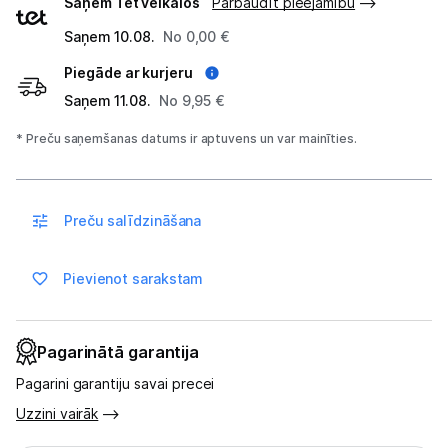
Saņem Tet veikalos
Pārbaudīt pieejamību
veidi
Saņem 10.08.
No 0,00 €
Blogs
Piegāde ar kurjeru
Saņem 11.08.
No 9,95 €
Piegāde un apmaksa
* Preču saņemšanas datums ir aptuvens un var mainīties.
Tehnikas izvešana
Preču salīdzināšana
Uzņēmumiem
Pievienot sarakstam
Tet pakalpojumi
Kontakti
Pagarinātā garantija
Pagarini garantiju savai precei
Informācija
Uzzini vairāk