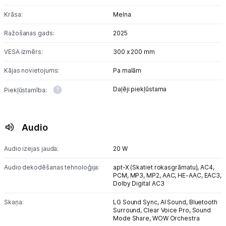
Krāsa:
Melna
Ražošanas gads:
2025
VESA izmērs:
300 x 200 mm
Kājas novietojums:
Pa malām
Daļēji piekļūstama
Piekļūstamība:
Audio
Audio izejas jauda:
20 W
Audio dekodēšanas tehnoloģija:
apt-X (Skatiet rokasgrāmatu),
AC4,
PCM,
MP3,
MP2,
AAC,
HE-AAC,
EAC3,
Dolby Digital AC3
Skaņa:
LG Sound Sync,
AI Sound,
Bluetooth
Surround,
Clear Voice Pro,
Sound
Mode Share,
WOW Orchestra