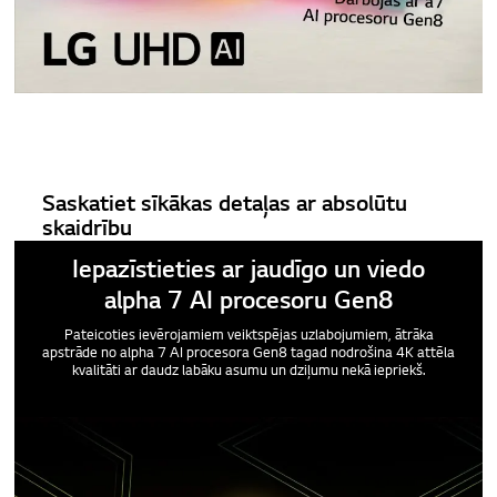
Saskatiet sīkākas detaļas ar absolūtu
skaidrību
Iepazīstieties ar jaudīgo un viedo
alpha 7 AI procesoru Gen8
Pateicoties ievērojamiem veiktspējas uzlabojumiem, ātrāka
apstrāde no alpha 7 AI procesora Gen8 tagad nodrošina 4K attēla
kvalitāti ar daudz labāku asumu un dziļumu nekā iepriekš.