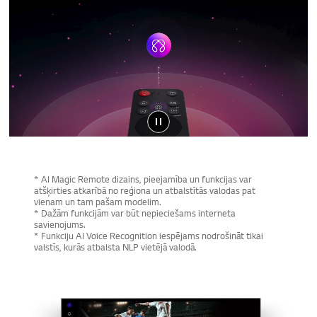
* AI Magic Remote dizains, pieejamība un funkcijas var
atšķirties atkarībā no reģiona un atbalstītās valodas pat
vienam un tam pašam modelim.
* Dažām funkcijām var būt nepieciešams interneta
savienojums.
* Funkciju AI Voice Recognition iespējams nodrošināt tikai
valstīs, kurās atbalsta NLP vietējā valodā.