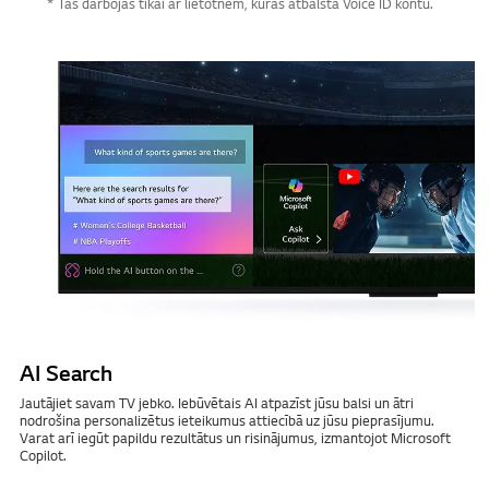
* Tas darbojas tikai ar lietotnēm, kuras atbalsta Voice ID kontu.
AI Search
Jautājiet savam TV jebko. Iebūvētais AI atpazīst jūsu balsi un ātri
nodrošina personalizētus ieteikumus attiecībā uz jūsu pieprasījumu.
Varat arī iegūt papildu rezultātus un risinājumus, izmantojot Microsoft
Copilot.