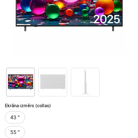
Televizori
Televizoru stiprinājumi
TV rāmji
Kabeļi un vadi
Antenas
Pārsprieguma aizsargi
TV statīvi
Tet Virszemes televīzija
Ekrāna izmērs (collas)
TV iekārtas
Ekrāna izmērs (collas)
43 "
Spēļu konsoles
55 "
Audio