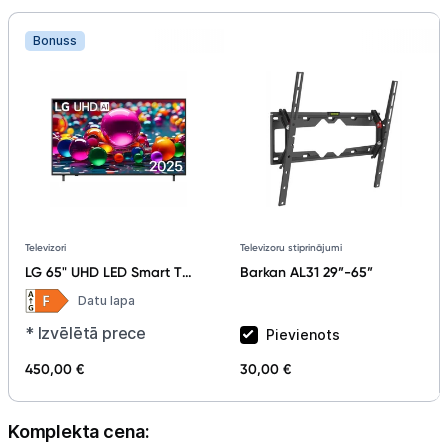
Bonuss
Televizoru stiprinājumi
Televizori
Barkan AL31 29”-65”
LG 65" UHD LED Smart TV
65UA75003LA
Datu lapa
* Izvēlētā prece
Pievienots
450,00 €
30,00 €
Komplekta cena: