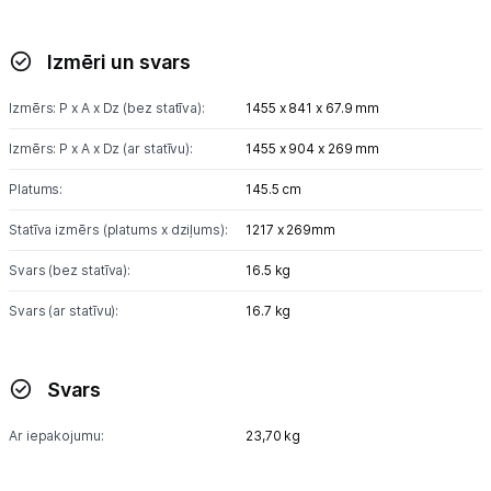
Izmēri un svars
Izmērs: P x A x Dz (bez statīva):
1455 x 841 x 67.9 mm
Izmērs: P x A x Dz (ar statīvu):
1455 x 904 x 269 mm
Platums:
145.5 cm
Statīva izmērs (platums x dziļums):
1217 x 269mm
Svars (bez statīva):
16.5 kg
Svars (ar statīvu):
16.7 kg
Svars
Ar iepakojumu:
23,70 kg