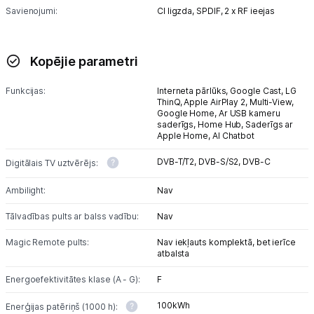
Savienojumi:
CI ligzda,
SPDIF,
2 x RF ieejas
Kopējie parametri
Funkcijas:
Interneta pārlūks,
Google Cast,
LG
ThinQ,
Apple AirPlay 2,
Multi-View,
Google Home,
Ar USB kameru
saderīgs,
Home Hub,
Saderīgs ar
Apple Home,
AI Chatbot
DVB-T/T2,
DVB-S/S2,
DVB-C
Digitālais TV uztvērējs:
Ambilight:
Nav
Tālvadības pults ar balss vadību:
Nav
Magic Remote pults:
Nav iekļauts komplektā, bet ierīce
atbalsta
Energoefektivitātes klase (A - G):
F
100kWh
Enerģijas patēriņš (1000 h):