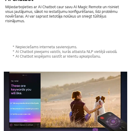
Mijiedarbojieties ar AI Chatbot caur savu AI Magic Remote un risiniet
visus jautājumus, sākot no iestatījumu konfigurēšanas, līdz problēmu
novēršanai. AI var saprast lietotāja nolūkus un sniegt tūlītējus
risinājumus.
* Nepieciešams interneta savienojums.
* AI Chatbot pieejams valstīs, kurās atbalsta NLP vietējā valodā.
* AI Chatbot iespējams saistīt ar klientu apkalpošanu.