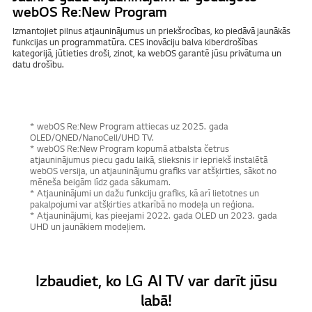
webOS Re:New Program
Izmantojiet pilnus atjauninājumus un priekšrocības, ko piedāvā jaunākās
funkcijas un programmatūra. CES inovāciju balva kiberdrošības
kategorijā, jūtieties droši, zinot, ka webOS garantē jūsu privātuma un
datu drošību.
* webOS Re:New Program attiecas uz 2025. gada
OLED/QNED/NanoCell/UHD TV.
* webOS Re:New Program kopumā atbalsta četrus
atjauninājumus piecu gadu laikā, slieksnis ir iepriekš instalētā
webOS versija, un atjauninājumu grafiks var atšķirties, sākot no
mēneša beigām līdz gada sākumam.
* Atjauninājumi un dažu funkciju grafiks, kā arī lietotnes un
pakalpojumi var atšķirties atkarībā no modeļa un reģiona.
* Atjauninājumi, kas pieejami 2022. gada OLED un 2023. gada
UHD un jaunākiem modeļiem.
Izbaudiet, ko LG AI TV var darīt jūsu
labā!