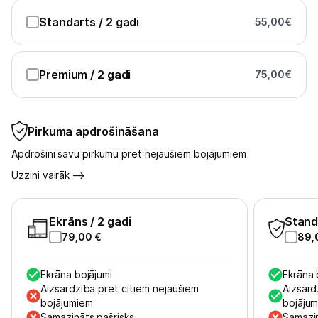
Standarts
/ 2 gadi
55,00
€
Premium
/ 2 gadi
75,00
€
Pirkuma apdrošināšana
Apdrošini savu pirkumu pret nejaušiem bojājumiem
Uzzini vairāk
Ekrāns
/ 2 gadi
Stand
79,00
€
89,
Ekrāna bojājumi
Ekrāna 
Aizsardzība pret citiem nejaušiem
Aizsard
bojājumiem
bojāju
Samazināts pašrisks
Samazin