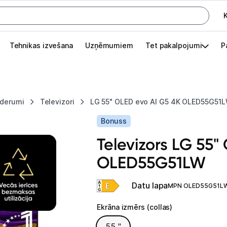
K
G
Tehnikas izvešana
Uzņēmumiem
Tet pakalpojumi
P
Pieslēgties
Pasūtījuma statuss
ederumi
Televizori
LG 55" OLED evo AI G5 4K OLED55G51
Akcijas
Bonuss
Outlet
Televizors LG 55"
apā.
OLED55G51LW
Izvēlies kāroto ierīci izdevīgāk!
TV un audio
Datu lapa
MPN OLED55G51L
Televizori un piederumi
Ekrāna izmērs (collas)
Ekrāna izmērs (collas)
55 "