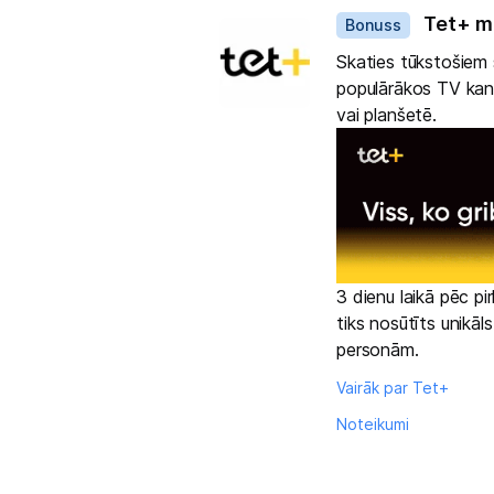
Tet+ m
Bonuss
Skaties tūkstošiem s
populārākos TV kanā
vai planšetē.
3 dienu laikā pēc p
tiks nosūtīts unikāl
personām.
Vairāk par Tet+
Noteikumi