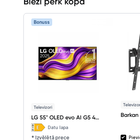
Bieži pērk kopā
Bonuss
Televizo
Televizori
Barkan
LG 55" OLED evo AI G5 4K
OLED55G51LW
Datu lapa
* Izvēlētā prece
Piev