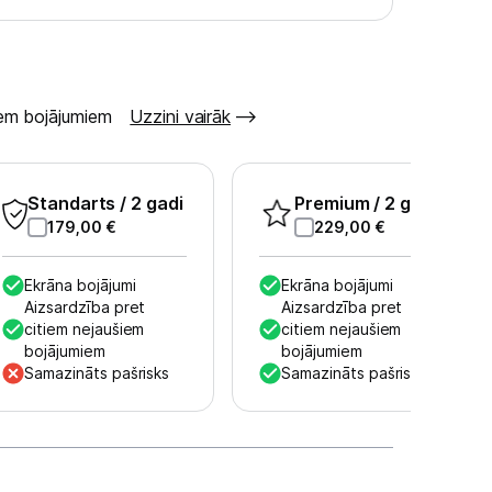
šiem bojājumiem
Uzzini vairāk
Standarts
/ 2 gadi
Premium
/ 2 gadi
179,00
€
229,00
€
Ekrāna bojājumi
Ekrāna bojājumi
Aizsardzība pret
Aizsardzība pret
citiem nejaušiem
citiem nejaušiem
bojājumiem
bojājumiem
Samazināts pašrisks
Samazināts pašrisks