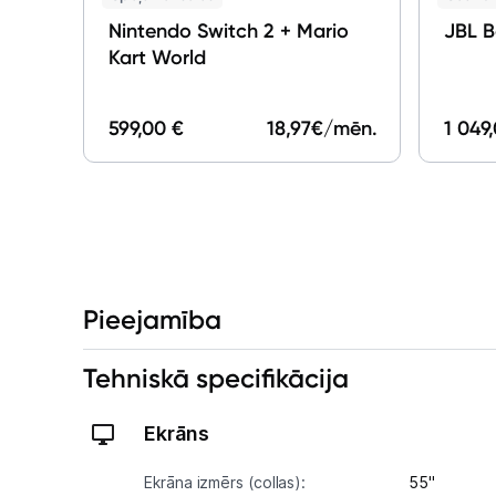
Nintendo Switch 2 + Mario
JBL B
Kart World
599,00 €
18,97
€/mēn.
1 049
Pieejamība
Tehniskā specifikācija
Ekrāns
Ekrāna izmērs (collas):
55"