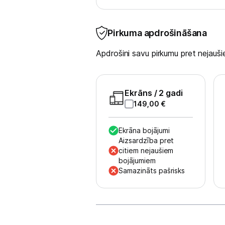
Blogs
Pirkuma apdrošināšana
Apdrošini savu pirkumu pret nejau
Piegāde un apmaksa
Tehnikas izvešana
Ekrāns
/ 2 gadi
149,00
€
Uzņēmumiem
Ekrāna bojājumi
Aizsardzība pret
Tet pakalpojumi
citiem nejaušiem
bojājumiem
Samazināts pašrisks
Kontakti
Informācija
Dāvanas