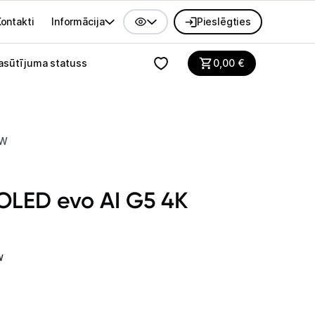
ontakti
Informācija
Pieslēgties
alvenes izvēlne
asūtījuma statuss
0,00
€
LW
 OLED evo AI G5 4K
W