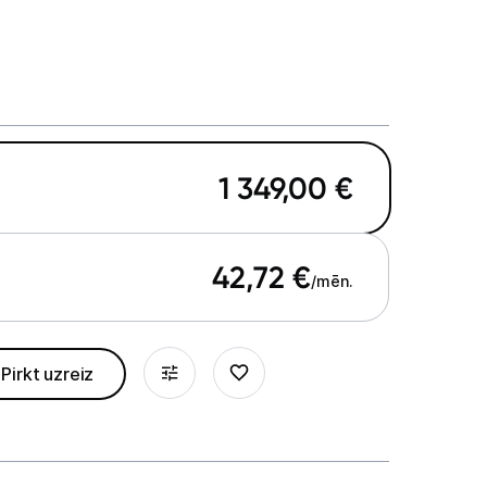
1 349,00
€
42,72
€
/mēn.
Pirkt uzreiz