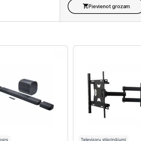
Pievienot grozam
€
bars
Televizoru stiprinājumi