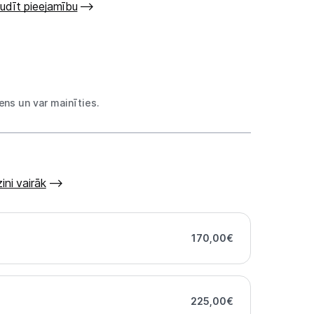
udīt pieejamību
ns un var mainīties.
ini vairāk
170,00
€
225,00
€