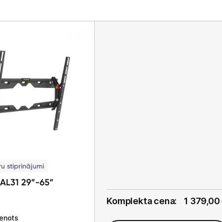
ru stiprinājumi
 AL31 29”-65”
Komplekta cena:
1 379,00
ienots