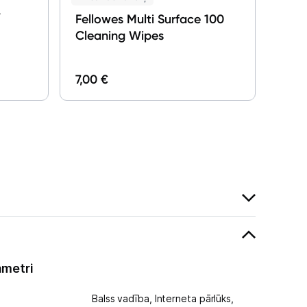
/
Fellowes Multi Surface 100
Cleaning Wipes
7,00 €
649,
ametri
Balss vadība,
Interneta pārlūks,