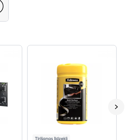
Gam
Spēļu
Sony
Edit
Tīrīšanas līdzekļi