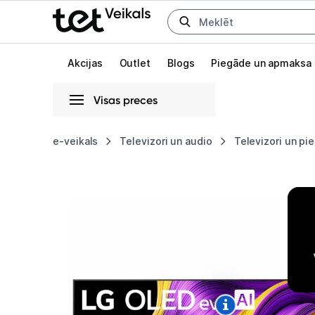
Uz kategorijam
Uz galveno saturu
Akcijas
Outlet
Blogs
Piegāde un apmaksa
Visas preces
Gaišā
Tumšā
Sistēmas
e-veikals
Televizori un audio
Televizori un pi
Televizors
Animācijas
LG
Globāls iestatījums animāciju aktivizēšanai vai deaktivizēšanai visā l
55"
OLED
evo
AI
G5