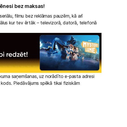
ēnesi bez maksas!
eriālu, filmu bez reklāmas pauzēm, kā arī
lus kur tev ērtāk – televizorā, datorā, telefonā
irkuma saņemšanas, uz norādīto e-pasta adresi
s kods. Piedāvājums spēkā tikai fiziskām