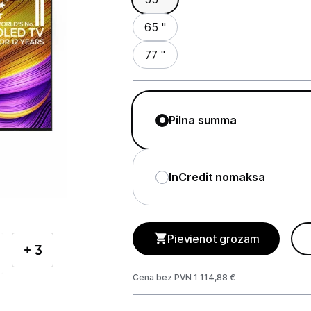
Televizori
65 "
Televizoru stiprinājumi
77 "
TV rāmji
Kabeļi un vadi
Pilna summa
Antenas
Pārsprieguma aizsargi
InCredit nomaksa
TV statīvi
Tet Virszemes televīzija
Pievienot grozam
TV iekārtas
+ 3
Spēļu konsoles
Cena bez PVN 1 114,88 €
Audio