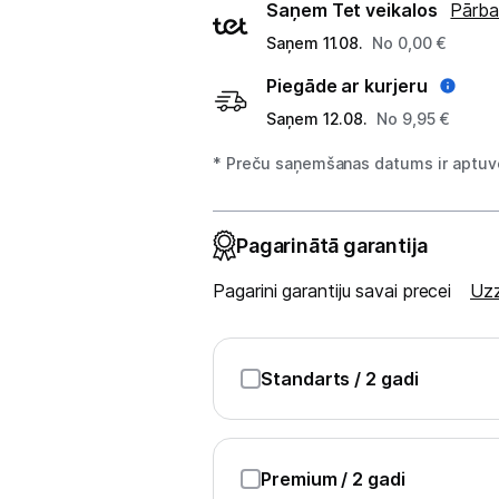
Piegādes
Saņem Tet veikalos
Pārba
veidi
Studijas skaņas aprīkojums
Saņem 11.08.
No 0,00 €
Piegāde ar kurjeru
Datortehnika
Saņem 12.08.
No 9,95 €
Telefoni, planšetdatori
* Preču saņemšanas datums ir aptuve
Viedierīces
Pagarinātā garantija
Sadzīves tehnika
Pagarini garantiju savai precei
Uzz
Skaistumkopšana
Sports un atpūta
Standarts
/ 2 gadi
Ražotāju atjaunota tehnika
Premium
/ 2 gadi
Vēlmju saraksts