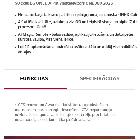
50 collu LG QNED AI 4K viedtelevizors QNED80 2025
Neticami bagāta krāsu palete no pilnīgi jaunā, dinamiskā QNED Colo
4K attēla kvalitāte, uzlabota vizuālā un telpiskā skaņa no alpha 7 4K
procesora Gen8
AI Magic Remote - balss vadība, aplikāciju lietošana un datorpeles
kursora vadība, viss vienā ierīcē.
Lokālā aptumšošana nodrošina asāko attēlu un atklāj vissmalkākās
detaļas
FUNKCIJAS
SPECIFIKĀCIJAS
* CES Innovation Awards ir balstītas uz aprakstošiem
materiāliem, kas iesniegti tiesnešiem. CTA nepārbaudīja
neviena iesnieguma vai iesniegto pretenziju precizitāti un
nepārbaudīja preci, kurai tika piešķirta balva.