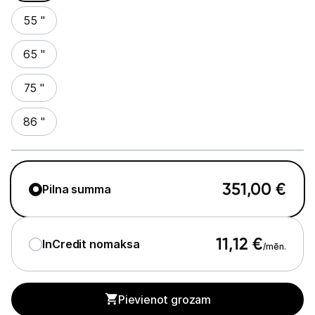
55 "
Studijas skaņas aprīkojums
65 "
Datortehnika
75 "
Telefoni, planšetdatori
86 "
Viedierīces
Sadzīves tehnika
351,00
€
Pilna summa
Skaistumkopšana
Sports un atpūta
11,12
€
InCredit nomaksa
/mēn.
Ražotāju atjaunota tehnika
Pievienot grozam
Vēlmju saraksts