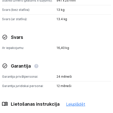
Statīva izmērs (platums x dziļums):
941 x 257mm
Svars (bez statīva):
13 kg
Svars (ar statīvu):
13.4 kg
Svars
Ar iepakojumu:
16,40 kg
Garantija
Garantija privātpersonai:
24 mēneši
Garantija juridiskai personai:
12 mēneši
Lietošanas instrukcija
Lejuplādēt