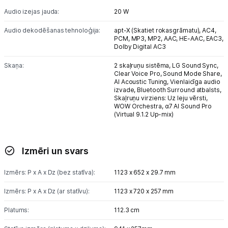
Audio izejas jauda:
20 W
Audio dekodēšanas tehnoloģija:
apt-X (Skatiet rokasgrāmatu),
AC4,
PCM,
MP3,
MP2,
AAC,
HE-AAC,
EAC3,
Dolby Digital AC3
Skaņa:
2 skaļruņu sistēma,
LG Sound Sync,
Clear Voice Pro,
Sound Mode Share,
AI Acoustic Tuning,
Vienlaicīga audio
izvade,
Bluetooth Surround atbalsts,
Skaļruņu virziens: Uz leju vērsti,
WOW Orchestra,
α7 AI Sound Pro
(Virtual 9.1.2 Up-mix)
Izmēri un svars
Izmērs: P x A x Dz (bez statīva):
1123 x 652 x 29.7 mm
Izmērs: P x A x Dz (ar statīvu):
1123 x 720 x 257 mm
Platums:
112.3 cm