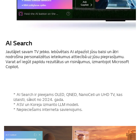
AI Search
Jautājiet savam TV jebko. Iebūvētais AI atpazīst jūsu balsi un ātri
nodrošina personalizētus ieteikumus attiecībā uz jūsu pieprasījumu.
Varat arī iegūt papildu rezultātus un risinājumus, izmantojot Microsoft
Copilot.
* AI Search ir pieejams OLED, QNED, NanoCell un UHD TV, kas
izlaisti, sākot no 2024. gada.
* ASV un Koreja izmanto LLM modeli.
* Nepieciešams interneta savienojums.