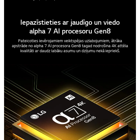
Iepazīstieties ar jaudīgo un viedo
alpha 7 AI procesoru Gen8
Pateicoties ievērojamiem veiktspējas uzlabojumiem, ātrāka
apstrāde no alpha 7 AI procesora Gen8 tagad nodrošina 4K attēla
kvalitāti ar daudz labāku asumu un dziļumu nekā iepriekš.