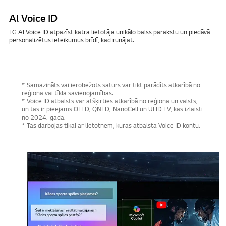
Al Voice ID
LG AI Voice ID atpazīst katra lietotāja unikālo balss parakstu un piedāvā
personalizētus ieteikumus brīdī, kad runājat.
* Samazināts vai ierobežots saturs var tikt parādīts atkarībā no
reģiona vai tīkla savienojamības.
* Voice ID atbalsts var atšķirties atkarībā no reģiona un valsts,
un tas ir pieejams OLED, QNED, NanoCell un UHD TV, kas izlaisti
no 2024. gada.
* Tas darbojas tikai ar lietotnēm, kuras atbalsta Voice ID kontu.