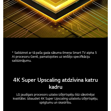
* Salīdzinot ar tā paša gada sākuma līmeņa Smart TV alpha 5
AI procesoru Gen6, pamatojoties uz iekšējo specifikāciju
salīdzinājumu.
4K Super Upscaling atdzīvina katru
kadru
LG jaudīgais procesors uzlabo izšķirtspēju līdz sākotnējai
kvalitātei. Izbaudiet 4K Super Upscaling uzlabotu izšķirtspēju,
spilgtumu un skaidrību.