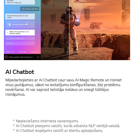
AI Chatbot
Mijiedarbojieties ar AI Chatbot caur savu AI Magic Remote un risiniet
visus jautājumus, sākot no iestatījumu konfigurēšanas, līdz problēmu
novēršanai. AI var saprast lietotāja nolūkus un sniegt tūlītējus
risinājumus.
* Nepieciešams interneta savienojums.
* AI Chatbot pieejams valstīs, kurās atbalsta NLP vietējā valodā.
* AI Chatbot iespējams saistīt ar klientu apkalpošanu.