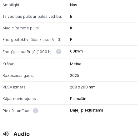
Ambilight:
Nav
Tālvadības pults ar balss vadību:
Ir
Magic Remote pults:
Ir
Energoefektivitātes klase (A - G):
F
60kWh
Enerģijas patēriņš (1000 h):
Krāsa:
Melna
Ražošanas gads:
2025
VESA izmērs:
200 x 200 mm
Kājas novietojums:
Pa malām
Daļēji piekļūstama
Piekļūstamība:
Audio