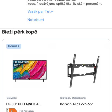
kods. Piedāvājums spēkā tikai fiziskām personām.
Vairāk par Tet+
Noteikumi
Bieži pērk kopā
Bonuss
Televizoru stiprinājumi
Televizori
Barkan AL31 29”-65”
LG 50" UHD QNED AI
Smart TV 50QNED80A3A
Datu lapa