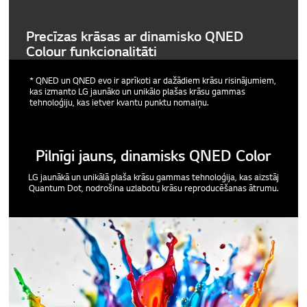
Precīzas krāsas ar dinamisko QNED
Colour funkcionalitāti
* QNED un QNED evo ir aprīkoti ar dažādiem krāsu risinājumiem,
kas izmanto LG jaunāko un unikālo plašas krāsu gammas
tehnoloģiju, kas ietver kvantu punktu nomaiņu.
Pilnīgi jauns, dinamisks QNED Color
LG jaunākā un unikālā plaša krāsu gammas tehnoloģija, kas aizstāj
Quantum Dot, nodrošina uzlabotu krāsu reproducēšanas ātrumu.