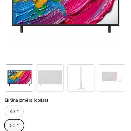
Televizori
Televizoru stiprinājumi
TV rāmji
Kabeļi un vadi
Antenas
Pārsprieguma aizsargi
TV statīvi
Tet Virszemes televīzija
Ekrāna izmērs (collas)
TV iekārtas
Ekrāna izmērs (collas)
43 "
Spēļu konsoles
50 "
Audio