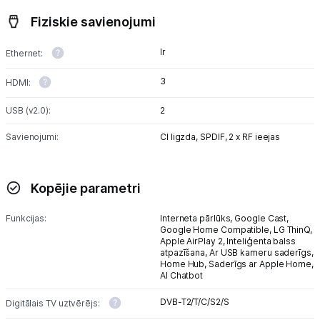
Fiziskie savienojumi
Ir
Ethernet:
3
HDMI:
USB (v2.0):
2
Savienojumi:
CI ligzda,
SPDIF,
2 x RF ieejas
Kopējie parametri
Funkcijas:
Interneta pārlūks,
Google Cast,
Google Home Compatible,
LG ThinQ,
Apple AirPlay 2,
Inteliģenta balss
atpazīšana,
Ar USB kameru saderīgs,
Home Hub,
Saderīgs ar Apple Home,
AI Chatbot
DVB-T2/T/C/S2/S
Digitālais TV uztvērējs: