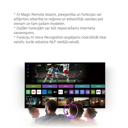
* AI Magic Remote dizains, pieejamība un funkcijas var
atšķirties atkarībā no reģiona un atbalstītās valodas pat
vienam un tam pašam modelim.
* Dažām funkcijām var būt nepieciešams interneta
savienojums.
* Funkciju AI Voice Recognition iespējams nodrošināt tikai
valstīs, kurās atbalsta NLP vietējā valodā.