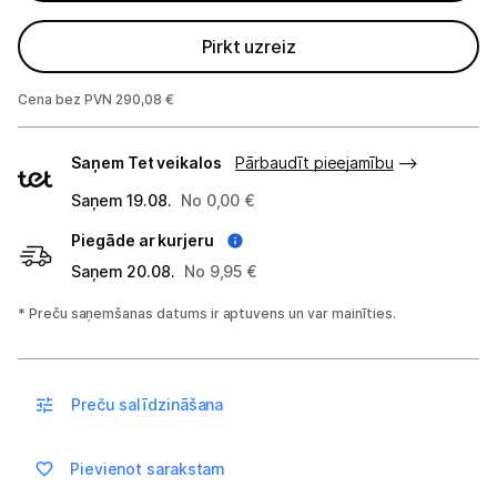
Pirkt uzreiz
Blogs
Cena bez PVN 290,08 €
Piegāde un apmaksa
Piegādes
Saņem Tet veikalos
Pārbaudīt pieejamību
veidi
Tehnikas izvešana
Saņem 19.08.
No 0,00 €
Piegāde ar kurjeru
Uzņēmumiem
Saņem 20.08.
No 9,95 €
* Preču saņemšanas datums ir aptuvens un var mainīties.
Tet pakalpojumi
Kontakti
Preču salīdzināšana
Informācija
Pievienot sarakstam