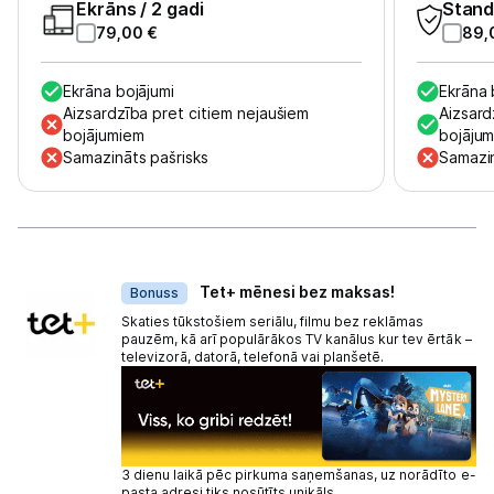
Ekrāns
/ 2 gadi
Stand
79,00
€
89,
Ekrāna bojājumi
Ekrāna 
Aizsardzība pret citiem nejaušiem
Aizsard
bojājumiem
bojāju
Samazināts pašrisks
Samazin
Dāvanas
Tet+ mēnesi bez maksas!
Bonuss
Skaties tūkstošiem seriālu, filmu bez reklāmas
pauzēm, kā arī populārākos TV kanālus kur tev ērtāk –
televizorā, datorā, telefonā vai planšetē.
3 dienu laikā pēc pirkuma saņemšanas, uz norādīto e-
pasta adresi tiks nosūtīts unikāls