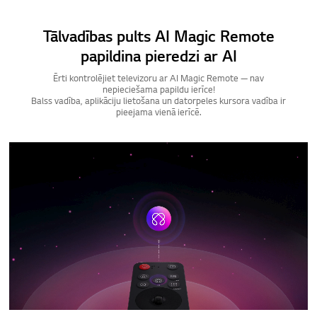
Tālvadības pults AI Magic Remote
papildina pieredzi ar AI
Ērti kontrolējiet televizoru ar AI Magic Remote — nav
nepieciešama papildu ierīce!
Balss vadība, aplikāciju lietošana un datorpeles kursora vadība ir
pieejama vienā ierīcē.