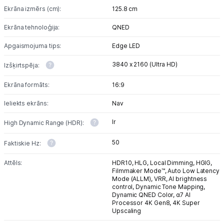
Ekrāna izmērs (cm):
125.8 cm
Ekrāna tehnoloģija:
QNED
Apgaismojuma tips:
Edge LED
3840 x 2160 (Ultra HD)
Izšķirtspēja:
Ekrāna formāts:
16:9
Ieliekts ekrāns:
Nav
Ir
High Dynamic Range (HDR):
50
Faktiskie Hz:
Attēls:
HDR10,
HLG,
Local Dimming,
HGIG,
Filmmaker Mode™,
Auto Low Latency
Mode (ALLM),
VRR,
AI brightness
control,
Dynamic Tone Mapping,
Dynamic QNED Color,
α7 AI
Processor 4K Gen8,
4K Super
Upscaling