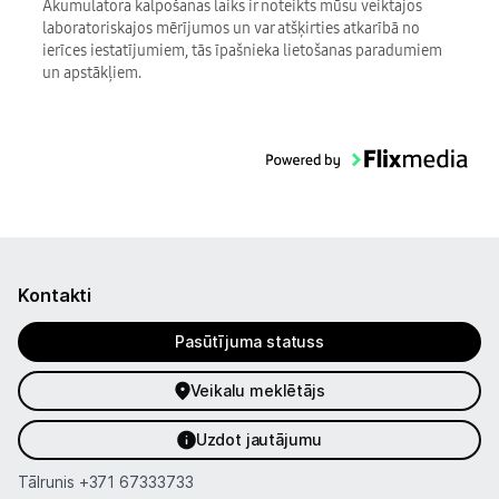
Akumulatora kalpošanas laiks ir noteikts mūsu veiktajos
laboratoriskajos mērījumos un var atšķirties atkarībā no
ierīces iestatījumiem, tās īpašnieka lietošanas paradumiem
un apstākļiem.
Kontakti
Pasūtījuma statuss
Veikalu meklētājs
Uzdot jautājumu
Tālrunis
+371 67333733