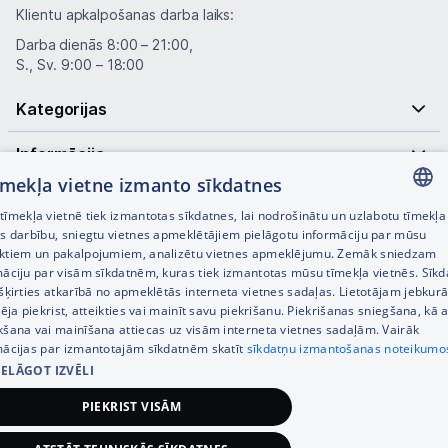
Klientu apkalpošanas darba laiks:
Darba dienās 8:00 – 21:00,
S., Sv. 9:00 – 18:00
Kategorijas
Informācija
tīmekļa vietne izmanto sīkdatnes
Noderīgas saites
īmekļa vietnē tiek izmantotas sīkdatnes, lai nodrošinātu un uzlabotu tīmekļa
LATVIAN
es darbību, sniegtu vietnes apmeklētājiem pielāgotu informāciju par mūsu
ktiem un pakalpojumiem, analizētu vietnes apmeklējumu. Zemāk sniedzam
RUSSIAN
māciju par visām sīkdatnēm, kuras tiek izmantotas mūsu tīmekļa vietnēs. Sīk
šķirties atkarībā no apmeklētās interneta vietnes sadaļas. Lietotājam jebkurā
ENGLISH
pēja piekrist, atteikties vai mainīt savu piekrišanu. Piekrišanas sniegšana, kā a
kšana vai mainīšana attiecas uz visām interneta vietnes sadaļām. Vairāk
mācijas par izmantotajām sīkdatnēm skatīt
sīkdatņu izmantošanas noteikumo
IELĀGOT IZVĒLI
© SIA Tet 2026 -
Visas cenas norādītas EUR ar PVN 21%
PIEKRIST VISĀM
Interneta veikala izstrāde —