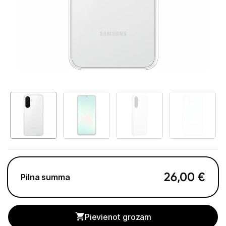
Telefoni, planšetdatori
Telefoni un aksesuāri
Mobilie telefoni un viedtālruņi
Telefona vāciņi un maciņi
Aizsargstikli
Atmiņas kartes
Akumulatori (Power bank)
Auto telefona turētāji
26,00
€
Pilna summa
Lādētāji, kabeļi un adapteri
Brīvroku austiņas
Pievienot grozam