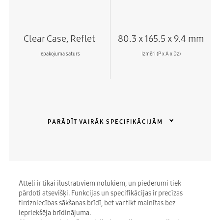
Clear Case, Reflet
80.3 x 165.5 x 9.4 mm
Iepakojuma saturs
Izmēri (P x A x Dz)
PARĀDĪT VAIRĀK SPECIFIKĀCIJĀM
Attēli ir tikai ilustratīviem nolūkiem, un piederumi tiek
pārdoti atsevišķi. Funkcijas un specifikācijas ir precīzas
tirdzniecības sākšanas brīdī, bet var tikt mainītas bez
iepriekšēja brīdinājuma.