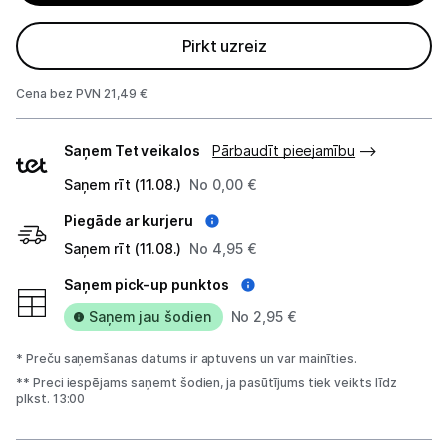
Planšetdatori un aksesuāri
Pirkt uzreiz
Piederumi
Stacionārie un bezvadu telefoni
Cena bez PVN 21,49 €
Piegādes
Viedierīces
Saņem Tet veikalos
Pārbaudīt pieejamību
veidi
Sadzīves tehnika
Saņem rīt (11.08.)
No 0,00 €
Piegāde ar kurjeru
Skaistumkopšana
Saņem rīt (11.08.)
No 4,95 €
Sports un atpūta
Saņem pick-up punktos
Saņem jau šodien
No 2,95 €
Ražotāju atjaunota tehnika
* Preču saņemšanas datums ir aptuvens un var mainīties.
** Preci iespējams saņemt šodien, ja pasūtījums tiek veikts līdz
plkst. 13:00
Vēlmju saraksts