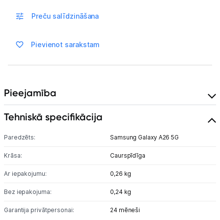
Blogs
Preču salīdzināšana
Piegāde un apmaksa
Pievienot sarakstam
Tehnikas izvešana
Uzņēmumiem
Pieejamība
Tehniskā specifikācija
Tet pakalpojumi
Paredzēts:
Samsung Galaxy A26 5G
Kontakti
Krāsa:
Caurspīdīga
Ar iepakojumu:
0,26 kg
Informācija
Bez iepakojuma:
0,24 kg
Garantija privātpersonai:
24 mēneši