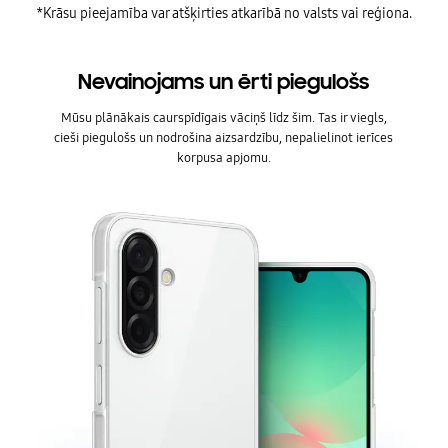
*Krāsu pieejamība var atšķirties atkarībā no valsts vai reģiona.
Nevainojams un ērti piegulošs
Mūsu plānākais caurspīdīgais vāciņš līdz šim. Tas ir viegls,
cieši piegulošs un nodrošina aizsardzību, nepalielinot ierīces
korpusa apjomu.