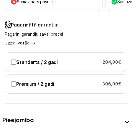
Uzņēmumiem
Samazināts pašrisks
Samazin
Tet pakalpojumi
Pagarinātā garantija
Pagarini garantiju savai precei
Kontakti
Uzzini vairāk
Informācija
Standarts
/ 2 gadi
204,00
€
Premium
/ 2 gadi
306,00
€
Pieejamība