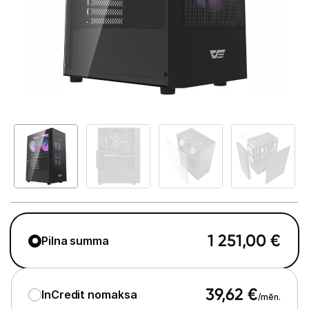
GAMING pasaule >
Portatīvie datori un piederumi
Audio
Stacionārie datori un piederumi
Stacionārie datori
Monitori
Peles
Klaviatūras
1 251,00
€
Pilna summa
Web kameras
Gaming krēsli un galdi
39,62
€
InCredit nomaksa
/mēn.
Paliktņi pelēm