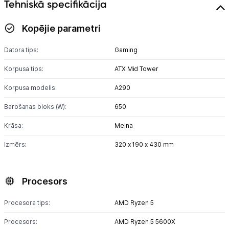
Tehniskā specifikācija
Kopējie parametri
Datora tips:
Gaming
Korpusa tips:
ATX Mid Tower
Korpusa modelis:
A290
Barošanas bloks (W):
650
Krāsa:
Melna
Izmērs:
320 x 190 x 430 mm
Procesors
Procesora tips:
AMD Ryzen 5
Procesors:
AMD Ryzen 5 5600X