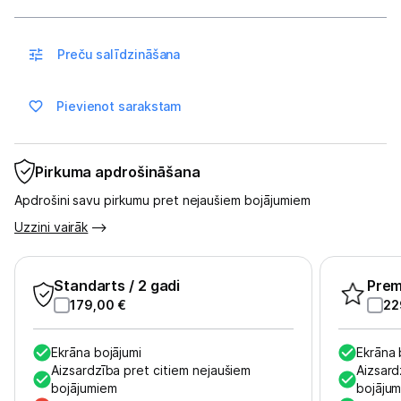
Sadzīves tehnika
Skaistumkopšana
Preču salīdzināšana
Sports un atpūta
Pievienot sarakstam
Ražotāju atjaunota tehnika
Pirkuma apdrošināšana
Vēlmju saraksts
Apdrošini savu pirkumu pret nejaušiem bojājumiem
Uzzini vairāk
Blogs
Standarts
/ 2 gadi
Pre
Piegāde un apmaksa
179,00
€
22
Tehnikas izvešana
Ekrāna bojājumi
Ekrāna 
Aizsardzība pret citiem nejaušiem
Aizsard
bojājumiem
bojāju