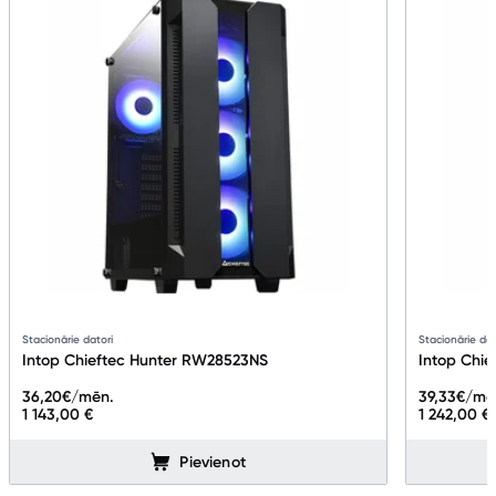
Stacionārie datori
Stacionārie dat
Intop Chieftec Hunter RW28523NS
Intop Chi
36,20
€/mēn.
39,33
€/mē
1 143,00 €
1 242,00 €
Pievienot