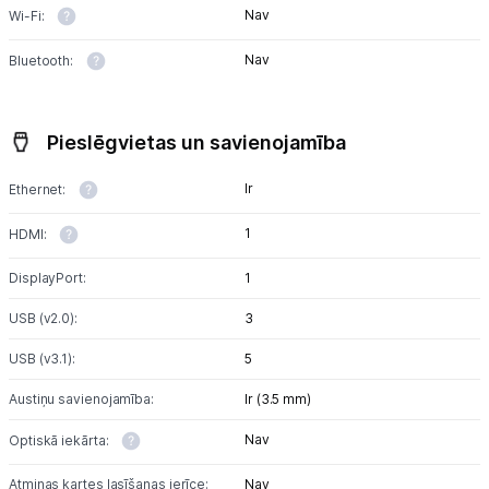
Nav
Wi-Fi:
Nav
Bluetooth:
Pieslēgvietas un savienojamība
Ir
Ethernet:
1
HDMI:
DisplayPort:
1
USB (v2.0):
3
USB (v3.1):
5
Austiņu savienojamība:
Ir (3.5 mm)
Nav
Optiskā iekārta:
Atmiņas kartes lasīšanas ierīce:
Nav