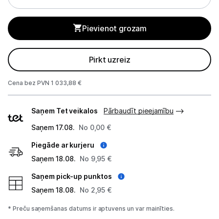
Monitoru stiprinājumi
Pievienot grozam
Spēļu konsoles un piederumi
Pirkt uzreiz
Datu nesēji
Cena bez PVN 1 033,88 €
Projektori un ekrāni
Piegādes
Tīkla iekārtas
Saņem Tet veikalos
Pārbaudīt pieejamību
veidi
Saņem 17.08.
No 0,00 €
Drukas iekārtas
Piegāde ar kurjeru
Biroja piederumi
Saņem 18.08.
No 9,95 €
Telefoni, planšetdatori
Saņem pick-up punktos
Saņem 18.08.
No 2,95 €
Viedierīces
* Preču saņemšanas datums ir aptuvens un var mainīties.