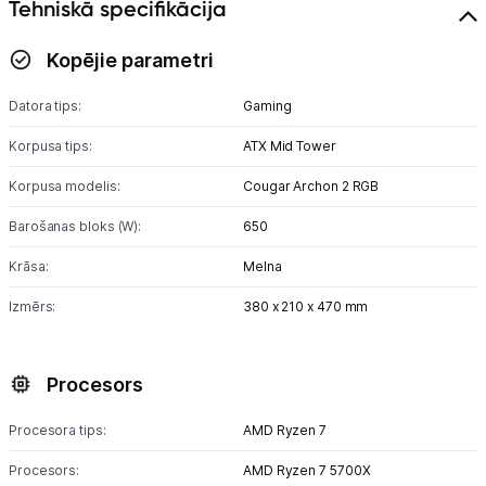
Tehniskā specifikācija
Kopējie parametri
Datora tips:
Gaming
Korpusa tips:
ATX Mid Tower
Korpusa modelis:
Cougar Archon 2 RGB
Barošanas bloks (W):
650
Krāsa:
Melna
Izmērs:
380 x 210 x 470 mm
Procesors
Procesora tips:
AMD Ryzen 7
Procesors:
AMD Ryzen 7 5700X