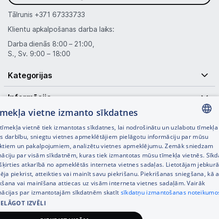
Tālrunis
+371 67333733
Klientu apkalpošanas darba laiks:
Darba dienās 8:00 – 21:00,
S., Sv. 9:00 – 18:00
Kategorijas
Informācija
tīmekļa vietne izmanto sīkdatnes
Noderīgas saites
īmekļa vietnē tiek izmantotas sīkdatnes, lai nodrošinātu un uzlabotu tīmekļa
LATVIAN
es darbību, sniegtu vietnes apmeklētājiem pielāgotu informāciju par mūsu
ktiem un pakalpojumiem, analizētu vietnes apmeklējumu. Zemāk sniedzam
RUSSIAN
māciju par visām sīkdatnēm, kuras tiek izmantotas mūsu tīmekļa vietnēs. Sīk
šķirties atkarībā no apmeklētās interneta vietnes sadaļas. Lietotājam jebkurā
ENGLISH
pēja piekrist, atteikties vai mainīt savu piekrišanu. Piekrišanas sniegšana, kā a
kšana vai mainīšana attiecas uz visām interneta vietnes sadaļām. Vairāk
mācijas par izmantotajām sīkdatnēm skatīt
sīkdatņu izmantošanas noteikumo
IELĀGOT IZVĒLI
© SIA Tet 2026 -
Visas cenas norādītas EUR ar PVN 21%