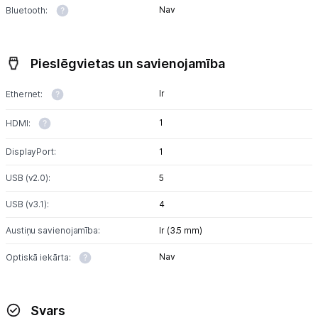
Nav
Bluetooth:
Pieslēgvietas un savienojamība
Ir
Ethernet:
1
HDMI:
DisplayPort:
1
USB (v2.0):
5
USB (v3.1):
4
Austiņu savienojamība:
Ir (3.5 mm)
Nav
Optiskā iekārta:
Svars