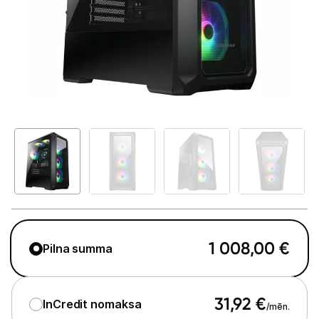
GAMING pasaule >
Portatīvie datori un piederumi
Audio
Stacionārie datori un piederumi
Stacionārie datori
Monitori
Peles
Klaviatūras
1 008,00
€
Pilna summa
Web kameras
Gaming krēsli un galdi
31,92
€
InCredit nomaksa
/mēn.
Paliktņi pelēm