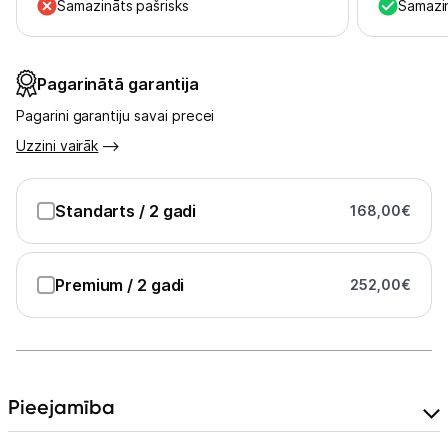
Uzņēmumiem
Samazināts pašrisks
Samazin
Tet pakalpojumi
Pagarinātā garantija
Pagarini garantiju savai precei
Kontakti
Uzzini vairāk
Informācija
Standarts
/ 2 gadi
168,00
€
Premium
/ 2 gadi
252,00
€
Pieejamība