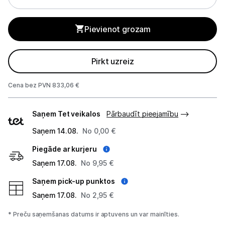
Monitoru stiprinājumi
Pievienot grozam
Spēļu konsoles un piederumi
Pirkt uzreiz
Datu nesēji
Cena bez PVN 833,06 €
Projektori un ekrāni
Piegādes
Tīkla iekārtas
Saņem Tet veikalos
Pārbaudīt pieejamību
veidi
Saņem 14.08.
No 0,00 €
Drukas iekārtas
Piegāde ar kurjeru
Biroja piederumi
Saņem 17.08.
No 9,95 €
Telefoni, planšetdatori
Saņem pick-up punktos
Saņem 17.08.
No 2,95 €
Viedierīces
* Preču saņemšanas datums ir aptuvens un var mainīties.