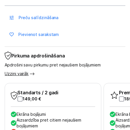
Sadzīves tehnika
Skaistumkopšana
Preču salīdzināšana
Sports un atpūta
Pievienot sarakstam
Ražotāju atjaunota tehnika
Pirkuma apdrošināšana
Vēlmju saraksts
Apdrošini savu pirkumu pret nejaušiem bojājumiem
Uzzini vairāk
Blogs
Standarts
/ 2 gadi
Pre
Piegāde un apmaksa
149,00
€
18
Tehnikas izvešana
Ekrāna bojājumi
Ekrāna 
Aizsardzība pret citiem nejaušiem
Aizsard
bojājumiem
bojāju