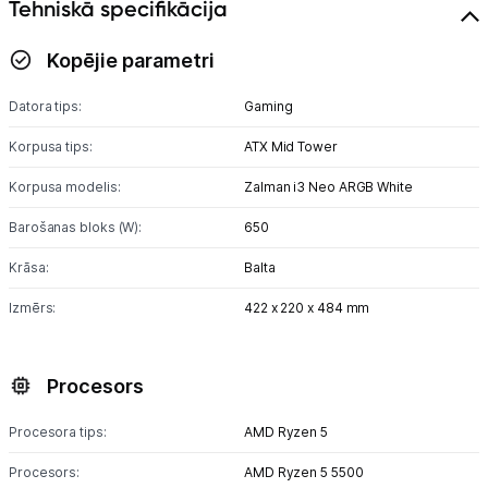
Tehniskā specifikācija
Kopējie parametri
Datora tips:
Gaming
Korpusa tips:
ATX Mid Tower
Korpusa modelis:
Zalman i3 Neo ARGB White
Barošanas bloks (W):
650
Krāsa:
Balta
Izmērs:
422 x 220 x 484 mm
Procesors
Procesora tips:
AMD Ryzen 5
Procesors:
AMD Ryzen 5 5500