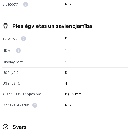
Nav
Bluetooth:
Pieslēgvietas un savienojamība
Ir
Ethernet:
1
HDMI:
DisplayPort:
1
USB (v2.0):
5
USB (v3.1):
4
Austiņu savienojamība:
Ir (3.5 mm)
Nav
Optiskā iekārta:
Svars