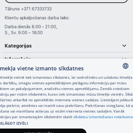
Tālrunis
+371 67333733
Klientu apkalpošanas darba laiks:
Darba dienās 8:00 – 21:00,
S., Sv. 9:00 – 18:00
Kategorijas
Informācija
tīmekļa vietne izmanto sīkdatnes
Noderīgas saites
īmekļa vietnē tiek izmantotas sīkdatnes, lai nodrošinātu un uzlabotu tīmekļa
LATVIAN
es darbību, sniegtu vietnes apmeklētājiem pielāgotu informāciju par mūsu
ktiem un pakalpojumiem, analizētu vietnes apmeklējumu. Zemāk sniedzam
RUSSIAN
māciju par visām sīkdatnēm, kuras tiek izmantotas mūsu tīmekļa vietnēs. Sīk
šķirties atkarībā no apmeklētās interneta vietnes sadaļas. Lietotājam jebkurā
ENGLISH
pēja piekrist, atteikties vai mainīt savu piekrišanu. Piekrišanas sniegšana, kā a
kšana vai mainīšana attiecas uz visām interneta vietnes sadaļām. Vairāk
mācijas par izmantotajām sīkdatnēm skatīt
sīkdatņu izmantošanas noteikumo
IELĀGOT IZVĒLI
© SIA Tet 2026 -
Visas cenas norādītas EUR ar PVN 21%