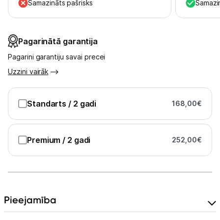
Uzņēmumiem
Samazināts pašrisks
Samazin
Tet pakalpojumi
Pagarinātā garantija
Pagarini garantiju savai precei
Kontakti
Uzzini vairāk
Informācija
Standarts
/ 2 gadi
168,00
€
Premium
/ 2 gadi
252,00
€
Pieejamība