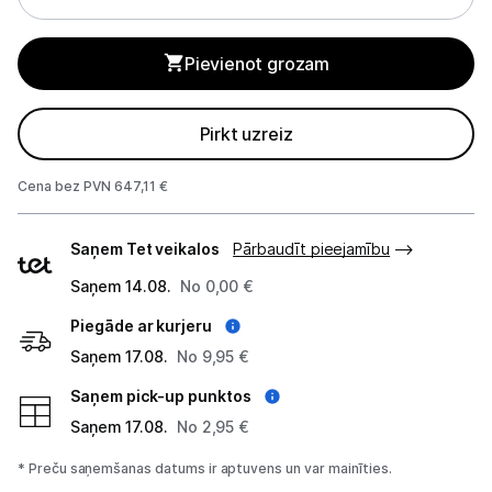
Monitoru stiprinājumi
Pievienot grozam
Spēļu konsoles un piederumi
Pirkt uzreiz
Datu nesēji
Cena bez PVN 647,11 €
Projektori un ekrāni
Piegādes
Tīkla iekārtas
Saņem Tet veikalos
Pārbaudīt pieejamību
veidi
Saņem 14.08.
No 0,00 €
Drukas iekārtas
Piegāde ar kurjeru
Biroja piederumi
Saņem 17.08.
No 9,95 €
Telefoni, planšetdatori
Saņem pick-up punktos
Saņem 17.08.
No 2,95 €
Viedierīces
* Preču saņemšanas datums ir aptuvens un var mainīties.