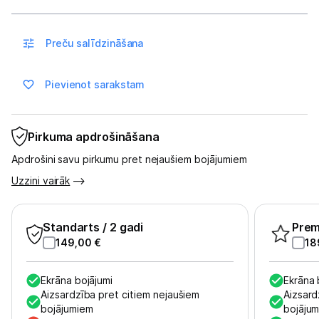
Sadzīves tehnika
Skaistumkopšana
Preču salīdzināšana
Sports un atpūta
Pievienot sarakstam
Ražotāju atjaunota tehnika
Pirkuma apdrošināšana
Vēlmju saraksts
Apdrošini savu pirkumu pret nejaušiem bojājumiem
Uzzini vairāk
Blogs
Standarts
/ 2 gadi
Pre
Piegāde un apmaksa
149,00
€
18
Tehnikas izvešana
Ekrāna bojājumi
Ekrāna 
Aizsardzība pret citiem nejaušiem
Aizsard
bojājumiem
bojāju