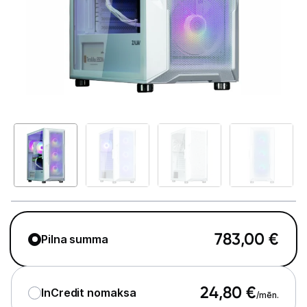
GAMING pasaule >
Portatīvie datori un piederumi
Audio
Stacionārie datori un piederumi
Stacionārie datori
Monitori
Peles
Klaviatūras
783,00
€
Pilna summa
Web kameras
Gaming krēsli un galdi
24,80
€
InCredit nomaksa
/mēn.
Paliktņi pelēm