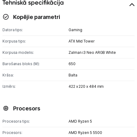
Tehniskā specifikācija
Kopējie parametri
Datora tips:
Gaming
Korpusa tips:
ATX Mid Tower
Korpusa modelis:
Zalman i3 Neo ARGB White
Barošanas bloks (W):
650
Krāsa:
Balta
Izmērs:
422 x 220 x 484 mm
Procesors
Procesora tips:
AMD Ryzen 5
Procesors:
AMD Ryzen 5 5500