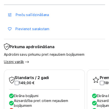
Sadzīves tehnika
Skaistumkopšana
Preču salīdzināšana
Sports un atpūta
Pievienot sarakstam
Ražotāju atjaunota tehnika
Pirkuma apdrošināšana
Vēlmju saraksts
Apdrošini savu pirkumu pret nejaušiem bojājumiem
Uzzini vairāk
Blogs
Standarts
/ 2 gadi
Pre
Piegāde un apmaksa
149,00
€
18
Tehnikas izvešana
Ekrāna bojājumi
Ekrāna 
Aizsardzība pret citiem nejaušiem
Aizsard
bojājumiem
bojāju