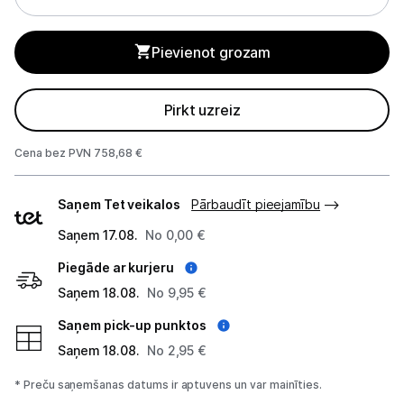
Monitoru stiprinājumi
Pievienot grozam
Spēļu konsoles un piederumi
Pirkt uzreiz
Datu nesēji
Cena bez PVN 758,68 €
Projektori un ekrāni
Piegādes
Tīkla iekārtas
Saņem Tet veikalos
Pārbaudīt pieejamību
veidi
Saņem 17.08.
No 0,00 €
Drukas iekārtas
Piegāde ar kurjeru
Biroja piederumi
Saņem 18.08.
No 9,95 €
Telefoni, planšetdatori
Saņem pick-up punktos
Saņem 18.08.
No 2,95 €
Viedierīces
* Preču saņemšanas datums ir aptuvens un var mainīties.