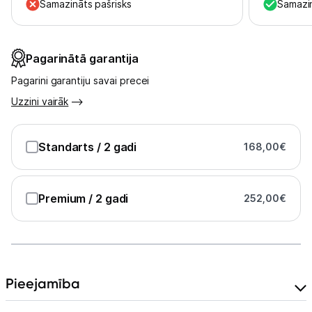
Uzņēmumiem
Samazināts pašrisks
Samazin
Tet pakalpojumi
Pagarinātā garantija
Pagarini garantiju savai precei
Kontakti
Uzzini vairāk
Informācija
Standarts
/ 2 gadi
168,00
€
Premium
/ 2 gadi
252,00
€
Pieejamība