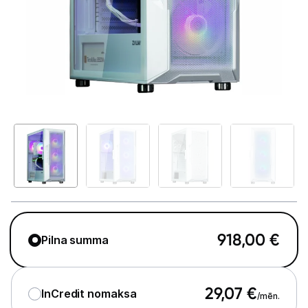
GAMING pasaule >
Portatīvie datori un piederumi
Audio
Stacionārie datori un piederumi
Stacionārie datori
Monitori
Peles
Klaviatūras
918,00
€
Pilna summa
Web kameras
Gaming krēsli un galdi
29,07
€
InCredit nomaksa
/mēn.
Paliktņi pelēm