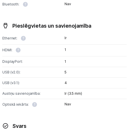
Nav
Bluetooth:
Pieslēgvietas un savienojamība
Ir
Ethernet:
1
HDMI:
DisplayPort:
1
USB (v2.0):
5
USB (v3.1):
4
Austiņu savienojamība:
Ir (3.5 mm)
Nav
Optiskā iekārta:
Svars