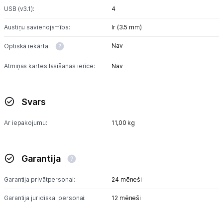
USB (v3.1):
4
Austiņu savienojamība:
Ir (3.5 mm)
Nav
Optiskā iekārta:
Atmiņas kartes lasīšanas ierīce:
Nav
Svars
Ar iepakojumu:
11,00 kg
Garantija
Garantija privātpersonai:
24 mēneši
Garantija juridiskai personai:
12 mēneši