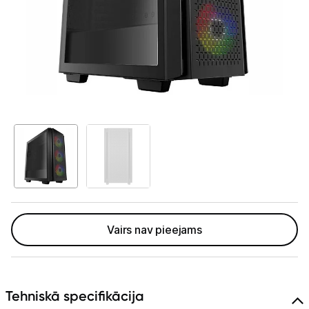
GAMING pasaule >
Portatīvie datori un piederumi
Audio
Stacionārie datori un piederumi
Stacionārie datori
Monitori
Peles
Klaviatūras
Vairs nav pieejams
Web kameras
Gaming krēsli un galdi
Tehniskā specifikācija
Paliktņi pelēm