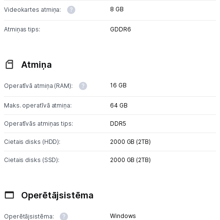
Uzņēmumiem
8 GB
Videokartes atmiņa:
Tet pakalpojumi
Atmiņas tips:
GDDR6
Kontakti
Atmiņa
Informācija
16 GB
Operatīvā atmiņa (RAM):
Maks. operatīvā atmiņa:
64 GB
Operatīvās atmiņas tips:
DDR5
Cietais disks (HDD):
2000 GB (2ТB)
Cietais disks (SSD):
2000 GB (2TB)
Operētājsistēma
Windows
Operētājsistēma: