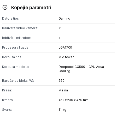
Kopējie parametri
Monitoru stiprinājumi
Datora tips:
Gaming
Spēļu konsoles un piederumi
Iebūvēta video kamera:
Ir
Datu nesēji
Iebūvēts mikrofons:
Ir
Projektori un ekrāni
Procesora ligzda:
LGA1700
Tīkla iekārtas
Korpusa tips:
Mid tower
Korpusa modelis:
Deepcool CG560 + CPU Aqua
Drukas iekārtas
Cooling
Biroja piederumi
Barošanas bloks (W):
650
Krāsa:
Melna
Telefoni, planšetdatori
Izmērs:
452 x 230 x 470 mm
Viedierīces
Svars:
11 kg