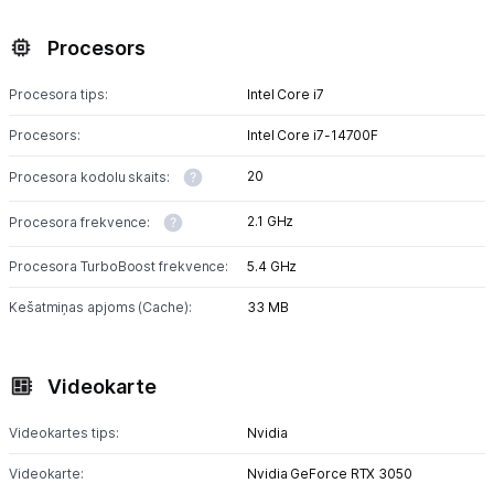
Sadzīves tehnika
Procesors
Skaistumkopšana
Procesora tips:
Intel Core i7
Sports un atpūta
Procesors:
Intel Core i7-14700F
Ražotāju atjaunota tehnika
20
Procesora kodolu skaits:
2.1 GHz
Procesora frekvence:
Vēlmju saraksts
Procesora TurboBoost frekvence:
5.4 GHz
Blogs
Kešatmiņas apjoms (Cache):
33 MB
Piegāde un apmaksa
Videokarte
Tehnikas izvešana
Videokartes tips:
Nvidia
Videokarte:
Nvidia GeForce RTX 3050