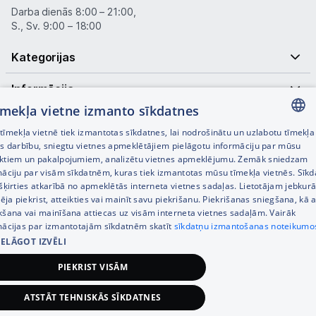
Darba dienās 8:00 – 21:00,
S., Sv. 9:00 – 18:00
Kategorijas
Informācija
tīmekļa vietne izmanto sīkdatnes
Noderīgas saites
īmekļa vietnē tiek izmantotas sīkdatnes, lai nodrošinātu un uzlabotu tīmekļa
LATVIAN
es darbību, sniegtu vietnes apmeklētājiem pielāgotu informāciju par mūsu
ktiem un pakalpojumiem, analizētu vietnes apmeklējumu. Zemāk sniedzam
RUSSIAN
māciju par visām sīkdatnēm, kuras tiek izmantotas mūsu tīmekļa vietnēs. Sīk
šķirties atkarībā no apmeklētās interneta vietnes sadaļas. Lietotājam jebkurā
ENGLISH
pēja piekrist, atteikties vai mainīt savu piekrišanu. Piekrišanas sniegšana, kā a
kšana vai mainīšana attiecas uz visām interneta vietnes sadaļām. Vairāk
mācijas par izmantotajām sīkdatnēm skatīt
sīkdatņu izmantošanas noteikumo
IELĀGOT IZVĒLI
© SIA Tet 2026 -
Visas cenas norādītas EUR ar PVN 21%
PIEKRIST VISĀM
Interneta veikala izstrāde —
ATSTĀT TEHNISKĀS SĪKDATNES