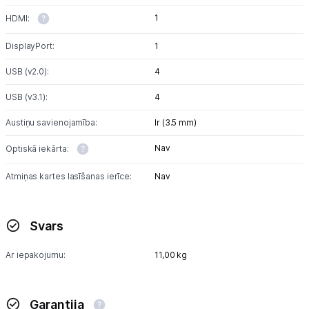
1
HDMI:
DisplayPort:
1
USB (v2.0):
4
USB (v3.1):
4
Austiņu savienojamība:
Ir (3.5 mm)
Nav
Optiskā iekārta:
Atmiņas kartes lasīšanas ierīce:
Nav
Svars
Ar iepakojumu:
11,00 kg
Garantija