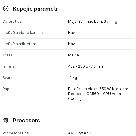
Kopējie parametri
Monitoru stiprinājumi
Datora tips:
Mājām un mācībām,
Gaming
Spēļu konsoles un piederumi
Iebūvēta video kamera:
Nav
Datu nesēji
Iebūvēts mikrofons:
Nav
Projektori un ekrāni
Krāsa:
Melna
Tīkla iekārtas
Izmērs:
452 x 230 x 470 mm
Svars:
11 kg
Drukas iekārtas
Papildus:
Barošanas bloks: 650 W, Korpuss:
Biroja piederumi
Deepcool CG560 + CPU Aqua
Cooling
Telefoni, planšetdatori
Procesors
Viedierīces
Procesora tips:
AMD Ryzen 5