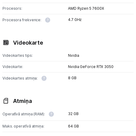
Sadzīves tehnika
Procesors:
AMD Ryzen 5 7600X
Skaistumkopšana
4.7 GHz
Procesora frekvence:
Sports un atpūta
Videokarte
Ražotāju atjaunota tehnika
Videokartes tips:
Nvidia
Vēlmju saraksts
Videokarte:
Nvidia GeForce RTX 3050
8 GB
Videokartes atmiņa:
Blogs
Atmiņa
Piegāde un apmaksa
32 GB
Operatīvā atmiņa (RAM):
Tehnikas izvešana
Maks. operatīvā atmiņa:
64 GB