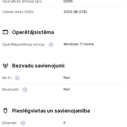
Uzņēmumiem
Operatīvās atmiņas tips:
DDR5
Cietais disks (SSD):
2000 GB (2TB)
Tet pakalpojumi
Operētājsistēma
Kontakti
Windows 11 Home
Operētājsistēmas versija:
Informācija
Bezvadu savienojumi
Nav
Wi-Fi:
Nav
Bluetooth:
Pieslēgvietas un savienojamība
Ir
Ethernet: