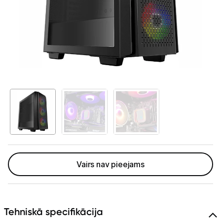
GAMING pasaule >
Portatīvie datori un piederumi
Audio
Stacionārie datori un piederumi
Stacionārie datori
Monitori
Peles
Klaviatūras
Vairs nav pieejams
Web kameras
Gaming krēsli un galdi
Tehniskā specifikācija
Paliktņi pelēm