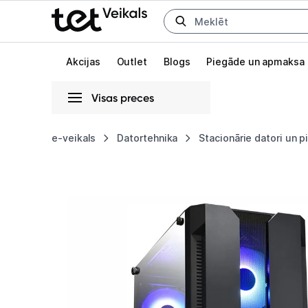
Uz kategorijam
Uz galveno saturu
Akcijas
Outlet
Blogs
Piegāde un apmaksa
Visas preces
Gaišā
Tumšā
Sistēmas
e-veikals
Datortehnika
Stacionārie datori un 
Stacionārais
Animācijas
dators
Globāls iestatījums animāciju aktivizēšanai vai deaktivizēšanai visā l
Intop
RW28529WH