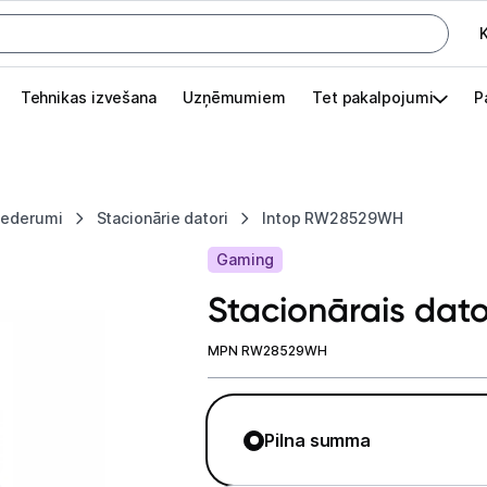
K
G
Tehnikas izvešana
Uzņēmumiem
Tet pakalpojumi
P
Pieslēgties
Pasūtījuma statuss
piederumi
Stacionārie datori
Intop RW28529WH
Akcijas
Gaming
Outlet
Stacionārais da
apā.
Izvēlies kāroto ierīci izdevīgāk!
MPN RW28529WH
TV un audio
Pilna summa
Datortehnika