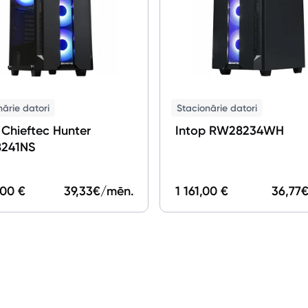
nārie datori
Stacionārie datori
 Chieftec Hunter
Intop RW28234WH
241NS
,00 €
39,33
€/mēn.
1 161,00 €
36,77
€