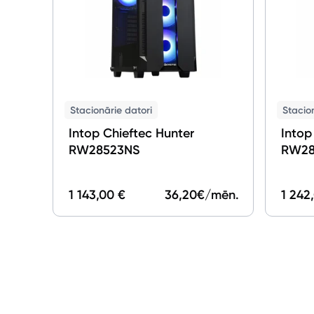
Stacionārie datori
Stacio
Intop Chieftec Hunter
Intop
RW28523NS
RW28
1 143,00 €
36,20
€/mēn.
1 242