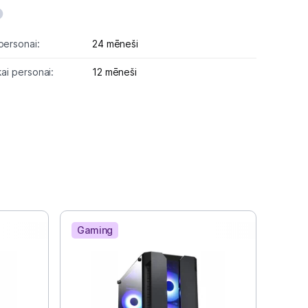
personai:
24 mēneši
kai personai:
12 mēneši
Gaming
Gam
Staci
Int