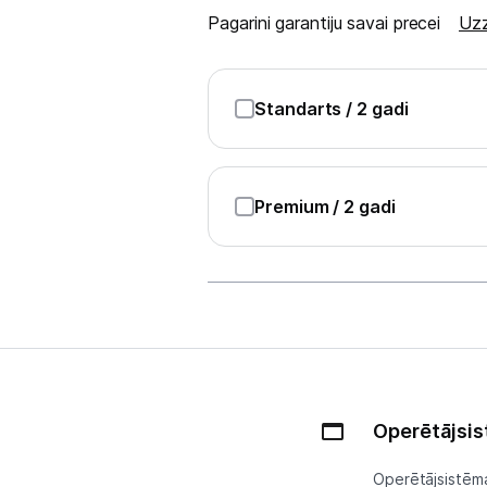
Sadzīves tehnika
Pagarini garantiju savai precei
Uzz
Skaistumkopšana
Sports un atpūta
Standarts
/ 2 gadi
Ražotāju atjaunota tehnika
Premium
/ 2 gadi
Vēlmju saraksts
Blogs
Piegāde un apmaksa
Tehnikas izvešana
Operētājsi
Operētājsistēma