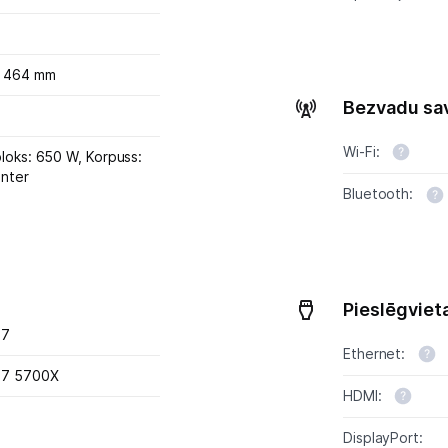
Uzņēmumiem
Tet pakalpojumi
x 464 mm
Bezvadu sa
Kontakti
Wi-Fi:
loks: 650 W, Korpuss:
Informācija
unter
Bluetooth:
Pieslēgviet
 7
Ethernet:
 7 5700X
HDMI:
DisplayPort: