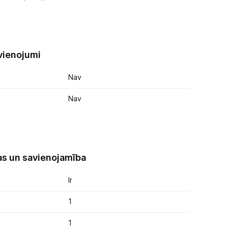
vienojumi
Nav
Nav
as un savienojamība
Ir
1
1