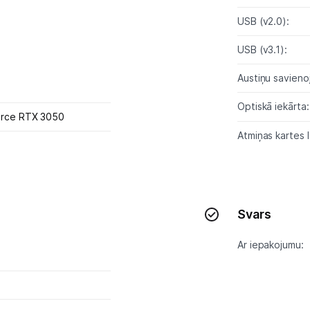
USB (v2.0):
USB (v3.1):
Austiņu savieno
Optiskā iekārta
orce RTX 3050
Atmiņas kartes l
Svars
Ar iepakojumu: