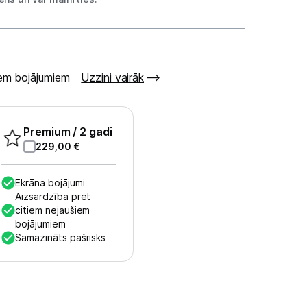
šiem bojājumiem
Uzzini vairāk
Premium
/ 2 gadi
229,00
€
Ekrāna bojājumi
Aizsardzība pret
citiem nejaušiem
bojājumiem
Samazināts pašrisks