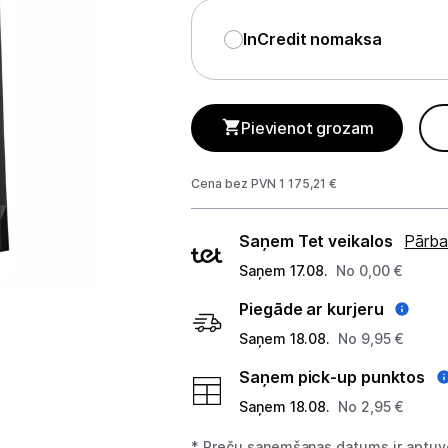
GAMING pasaule >
InCredit nomaksa
Portatīvie datori un piederumi
Audio
Pievienot grozam
Stacionārie datori un piederumi
Stacionārie datori
Cena bez PVN 1 175,21 €
Monitori
Piegādes
Saņem Tet veikalos
Pārba
veidi
Peles
Saņem 17.08.
No 0,00 €
Piegāde ar kurjeru
Klaviatūras
Saņem 18.08.
No 9,95 €
Web kameras
Saņem pick-up punktos
Gaming krēsli un galdi
Saņem 18.08.
No 2,95 €
Paliktņi pelēm
* Preču saņemšanas datums ir aptuve