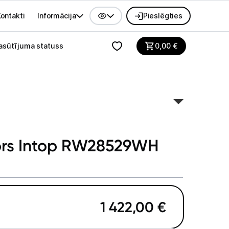
ontakti
Informācija
Pieslēgties
alvenes izvēlne
asūtījuma statuss
0,00
€
tors Intop RW28529WH
1 422,00
€