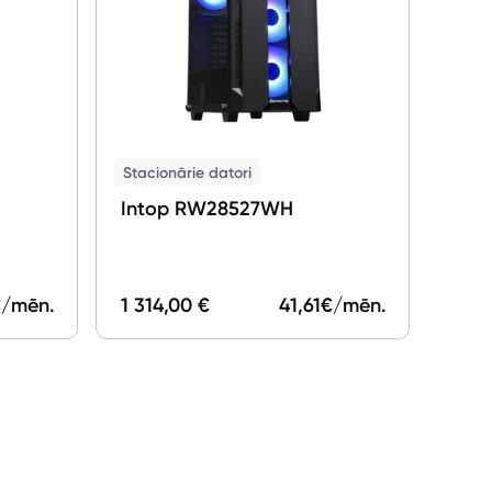
Stacionārie datori
Intop RW28527WH
/mēn.
1 314,00 €
41,61
€/mēn.
1 25