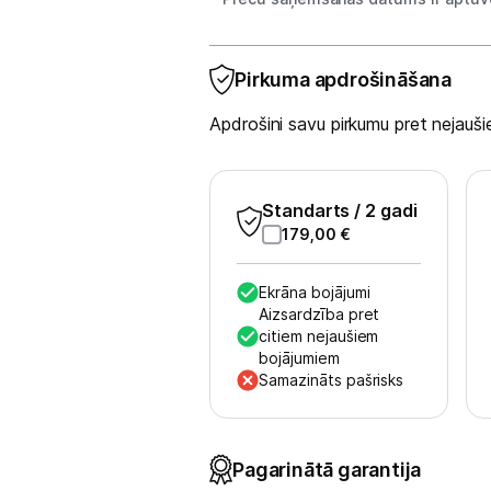
Monitoru stiprinājumi
Pirkuma apdrošināšana
Spēļu konsoles un piederumi
Apdrošini savu pirkumu pret nejau
Datu nesēji
Projektori un ekrāni
Standarts
/ 2 gadi
179,00
€
Tīkla iekārtas
Drukas iekārtas
Ekrāna bojājumi
Aizsardzība pret
Biroja piederumi
citiem nejaušiem
bojājumiem
Samazināts pašrisks
Telefoni, planšetdatori
Viedierīces
Pagarinātā garantija