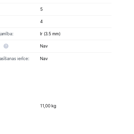
5
4
jamība:
Ir (3.5 mm)
:
Nav
asīšanas ierīce:
Nav
11,00 kg