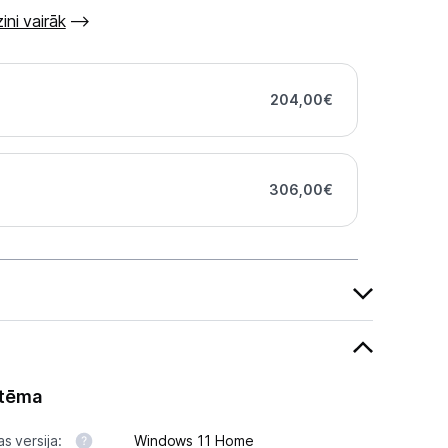
ini vairāk
204,00
€
306,00
€
stēma
s versija:
Windows 11 Home