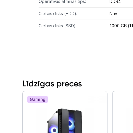
Operatīvās atmiņas tips:
DDR4
Cietais disks (HDD):
Nav
Cietais disks (SSD):
1000 GB (1
Līdzīgas preces
Gaming