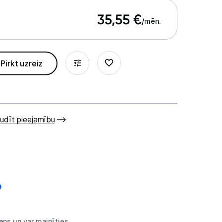
35,55
€
/mēn.
Pirkt uzreiz
udīt pieejamību
ns un var mainīties.