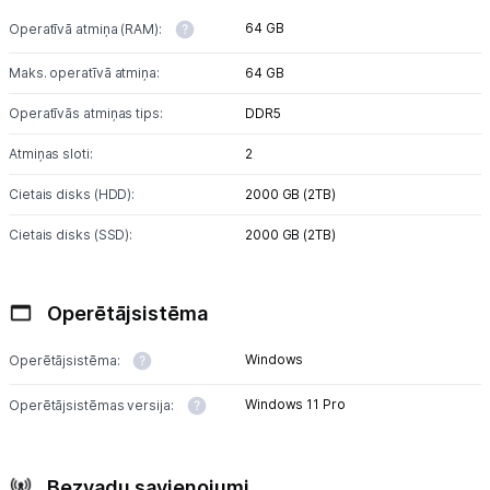
Uzņēmumiem
64 GB
Operatīvā atmiņa (RAM):
Tet pakalpojumi
Maks. operatīvā atmiņa:
64 GB
Operatīvās atmiņas tips:
DDR5
Kontakti
Atmiņas sloti:
2
Informācija
Cietais disks (HDD):
2000 GB (2ТB)
Cietais disks (SSD):
2000 GB (2TB)
Operētājsistēma
Windows
Operētājsistēma:
Windows 11 Pro
Operētājsistēmas versija:
Bezvadu savienojumi