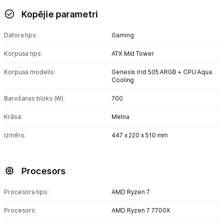
Kopējie parametri
Monitoru stiprinājumi
Datora tips:
Gaming
Spēļu konsoles un piederumi
Korpusa tips:
ATX Mid Tower
Datu nesēji
Korpusa modelis:
Genesis Irid 505 ARGB + CPU Aqua
Cooling
Projektori un ekrāni
Barošanas bloks (W):
700
Tīkla iekārtas
Krāsa:
Melna
Drukas iekārtas
Izmērs:
447 x 220 x 510 mm
Biroja piederumi
Procesors
Telefoni, planšetdatori
Procesora tips:
AMD Ryzen 7
Viedierīces
Procesors:
AMD Ryzen 7 7700X