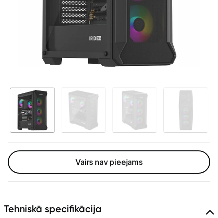
GAMING pasaule >
Portatīvie datori un piederumi
Audio
Stacionārie datori un piederumi
Stacionārie datori
Monitori
Peles
Klaviatūras
Vairs nav pieejams
Web kameras
Gaming krēsli un galdi
Tehniskā specifikācija
Paliktņi pelēm