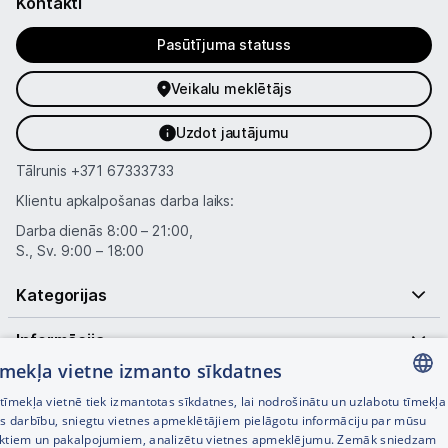
Kontakti
Pasūtījuma statuss
Veikalu meklētājs
Uzdot jautājumu
Tālrunis
+371 67333733
Klientu apkalpošanas darba laiks:
Darba dienās 8:00 – 21:00,
S., Sv. 9:00 – 18:00
Kategorijas
Informācija
tīmekļa vietne izmanto sīkdatnes
Noderīgas saites
īmekļa vietnē tiek izmantotas sīkdatnes, lai nodrošinātu un uzlabotu tīmekļa
LATVIAN
es darbību, sniegtu vietnes apmeklētājiem pielāgotu informāciju par mūsu
ktiem un pakalpojumiem, analizētu vietnes apmeklējumu. Zemāk sniedzam