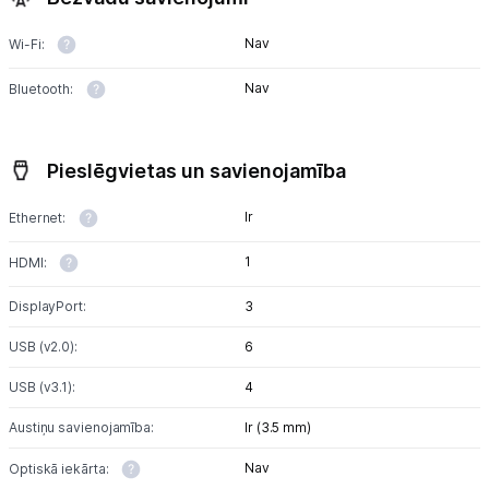
Nav
Wi-Fi:
Nav
Bluetooth:
Pieslēgvietas un savienojamība
Ir
Ethernet:
1
HDMI:
DisplayPort:
3
USB (v2.0):
6
USB (v3.1):
4
Austiņu savienojamība:
Ir (3.5 mm)
Nav
Optiskā iekārta: