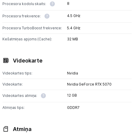
Sadzīves tehnika
8
Procesora kodolu skaits:
Skaistumkopšana
4.5 GHz
Procesora frekvence:
Procesora TurboBoost frekvence:
Sports un atpūta
5.4 GHz
Kešatmiņas apjoms (Cache):
32 MB
Ražotāju atjaunota tehnika
Videokarte
Vēlmju saraksts
Videokartes tips:
Nvidia
Blogs
Videokarte:
Nvidia GeForce RTX 5070
12 GB
Videokartes atmiņa:
Piegāde un apmaksa
Atmiņas tips:
GDDR7
Tehnikas izvešana
Atmiņa