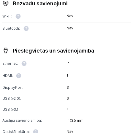
Bezvadu savienojumi
Nav
Wi-Fi:
Nav
Bluetooth:
Pieslēgvietas un savienojamība
Ir
Ethernet:
1
HDMI:
DisplayPort:
3
USB (v2.0):
6
USB (v3.1):
4
Austiņu savienojamība:
Ir (3.5 mm)
Nav
Optiskā iekārta: