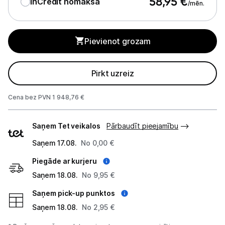
58,95
€
InCredit nomaksa
/mēn.
Monitoru stiprinājumi
Pievienot grozam
Spēļu konsoles un piederumi
Datu nesēji
Pirkt uzreiz
Projektori un ekrāni
Cena bez PVN 1 948,76 €
Tīkla iekārtas
Piegādes
Saņem Tet veikalos
Pārbaudīt pieejamību
veidi
Drukas iekārtas
Saņem 17.08.
No 0,00 €
Biroja piederumi
Piegāde ar kurjeru
Saņem 18.08.
No 9,95 €
Telefoni, planšetdatori
Saņem pick-up punktos
Viedierīces
Saņem 18.08.
No 2,95 €