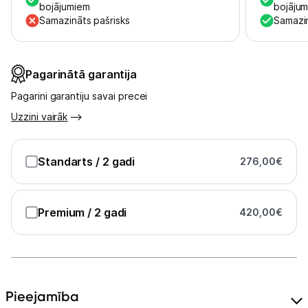
Uzņēmumiem
bojājumiem
bojāju
Samazināts pašrisks
Samazin
Tet pakalpojumi
Pagarinātā garantija
Kontakti
Pagarini garantiju savai precei
Uzzini vairāk
Informācija
Standarts
/ 2 gadi
276,00
€
Premium
/ 2 gadi
420,00
€
Pieejamība