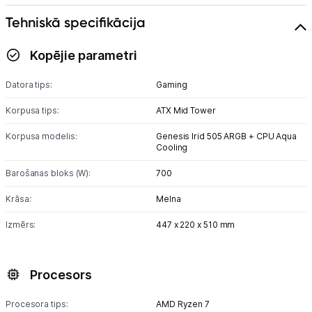
Tehniskā specifikācija
Kopējie parametri
Datora tips:
Gaming
Korpusa tips:
ATX Mid Tower
Korpusa modelis:
Genesis Irid 505 ARGB + CPU Aqua
Cooling
Barošanas bloks (W):
700
Krāsa:
Melna
Izmērs:
447 x 220 x 510 mm
Procesors
Procesora tips:
AMD Ryzen 7