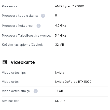
Procesors:
AMD Ryzen 7 7700X
8
Procesora kodolu skaits:
4.5 GHz
Procesora frekvence:
Procesora TurboBoost frekvence:
5.4 GHz
Kešatmiņas apjoms (Cache):
32 MB
Videokarte
Videokartes tips:
Nvidia
Videokarte:
Nvidia GeForce RTX 5070
12 GB
Videokartes atmiņa:
Atmiņas tips:
GDDR7