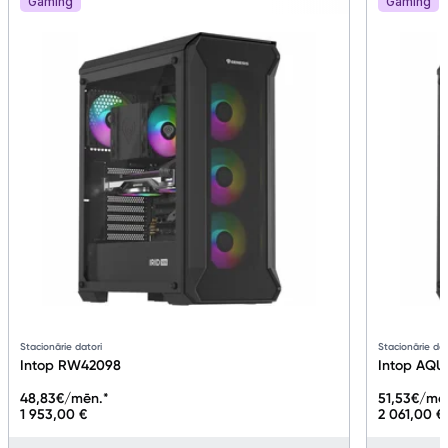
Gaming
Gaming
Stacionārie datori
Stacionārie dat
Intop RW42098
Intop AQ
48,83
€/mēn.*
51,53
€/mē
1 953,00 €
2 061,00 €