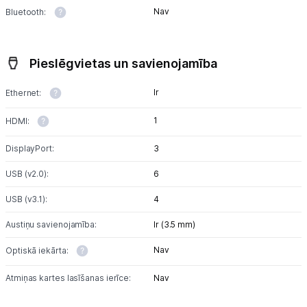
Nav
Bluetooth:
Pieslēgvietas un savienojamība
Ir
Ethernet:
1
HDMI:
DisplayPort:
3
USB (v2.0):
6
USB (v3.1):
4
Austiņu savienojamība:
Ir (3.5 mm)
Nav
Optiskā iekārta:
Atmiņas kartes lasīšanas ierīce:
Nav