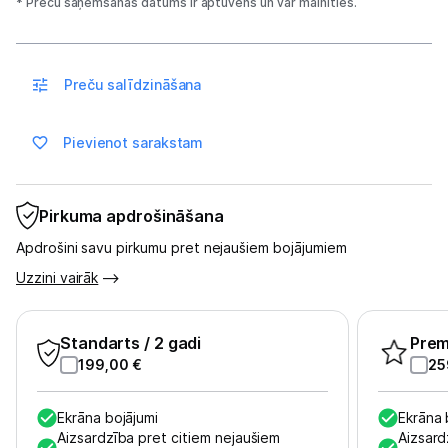
Sadzīves tehnika
* Preču saņemšanas datums ir aptuvens un var mainīties.
Skaistumkopšana
Preču salīdzināšana
Sports un atpūta
Pievienot sarakstam
Ražotāju atjaunota tehnika
Pirkuma apdrošināšana
Vēlmju saraksts
Apdrošini savu pirkumu pret nejaušiem bojājumiem
Blogs
Uzzini vairāk
Piegāde un apmaksa
Standarts
/ 2 gadi
Pre
199,00
€
25
Tehnikas izvešana
Ekrāna bojājumi
Ekrāna 
Aizsardzība pret citiem nejaušiem
Aizsard