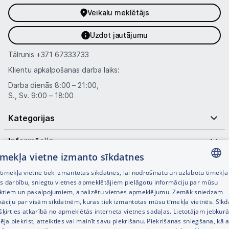
Veikalu meklētājs
Uzdot jautājumu
Tālrunis
+371 67333733
Klientu apkalpošanas darba laiks:
Darba dienās 8:00 – 21:00,
S., Sv. 9:00 – 18:00
Kategorijas
Informācija
tīmekļa vietne izmanto sīkdatnes
Noderīgas saites
īmekļa vietnē tiek izmantotas sīkdatnes, lai nodrošinātu un uzlabotu tīmekļa
LATVIAN
es darbību, sniegtu vietnes apmeklētājiem pielāgotu informāciju par mūsu
ktiem un pakalpojumiem, analizētu vietnes apmeklējumu. Zemāk sniedzam
RUSSIAN
māciju par visām sīkdatnēm, kuras tiek izmantotas mūsu tīmekļa vietnēs. Sīk
šķirties atkarībā no apmeklētās interneta vietnes sadaļas. Lietotājam jebkurā
ENGLISH
pēja piekrist, atteikties vai mainīt savu piekrišanu. Piekrišanas sniegšana, kā a