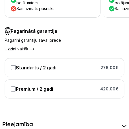
Uzņēmumiem
bojājumiem
bojāju
Samazināts pašrisks
Samazin
Tet pakalpojumi
Pagarinātā garantija
Kontakti
Pagarini garantiju savai precei
Uzzini vairāk
Informācija
Standarts
/ 2 gadi
276,00
€
Premium
/ 2 gadi
420,00
€
Pieejamība