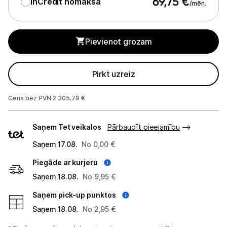
69,75
€
InCredit nomaksa
/mēn.
Monitoru stiprinājumi
Pievienot grozam
Spēļu konsoles un piederumi
Datu nesēji
Pirkt uzreiz
Projektori un ekrāni
Cena bez PVN 2 305,79 €
Tīkla iekārtas
Piegādes
Saņem Tet veikalos
Pārbaudīt pieejamību
veidi
Drukas iekārtas
Saņem 17.08.
No 0,00 €
Biroja piederumi
Piegāde ar kurjeru
Saņem 18.08.
No 9,95 €
Telefoni, planšetdatori
Saņem pick-up punktos
Viedierīces
Saņem 18.08.
No 2,95 €