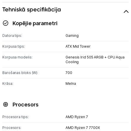
Tehniskā specifikācija
Kopējie parametri
Datora tips:
Gaming
Korpusa tips:
ATX Mid Tower
Korpusa modelis:
Genesis Irid 505 ARGB + CPU Aqua
Cooling
Barošanas bloks (W):
700
Krāsa:
Melna
Procesors
Procesora tips:
AMD Ryzen 7
Procesors:
AMD Ryzen 7 7700X