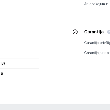
Uzņēmumiem
Ar iepakojumu:
Tet pakalpojumi
Kontakti
Garantija
Informācija
Garantija privāt
Garantija juridis
ТB)
TB)