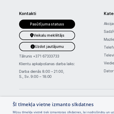
Kontakti
Kate
Akcija
Pasūtījuma statuss
Sadzī
Veikalu meklētājs
Mazli
Uzdot jautājumu
Telef
Telev
Tālrunis
+371 67333733
Viedi
Klientu apkalpošanas darba laiks:
Dator
Darba dienās 8:00 – 21:00,
S., Sv. 9:00 – 18:00
Šī tīmekļa vietne izmanto sīkdatnes
Mūsu tīmekļa vietnē tiek izmantotas sīkdatnes, lai nodrošinātu un u