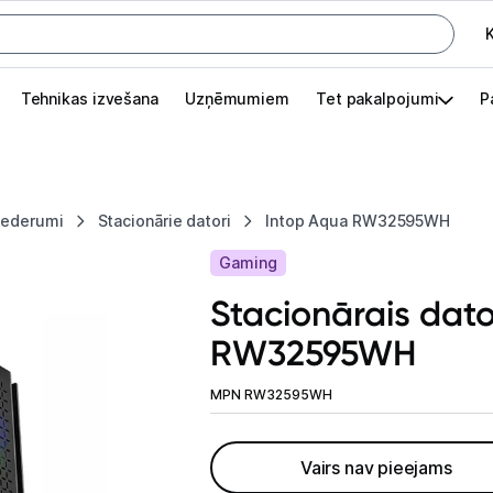
K
G
Tehnikas izvešana
Uzņēmumiem
Tet pakalpojumi
P
Pieslēgties
Pasūtījuma statuss
piederumi
Stacionārie datori
Intop Aqua RW32595WH
Akcijas
Gaming
Outlet
Stacionārais dat
apā.
RW32595WH
Izvēlies kāroto ierīci izdevīgāk!
TV un audio
MPN RW32595WH
Datortehnika
Vairs nav pieejams