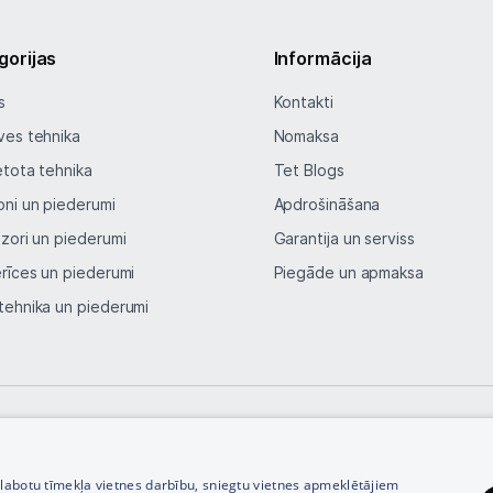
gorijas
Informācija
s
Kontakti
ves tehnika
Nomaksa
etota tehnika
Tet Blogs
oni un piederumi
Apdrošināšana
izori un piederumi
Garantija un serviss
erīces un piederumi
Piegāde un apmaksa
tehnika un piederumi
© SIA Tet 2026 -
Visas cenas norādītas EUR ar PVN 21%
zlabotu tīmekļa vietnes darbību, sniegtu vietnes apmeklētājiem