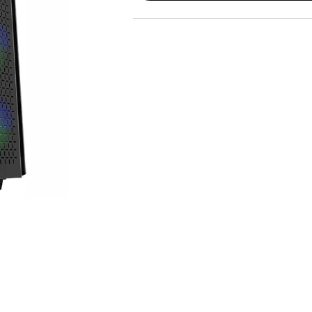
GAMING pasaule >
Portatīvie datori un piederumi
Audio
Stacionārie datori un piederumi
Stacionārie datori
Monitori
Peles
Klaviatūras
Web kameras
Gaming krēsli un galdi
Paliktņi pelēm