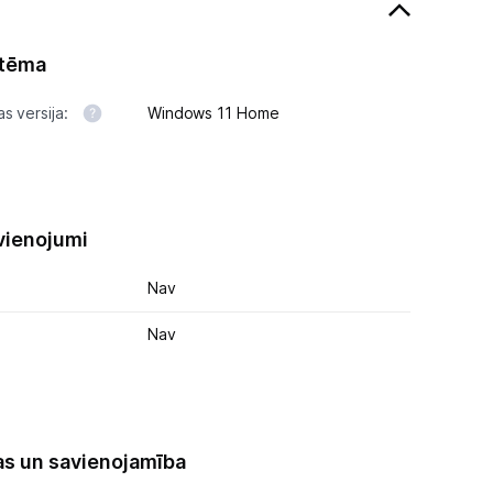
stēma
s versija:
Windows 11 Home
vienojumi
Nav
Nav
as un savienojamība