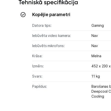
Tehniskā specifikācija
Kopējie parametri
Datora tips:
Gaming
Iebūvēta video kamera:
Nav
Iebūvēts mikrofons:
Nav
Krāsa:
Melna
Izmērs:
452 x 230 
Svars:
11 kg
Papildus:
Barošanas b
Deepcool 
Cooling