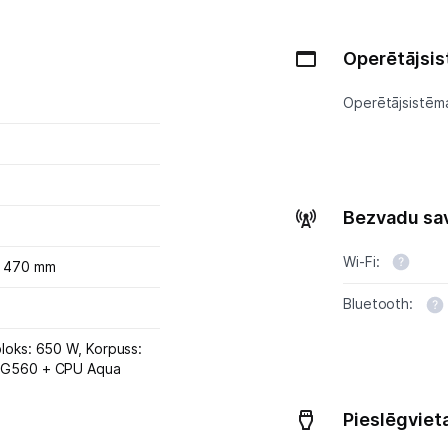
Monitoru stiprinājumi
Operētājsi
Spēļu konsoles un piederumi
Operētājsistēma
Datu nesēji
Projektori un ekrāni
Bezvadu sa
Tīkla iekārtas
Drukas iekārtas
Wi-Fi:
x 470 mm
Bluetooth:
Biroja piederumi
loks: 650 W, Korpuss:
Telefoni, planšetdatori
CG560 + CPU Aqua
Viedierīces
Pieslēgviet