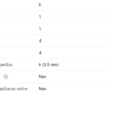
Ir
1
1
4
4
jamība:
Ir (3.5 mm)
:
Nav
asīšanas ierīce:
Nav