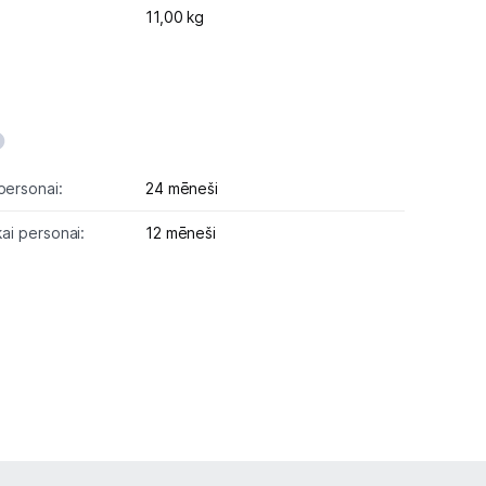
11,00 kg
personai:
24 mēneši
kai personai:
12 mēneši