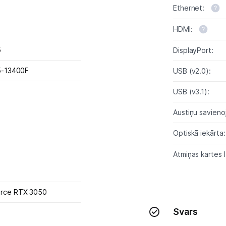
Sadzīves tehnika
Ethernet:
Skaistumkopšana
HDMI:
Sports un atpūta
5
DisplayPort:
i5-13400F
USB (v2.0):
Ražotāju atjaunota tehnika
USB (v3.1):
Vēlmju saraksts
Austiņu savieno
Optiskā iekārta
Blogs
Atmiņas kartes l
Piegāde un apmaksa
orce RTX 3050
Tehnikas izvešana
Svars