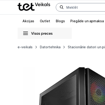
Uz kategorijam
Uz galveno saturu
Akcijas
Outlet
Blogs
Piegāde un apmaksa
Visas preces
Gaišā
Tumšā
Sistēmas
e-veikals
Datortehnika
Stacionārie datori un 
Stacionārais
Animācijas
dators
Globāls iestatījums animāciju aktivizēšanai vai deaktivizēšanai visā l
Intop
Aqua
RW32595WH