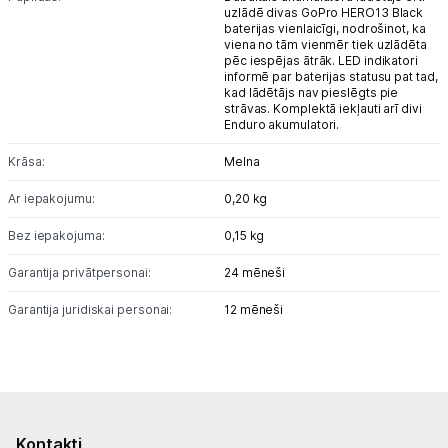
uzlādē divas GoPro HERO13 Black
baterijas vienlaicīgi, nodrošinot, ka
viena no tām vienmēr tiek uzlādēta
pēc iespējas ātrāk. LED indikatori
informē par baterijas statusu pat tad,
kad lādētājs nav pieslēgts pie
strāvas. Komplektā iekļauti arī divi
Enduro akumulatori.
Krāsa:
Melna
Ar iepakojumu:
0,20 kg
Bez iepakojuma:
0,15 kg
Garantija privātpersonai:
24 mēneši
Garantija juridiskai personai:
12 mēneši
Kontakti