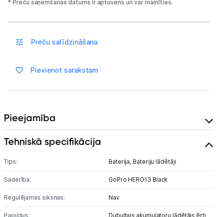
* Preču saņemšanas datums ir aptuvens un var mainīties.
Piegāde un apmaksa
Tehnikas izvešana
Preču salīdzināšana
Uzņēmumiem
Pievienot sarakstam
Tet pakalpojumi
Pieejamība
Kontakti
Tehniskā specifikācija
Informācija
Tips:
Baterija,
Bateriju lādētāji
Saderība:
GoPro HERO13 Black
Regulējamas siksnas:
Nav
Papildus:
Dubultais akumulatoru lādētājs ērti