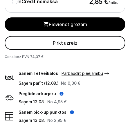
2,85
€
InCredit nomaksa
GPS
/mēn.
Elektrostacijas un saules paneļi
Pievienot grozam
Zāles pļāvēji roboti
Sadzīves tehnika
Pirkt uzreiz
Skaistumkopšana
Cena bez PVN 74,37 €
Sports un atpūta
Piegādes
Saņem Tet veikalos
Pārbaudīt pieejamību
veidi
Ražotāju atjaunota tehnika
Saņem parīt (12.08.)
No 0,00 €
Piegāde ar kurjeru
Saņem 13.08.
No 4,95 €
Vēlmju saraksts
Saņem pick-up punktos
Blogs
Saņem 13.08.
No 2,95 €