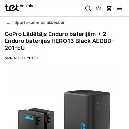
Uz kategorijam
Uz galveno saturu
Sporta kameras aksesuāri
Pieslēgties
GoPro
GoPro Lādētājs Enduro baterijām + 2
Lādētājs
Enduro baterijas HERO13 Black AEDBD-
Pasūtījuma statuss
Enduro
201-EU
baterijām
Gaišā
Tumšā
Sistēmas
+
MPN AEDBD-201-EU
Akcijas
2
Enduro
Animācijas
Outlet
baterijas
Globāls iestatījums animāciju aktivizēšanai vai deaktivizēšanai visā
HERO13
lapā.
Izvēlies kāroto ierīci izdevīgāk!
Black
AEDBD-
TV un audio
201-
EU
Datortehnika