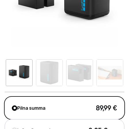
Telefoni, planšetdatori
Viedierīces
Viedpulksteņi un aproces
Droni un piederumi
Izklaide un atpūta
Video
Sporta kameras
Sporta kameru aksesuāri
Video novērošanas kameras
89,99
€
Pilna summa
Videoreģistratori