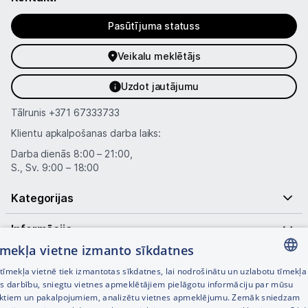
Pasūtījuma statuss
Veikalu meklētājs
Uzdot jautājumu
Tālrunis
+371 67333733
Klientu apkalpošanas darba laiks:
Darba dienās 8:00 – 21:00,
S., Sv. 9:00 – 18:00
Kategorijas
Informācija
tīmekļa vietne izmanto sīkdatnes
Noderīgas saites
īmekļa vietnē tiek izmantotas sīkdatnes, lai nodrošinātu un uzlabotu tīmekļa
LATVIAN
es darbību, sniegtu vietnes apmeklētājiem pielāgotu informāciju par mūsu
ktiem un pakalpojumiem, analizētu vietnes apmeklējumu. Zemāk sniedzam
RUSSIAN