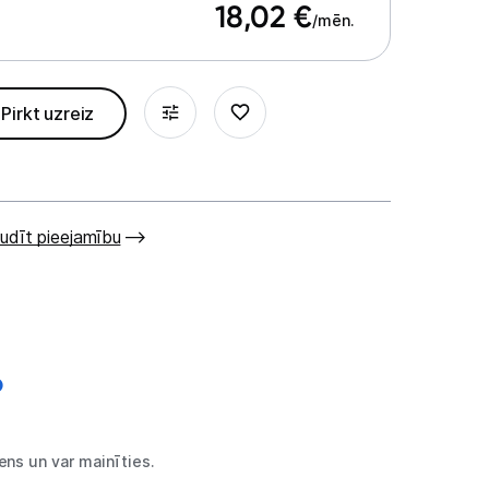
18,02
€
/mēn.
Pirkt uzreiz
udīt pieejamību
ns un var mainīties.