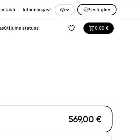
ontakti
Informācija
Pieslēgties
alvenes izvēlne
asūtījuma statuss
0,00
€
569,00
€