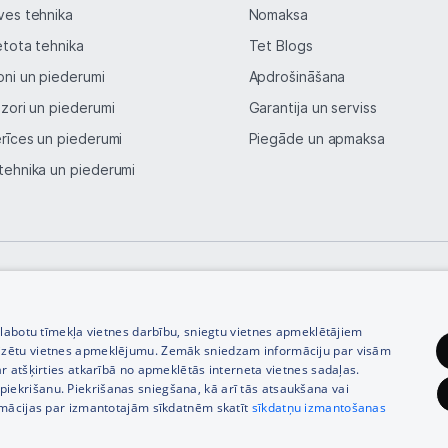
ves tehnika
Nomaksa
etota tehnika
Tet Blogs
oni un piederumi
Apdrošināšana
izori un piederumi
Garantija un serviss
erīces un piederumi
Piegāde un apmaksa
tehnika un piederumi
© SIA Tet 2026 -
Visas cenas norādītas EUR ar PVN 21%
zlabotu tīmekļa vietnes darbību, sniegtu vietnes apmeklētājiem
izētu vietnes apmeklējumu. Zemāk sniedzam informāciju par visām
r atšķirties atkarībā no apmeklētās interneta vietnes sadaļas.
vu piekrišanu. Piekrišanas sniegšana, kā arī tās atsaukšana vai
rmācijas par izmantotajām sīkdatnēm skatīt
sīkdatņu izmantošanas