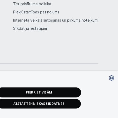
Tet privātuma politika
Piekļūstamības paziņojums
Interneta veikala lietošanas un pirkuma noteikumi
Sīkdatņu iestatījumi
LATVIAN
PIEKRIST VISĀM
RUSSIAN
ATSTĀT TEHNISKĀS SĪKDATNES
ENGLISH