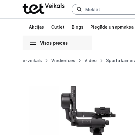
Uz kategorijam
Uz galveno saturu
Akcijas
Outlet
Blogs
Piegāde un apmaksa
Visas preces
Gaišā
Tumšā
Sistēmas
e-veikals
Viedierīces
Video
Sporta kamer
DJI
Animācijas
RS
Globāls iestatījums animāciju aktivizēšanai vai deaktivizēšanai visā l
5
Gimbal