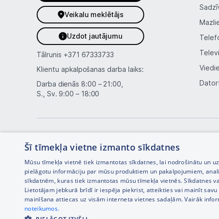
Sadzī
Veikalu meklētājs
Mazli
Uzdot jautājumu
Telef
Telev
Tālrunis
+371 67333733
Viedi
Klientu apkalpošanas darba laiks:
Dator
Darba dienās 8:00 – 21:00,
S., Sv. 9:00 – 18:00
Šī tīmekļa vietne izmanto sīkdatnes
Mūsu tīmekļa vietnē tiek izmantotas sīkdatnes, lai nodrošinātu un u
pielāgotu informāciju par mūsu produktiem un pakalpojumiem, anal
sīkdatnēm, kuras tiek izmantotas mūsu tīmekļa vietnēs. Sīkdatnes va
Interneta veikala izstrāde —
Lietotājam jebkurā brīdī ir iespēja piekrist, atteikties vai mainīt sa
mainīšana attiecas uz visām interneta vietnes sadaļām. Vairāk info
noteikumos.