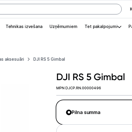
K
G
Tehnikas izvešana
Uzņēmumiem
Tet pakalpojumi
P
Pieslēgties
Pasūtījuma statuss
as aksesuāri
DJI RS 5 Gimbal
Akcijas
DJI RS 5 Gimbal
Outlet
apā.
MPN DJCP.RN.00000496
Izvēlies kāroto ierīci izdevīgāk!
TV un audio
Pilna summa
Datortehnika