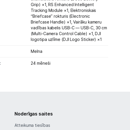
Grip) ×1, RS Enhanced Intelligent
Tracking Module ×1, Elektroniskais
“Briefcase” rokturis (Electronic
Briefcase Handle) ×1, Vairāku kameru
vadības kabelis USB‑C — USB‑C, 30 cm
(Multi‑Camera Control Cable) ×1, DJI
logotipa uzlīme (DJI Logo Sticker) ×1
Melna
:
24 mēneši
Noderīgas saites
Atteikuma tiesības