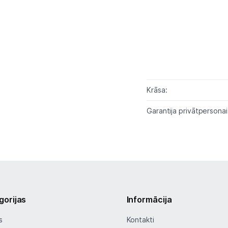
Piegāde un apmaksa
Tehnikas izvešana
Uzņēmumiem
Krāsa:
Tet pakalpojumi
Garantija privātpersonai
Kontakti
Informācija
gorijas
Informācija
s
Kontakti