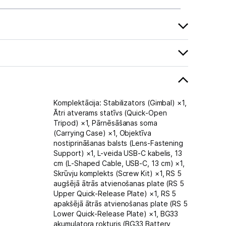
Komplektācija: Stabilizators (Gimbal) ×1,
Ātri atverams statīvs (Quick‑Open
Tripod) ×1, Pārnēsāšanas soma
(Carrying Case) ×1, Objektīva
nostiprināšanas balsts (Lens‑Fastening
Support) ×1, L-veida USB‑C kabelis, 13
cm (L‑Shaped Cable, USB‑C, 13 cm) ×1,
Skrūvju komplekts (Screw Kit) ×1, RS 5
augšējā ātrās atvienošanas plate (RS 5
Upper Quick‑Release Plate) ×1, RS 5
apakšējā ātrās atvienošanas plate (RS 5
Lower Quick‑Release Plate) ×1, BG33
akumulatora rokturis (BG33 Battery