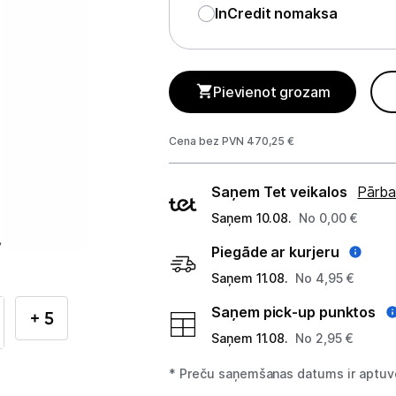
Telefoni, planšetdatori
InCredit nomaksa
Viedierīces
Viedpulksteņi un aproces
Pievienot grozam
Droni un piederumi
Cena bez PVN 470,25 €
Izklaide un atpūta
Piegādes
Saņem Tet veikalos
Pārba
Video
veidi
Saņem 10.08.
No 0,00 €
Sporta kameras
Piegāde ar kurjeru
Saņem 11.08.
No 4,95 €
Sporta kameru aksesuāri
Saņem pick-up punktos
+ 5
Video novērošanas kameras
Saņem 11.08.
No 2,95 €
Videoreģistratori
* Preču saņemšanas datums ir aptuve