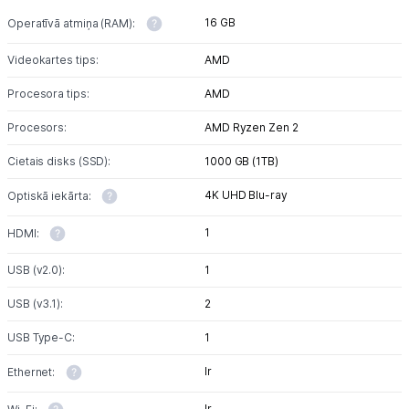
16 GB
Operatīvā atmiņa (RAM):
Tehnikas izvešana
Videokartes tips:
AMD
Procesora tips:
Uzņēmumiem
AMD
Procesors:
AMD Ryzen Zen 2
Tet pakalpojumi
Cietais disks (SSD):
1000 GB (1TB)
4K UHD Blu-ray
Optiskā iekārta:
Kontakti
1
HDMI:
Informācija
USB (v2.0):
1
USB (v3.1):
2
USB Type-C:
1
Ir
Ethernet:
Ir