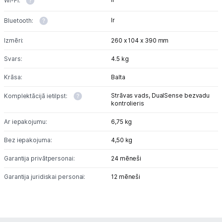
Wi-Fi:
Ir
Bluetooth:
Izmēri:
260 x 104 x 390 mm
Svars:
4.5 kg
Krāsa:
Balta
Strāvas vads,
DualSense bezvadu
Komplektācijā ietilpst:
kontrolieris
Ar iepakojumu:
6,75 kg
Bez iepakojuma:
4,50 kg
Garantija privātpersonai:
24 mēneši
Garantija juridiskai personai:
12 mēneši