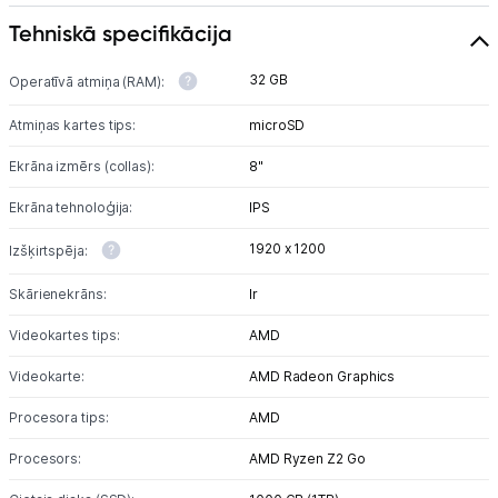
Tehniskā specifikācija
32 GB
Operatīvā atmiņa (RAM):
Atmiņas kartes tips:
microSD
Ekrāna izmērs (collas):
8"
Ekrāna tehnoloģija:
IPS
1920 x 1200
Izšķirtspēja:
Skārienekrāns:
Ir
Videokartes tips:
AMD
Videokarte:
AMD Radeon Graphics
Procesora tips:
AMD
Procesors:
AMD Ryzen Z2 Go