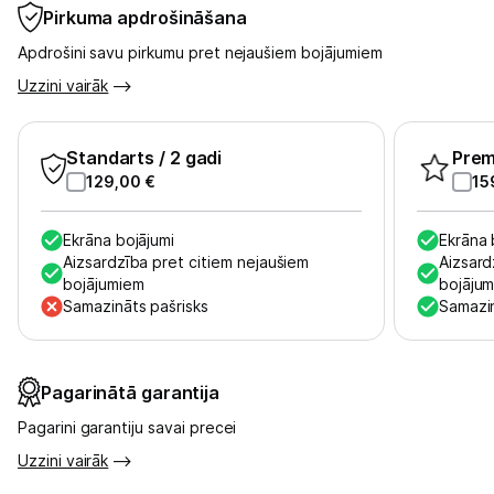
Pirkuma apdrošināšana
Apdrošini savu pirkumu pret nejaušiem bojājumiem
Uzzini vairāk
Standarts
/ 2 gadi
Pre
129,00
€
15
Ekrāna bojājumi
Ekrāna 
Aizsardzība pret citiem nejaušiem
Aizsard
bojājumiem
bojāju
Samazināts pašrisks
Samazin
Pagarinātā garantija
Pagarini garantiju savai precei
Uzzini vairāk