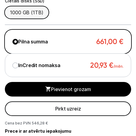
Cietais disks (SSD)
Cietais disks (SSD)
1000 GB (1TB)
Tehnikas izvešana
Uzņēmumiem
661,00
€
Pilna summa
Tet pakalpojumi
20,93
€
InCredit nomaksa
Kontakti
/mēn.
Informācija
Pievienot grozam
Pirkt uzreiz
Cena bez PVN 546,28 €
Prece ir ar atvērtu iepakojumu