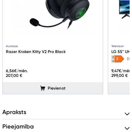
Austiņas
Televizori
Razer Kraken Kitty V2 Pro Black
LG 55" UH
Da
6,56
€/mēn.
9,47
€/mēn
207,00 €
299,00 €
Pievienot
Apraksts
Pieejamība