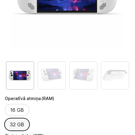
Telefoni, planšetdatori
Viedierīces
Sadzīves tehnika
Skaistumkopšana
Sports un atpūta
Ražotāju atjaunota tehnika
Vēlmju saraksts
Operatīvā atmiņa (RAM)
Operatīvā atmiņa (RAM)
16 GB
Blogs
32 GB
Piegāde un apmaksa