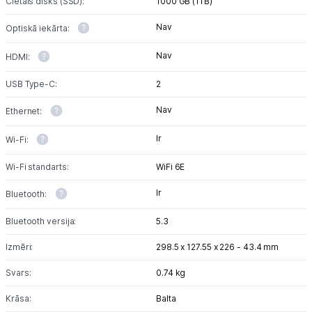
Cietais disks (SSD):
1000 GB (1TB)
Nav
Optiskā iekārta:
Nav
HDMI:
USB Type-C:
2
Nav
Ethernet:
Ir
Wi-Fi:
Wi-Fi standarts:
WiFi 6E
Ir
Bluetooth:
Bluetooth versija:
5.3
Izmēri:
298.5 x 127.55 x 226 - 43.4 mm
Svars:
0.74 kg
Krāsa:
Balta