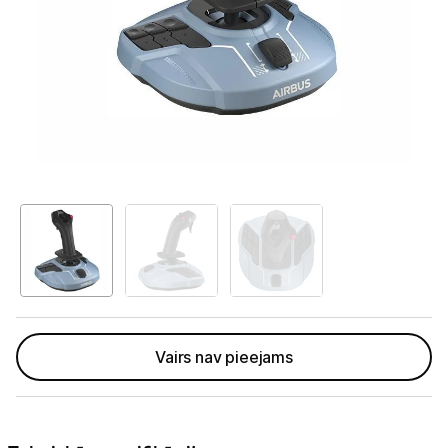
Tet Virszemes televīzija
TV iekārtas
Spēļu konsoles
Sony PlayStation
Microsoft Xbox
Nintendo Switch
MSI Claw
Asus Rog
Lenovo Legion
Vairs nav pieejams
Spēļu konsoļu aksesuāri
Spēles