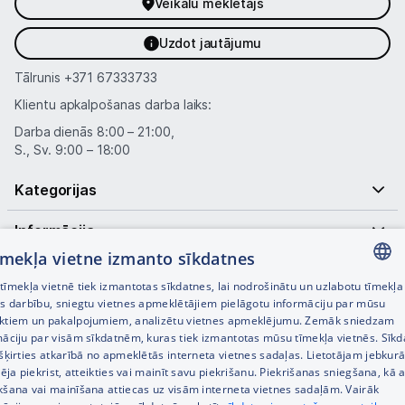
Veikalu meklētājs
Nintendo Switch
Uzdot jautājumu
MSI Claw
Tālrunis
+371 67333733
Klientu apkalpošanas darba laiks:
Asus Rog
Darba dienās 8:00 – 21:00,
S., Sv. 9:00 – 18:00
Lenovo Legion
Kategorijas
Spēļu konsoļu aksesuāri
Informācija
Spēles
tīmekļa vietne izmanto sīkdatnes
Datu nesēji
Noderīgas saites
īmekļa vietnē tiek izmantotas sīkdatnes, lai nodrošinātu un uzlabotu tīmekļa
LATVIAN
es darbību, sniegtu vietnes apmeklētājiem pielāgotu informāciju par mūsu
Projektori un ekrāni
ktiem un pakalpojumiem, analizētu vietnes apmeklējumu. Zemāk sniedzam
RUSSIAN
māciju par visām sīkdatnēm, kuras tiek izmantotas mūsu tīmekļa vietnēs. Sīk
Tīkla iekārtas
šķirties atkarībā no apmeklētās interneta vietnes sadaļas. Lietotājam jebkurā
ENGLISH
pēja piekrist, atteikties vai mainīt savu piekrišanu. Piekrišanas sniegšana, kā a
Drukas iekārtas
kšana vai mainīšana attiecas uz visām interneta vietnes sadaļām. Vairāk