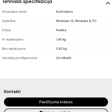
Tehniskā specifikācija
Audio
Aksesuāra veids:
Kontrolieris
Studijas skaņas aprīkojums
Saderība:
Windows 10,
Windows 8,
PC
Krāsa:
Pelēka
Datortehnika
Ar iepakojumu:
1,45 kg
GAMING pasaule >
Bez iepakojuma:
0,92 kg
Portatīvie datori un piederumi
Garantija privātpersonai:
24 mēneši
Audio
Stacionārie datori un piederumi
Spēļu konsoles un piederumi
Kontakti
Sony PlayStation
Pasūtījuma statuss
Microsoft Xbox