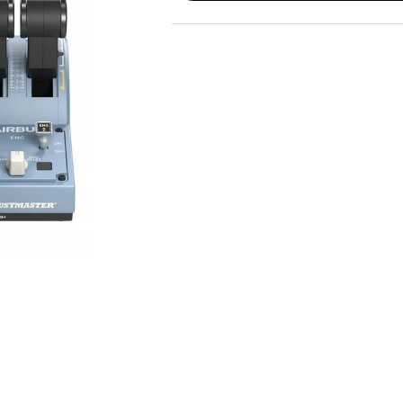
Tet Virszemes televīzija
TV iekārtas
Spēļu konsoles
Sony PlayStation
Microsoft Xbox
Nintendo Switch
MSI Claw
Asus Rog
Lenovo Legion
Spēļu konsoļu aksesuāri
Spēles