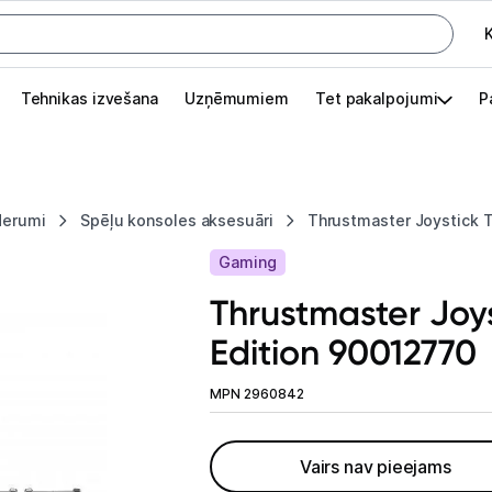
K
G
Tehnikas izvešana
Uzņēmumiem
Tet pakalpojumi
P
Pieslēgties
Pasūtījuma statuss
derumi
Spēļu konsoles aksesuāri
Thrustmaster Joystick T
Akcijas
Gaming
Outlet
Thrustmaster Joys
apā.
Edition 90012770
Izvēlies kāroto ierīci izdevīgāk!
TV un audio
MPN 2960842
Televizori un piederumi
Vairs nav pieejams