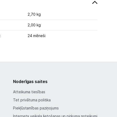
2,70 kg
2,00 kg
:
24 mēneši
Noderīgas saites
Atteikuma tiesības
Tet privātuma politika
Piekļūstamības paziņojums
Interneta veikala lietošanas un pirkuma noteikumi