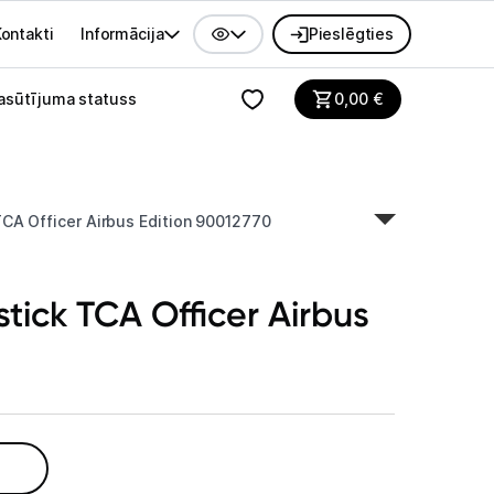
ontakti
Informācija
Pieslēgties
alvenes izvēlne
asūtījuma statuss
0,00
€
CA Officer Airbus Edition 90012770
tick TCA Officer Airbus