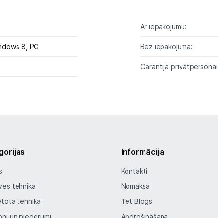
Audio
Ar iepakojumu:
Studijas skaņas aprīkojums
ndows 8,
PC
Bez iepakojuma:
Datortehnika
Garantija privātpersonai
GAMING pasaule >
Portatīvie datori un piederumi
Audio
Stacionārie datori un piederumi
gorijas
Informācija
Spēļu konsoles un piederumi
s
Kontakti
ves tehnika
Nomaksa
Sony PlayStation
etota tehnika
Tet Blogs
Microsoft Xbox
oni un piederumi
Apdrošināšana