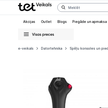
Uz kategorijam
Uz galveno saturu
Akcijas
Outlet
Blogs
Piegāde un apmaksa
Visas preces
Gaišā
Tumšā
Sistēmas
e-veikals
Datortehnika
Spēļu konsoles un pie
Thrustmaster
Animācijas
Joystick
Globāls iestatījums animāciju aktivizēšanai vai deaktivizēšanai visā l
TCA
Officer
Airbus
Edition
90012770