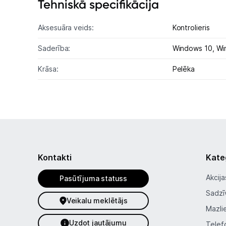
Tehniskā specifikācija
Aksesuāra veids:
Kontrolieris
Saderība:
Windows 10,
Wi
Krāsa:
Pelēka
Kontakti
Kate
Akcija
Pasūtījuma statuss
Sadzī
Veikalu meklētājs
Mazli
Uzdot jautājumu
Telef