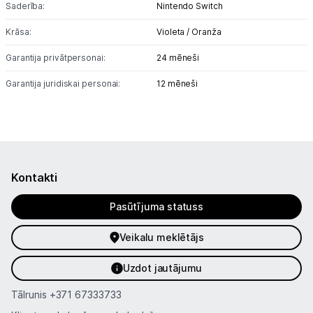
Saderība:
Nintendo Switch
Biroja piederumi
Krāsa:
Violeta / Oranža
Telefoni, planšetdatori
Garantija privātpersonai:
24 mēneši
Viedierīces
Garantija juridiskai personai:
12 mēneši
Sadzīves tehnika
Skaistumkopšana
Kontakti
Sports un atpūta
Pasūtījuma statuss
Ražotāju atjaunota tehnika
Veikalu meklētājs
Vēlmju saraksts
Uzdot jautājumu
Tālrunis
+371 67333733
Blogs