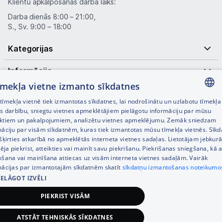
Klientu apkalpošanas darba laiks:
Darba dienās 8:00 – 21:00,
Piegāde un apmaksa
S., Sv. 9:00 – 18:00
Kategorijas
Tehnikas izvešana
Informācija
Uzņēmumiem
tīmekļa vietne izmanto sīkdatnes
Noderīgas saites
īmekļa vietnē tiek izmantotas sīkdatnes, lai nodrošinātu un uzlabotu tīmekļa
LATVIAN
es darbību, sniegtu vietnes apmeklētājiem pielāgotu informāciju par mūsu
Tet pakalpojumi
ktiem un pakalpojumiem, analizētu vietnes apmeklējumu. Zemāk sniedzam
RUSSIAN
māciju par visām sīkdatnēm, kuras tiek izmantotas mūsu tīmekļa vietnēs. Sīk
šķirties atkarībā no apmeklētās interneta vietnes sadaļas. Lietotājam jebkurā
Kontakti
ENGLISH
pēja piekrist, atteikties vai mainīt savu piekrišanu. Piekrišanas sniegšana, kā a
kšana vai mainīšana attiecas uz visām interneta vietnes sadaļām. Vairāk
mācijas par izmantotajām sīkdatnēm skatīt
sīkdatņu izmantošanas noteikumo
Informācija
IELĀGOT IZVĒLI
© SIA Tet 2026 -
Visas cenas norādītas EUR ar PVN 21%
PIEKRIST VISĀM
Interneta veikala izstrāde —
ATSTĀT TEHNISKĀS SĪKDATNES
81,00
€
Pievienot grozam