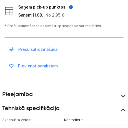
Saņem pick-up punktos
Nintendo Switch
Saņem 11.08.
No 2,95 €
MSI Claw
* Preču saņemšanas datums ir aptuvens un var mainīties.
Asus Rog
Lenovo Legion
Preču salīdzināšana
Spēļu konsoļu aksesuāri
Pievienot sarakstam
Spēles
Datu nesēji
Pieejamība
Projektori un ekrāni
Tehniskā specifikācija
Tīkla iekārtas
Aksesuāra veids:
Kontrolieris
Drukas iekārtas