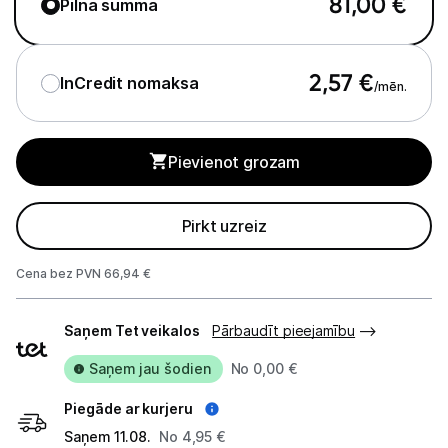
81,00
€
Pilna summa
Audio
2,57
€
InCredit nomaksa
Studijas skaņas aprīkojums
/mēn.
Datortehnika
Pievienot grozam
GAMING pasaule >
Portatīvie datori un piederumi
Pirkt uzreiz
Audio
Cena bez PVN 66,94 €
Stacionārie datori un piederumi
Piegādes
Saņem Tet veikalos
Pārbaudīt pieejamību
veidi
Spēļu konsoles un piederumi
Saņem jau šodien
No 0,00 €
Sony PlayStation
Piegāde ar kurjeru
Saņem 11.08.
No 4,95 €
Microsoft Xbox