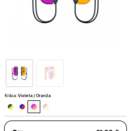
Tet Virszemes televīzija
TV iekārtas
Spēļu konsoles
Sony PlayStation
Microsoft Xbox
Nintendo Switch
MSI Claw
Asus Rog
Krāsa
:
Violeta / Oranža
Lenovo Legion
Spēļu konsoļu aksesuāri
Spēles