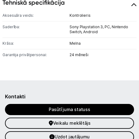
Tehniskā specifikācija
Audio
Aksesuāra veids:
Kontrolieris
Studijas skaņas aprīkojums
Saderība:
Sony Playstation 3,
PC,
Nintendo
Switch,
Android
Datortehnika
Krāsa:
Melna
GAMING pasaule >
Garantija privātpersonai:
24 mēneši
Portatīvie datori un piederumi
Audio
Stacionārie datori un piederumi
Kontakti
Spēļu konsoles un piederumi
Pasūtījuma statuss
Sony PlayStation
Veikalu meklētājs
Microsoft Xbox
Uzdot jautājumu