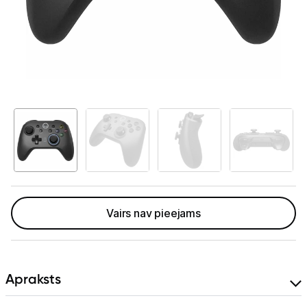
Tet Virszemes televīzija
TV iekārtas
Spēļu konsoles
Sony PlayStation
Microsoft Xbox
Nintendo Switch
MSI Claw
Vairs nav pieejams
Asus Rog
Lenovo Legion
Spēļu konsoļu aksesuāri
Apraksts
Spēles