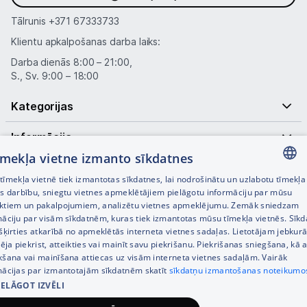
Tālrunis
+371 67333733
Nintendo Switch
Klientu apkalpošanas darba laiks:
MSI Claw
Darba dienās 8:00 – 21:00,
S., Sv. 9:00 – 18:00
Asus Rog
Kategorijas
Lenovo Legion
Informācija
Spēļu konsoļu aksesuāri
tīmekļa vietne izmanto sīkdatnes
Noderīgas saites
Spēles
īmekļa vietnē tiek izmantotas sīkdatnes, lai nodrošinātu un uzlabotu tīmekļa
LATVIAN
es darbību, sniegtu vietnes apmeklētājiem pielāgotu informāciju par mūsu
Datu nesēji
ktiem un pakalpojumiem, analizētu vietnes apmeklējumu. Zemāk sniedzam
RUSSIAN
māciju par visām sīkdatnēm, kuras tiek izmantotas mūsu tīmekļa vietnēs. Sīk
šķirties atkarībā no apmeklētās interneta vietnes sadaļas. Lietotājam jebkurā
Projektori un ekrāni
ENGLISH
pēja piekrist, atteikties vai mainīt savu piekrišanu. Piekrišanas sniegšana, kā a
kšana vai mainīšana attiecas uz visām interneta vietnes sadaļām. Vairāk
Tīkla iekārtas
mācijas par izmantotajām sīkdatnēm skatīt
sīkdatņu izmantošanas noteikumo
IELĀGOT IZVĒLI
© SIA Tet 2026 -
Visas cenas norādītas EUR ar PVN 21%
Drukas iekārtas