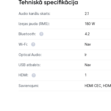
Tehniskā specifikācija
Audio kanālu skaits:
2.1
Izejas jauda (RMS):
180 W
Bluetooth:
4.2
Wi-Fi:
Nav
Optical Audio:
Ir
USB atbalsts:
Nav
HDMI:
1
Savienojumi:
HDMI CEC,
HDMI