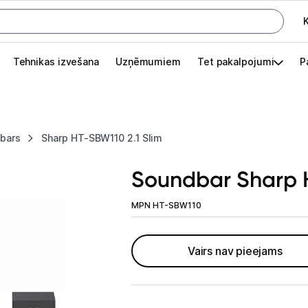
K
G
Tehnikas izvešana
Uzņēmumiem
Tet pakalpojumi
P
Pieslēgties
Pasūtījuma statuss
bars
Sharp HT-SBW110 2.1 Slim
Akcijas
Soundbar Sharp H
Outlet
apā.
MPN HT-SBW110
Izvēlies kāroto ierīci izdevīgāk!
TV un audio
Vairs nav pieejams
Televizori un piederumi