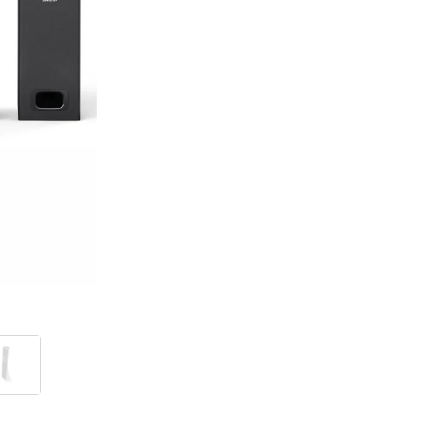
Tet Virszemes televīzija
TV iekārtas
Spēļu konsoles
Audio
Soundbars
Akustiskās sistēmas
Austiņas
Skaļruņi
Bezvadu skaļruņi
Pastiprinātāji
Vinila plašu atskaņotāji