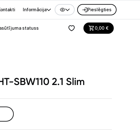
ontakti
Informācija
Pieslēgties
alvenes izvēlne
asūtījuma statuss
0,00
€
T-SBW110 2.1 Slim