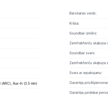
Studijas skaņas aprīkojums
Barošanas veids:
Datortehnika
Krāsa:
Telefoni, planšetdatori
Soundbar izmērs:
Viedierīces
Zemfrekfenču skaļruņa i
Soundbar svars:
Sadzīves tehnika
Zemfrekfenču skaļruņa s
Skaistumkopšana
Svars ar iepakojumu:
Sports un atpūta
Garantija privātpersonai
 (ARC),
Aux-In (3.5 mm)
Ražotāju atjaunota tehnika
Garantija juridiskai perso
Vēlmju saraksts