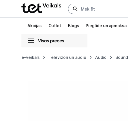
Uz kategorijam
Uz galveno saturu
Akcijas
Outlet
Blogs
Piegāde un apmaksa
Visas preces
Gaišā
Tumšā
Sistēmas
e-veikals
Televizori un audio
Audio
Sound
Soundbar
Animācijas
Sharp
Globāls iestatījums animāciju aktivizēšanai vai deaktivizēšanai visā l
HT-
SBW110
2.1
Slim