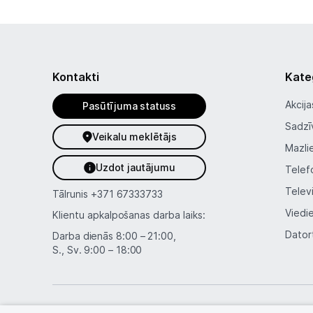
Kontakti
Kate
Akcija
Pasūtījuma statuss
Sadzī
Veikalu meklētājs
Mazli
Uzdot jautājumu
Telef
Telev
Tālrunis
+371 67333733
Viedi
Klientu apkalpošanas darba laiks:
Dator
Darba dienās 8:00 – 21:00,
S., Sv. 9:00 – 18:00