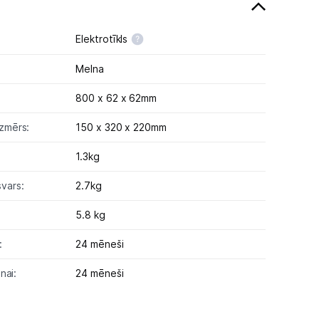
Elektrotīkls
Melna
800 x 62 x 62mm
zmērs:
150 x 320 x 220mm
1.3kg
vars:
2.7kg
5.8 kg
:
24 mēneši
nai:
24 mēneši