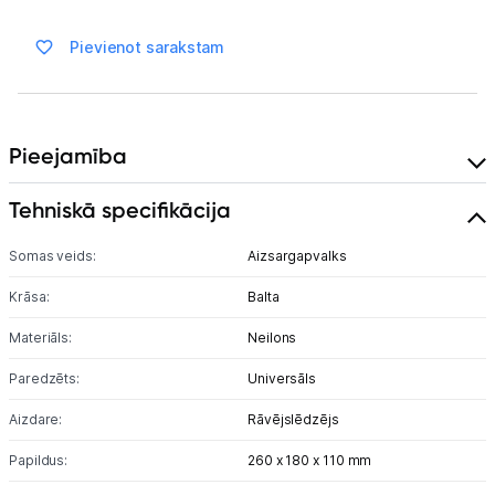
Ražotāju atjaunota tehnika
Pievienot sarakstam
Vēlmju saraksts
Pieejamība
Blogs
Tehniskā specifikācija
Piegāde un apmaksa
Somas veids:
Aizsargapvalks
Tehnikas izvešana
Krāsa:
Balta
Materiāls:
Neilons
Uzņēmumiem
Paredzēts:
Universāls
Tet pakalpojumi
Aizdare:
Rāvējslēdzējs
Papildus:
260 x 180 x 110 mm
Kontakti