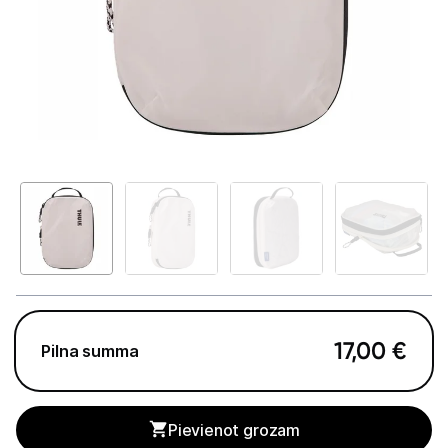
GAMING pasaule >
Portatīvie datori un piederumi
Portatīvie datori
Somas un apvalki
Lādētāji un adapteri
Dokstacijas
Portatīvie dzesētāji
Audio
17,00
€
Pilna summa
Stacionārie datori un piederumi
Spēļu konsoles un piederumi
Pievienot grozam
Datu nesēji