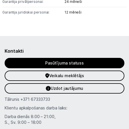
Garantija privātpersonai:
24 mēneši
Informācija
Garantija juridiskai personai:
12 mēneši
Kontakti
Pasūtījuma statuss
Veikalu meklētājs
Uzdot jautājumu
Tālrunis
+371 67333733
Klientu apkalpošanas darba laiks:
Darba dienās 8:00 – 21:00,
S., Sv. 9:00 – 18:00