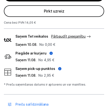
Projektori un ekrāni
Pirkt uzreiz
Tīkla iekārtas
Cena bez PVN 14,05 €
Drukas iekārtas
Piegādes
Saņem Tet veikalos
Pārbaudīt pieejamību
veidi
Biroja piederumi
Saņem 10.08.
No 0,00 €
Telefoni, planšetdatori
Piegāde ar kurjeru
Saņem 11.08.
No 4,95 €
Viedierīces
Saņem pick-up punktos
Saņem 11.08.
No 2,95 €
Sadzīves tehnika
* Preču saņemšanas datums ir aptuvens un var mainīties.
Skaistumkopšana
Sports un atpūta
Preču salīdzināšana