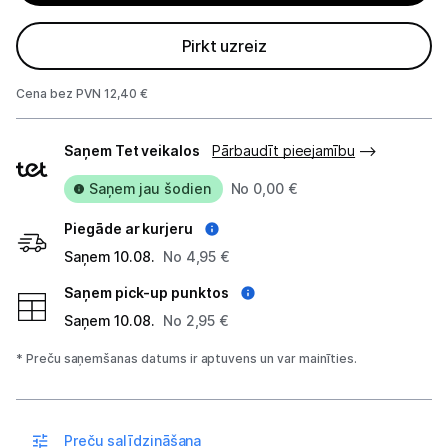
Projektori un ekrāni
Pirkt uzreiz
Tīkla iekārtas
Cena bez PVN 12,40 €
Drukas iekārtas
Piegādes
Saņem Tet veikalos
Pārbaudīt pieejamību
veidi
Biroja piederumi
Saņem jau šodien
No 0,00 €
Telefoni, planšetdatori
Piegāde ar kurjeru
Saņem 10.08.
No 4,95 €
Viedierīces
Saņem pick-up punktos
Sadzīves tehnika
Saņem 10.08.
No 2,95 €
* Preču saņemšanas datums ir aptuvens un var mainīties.
Skaistumkopšana
Sports un atpūta
Preču salīdzināšana