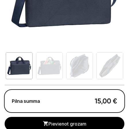
GAMING pasaule >
Portatīvie datori un piederumi
Portatīvie datori
Somas un apvalki
Lādētāji un adapteri
Dokstacijas
Portatīvie dzesētāji
Audio
15,00
€
Pilna summa
Stacionārie datori un piederumi
Spēļu konsoles un piederumi
Pievienot grozam
Datu nesēji