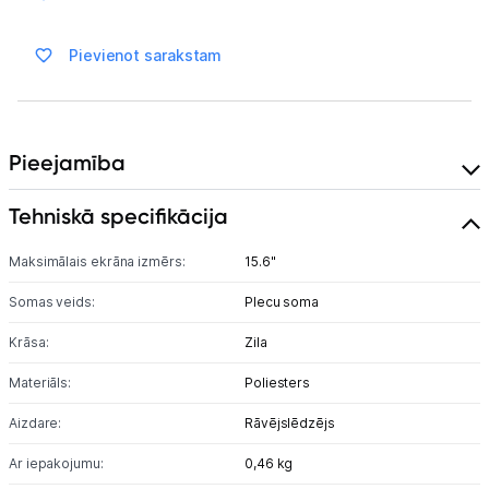
Ražotāju atjaunota tehnika
Pievienot sarakstam
Vēlmju saraksts
Blogs
Pieejamība
Tehniskā specifikācija
Piegāde un apmaksa
Maksimālais ekrāna izmērs:
15.6"
Tehnikas izvešana
Somas veids:
Plecu soma
Krāsa:
Zila
Uzņēmumiem
Materiāls:
Poliesters
Tet pakalpojumi
Aizdare:
Rāvējslēdzējs
Ar iepakojumu:
0,46 kg
Kontakti