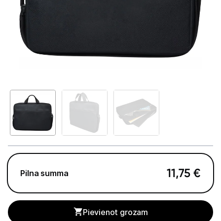
GAMING pasaule >
Portatīvie datori un piederumi
Portatīvie datori
Somas un apvalki
Lādētāji un adapteri
Dokstacijas
Portatīvie dzesētāji
Audio
11,75
€
Pilna summa
Stacionārie datori un piederumi
Spēļu konsoles un piederumi
Pievienot grozam
Datu nesēji