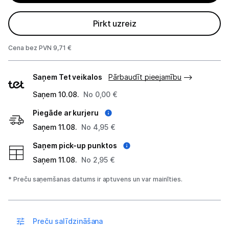
Projektori un ekrāni
Pirkt uzreiz
Tīkla iekārtas
Cena bez PVN 9,71 €
Drukas iekārtas
Piegādes
Saņem Tet veikalos
Pārbaudīt pieejamību
veidi
Biroja piederumi
Saņem 10.08.
No 0,00 €
Telefoni, planšetdatori
Piegāde ar kurjeru
Saņem 11.08.
No 4,95 €
Viedierīces
Saņem pick-up punktos
Saņem 11.08.
No 2,95 €
Sadzīves tehnika
* Preču saņemšanas datums ir aptuvens un var mainīties.
Skaistumkopšana
Sports un atpūta
Preču salīdzināšana