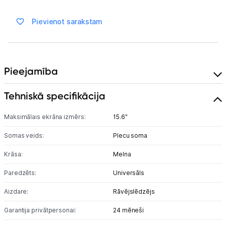
Ražotāju atjaunota tehnika
Pievienot sarakstam
Vēlmju saraksts
Pieejamība
Blogs
Tehniskā specifikācija
Piegāde un apmaksa
Maksimālais ekrāna izmērs:
15.6"
Tehnikas izvešana
Somas veids:
Plecu soma
Krāsa:
Melna
Uzņēmumiem
Paredzēts:
Universāls
Tet pakalpojumi
Aizdare:
Rāvējslēdzējs
Garantija privātpersonai:
24 mēneši
Kontakti