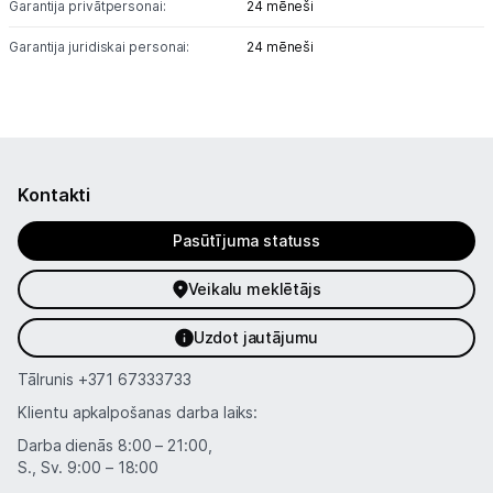
Garantija privātpersonai:
24 mēneši
Informācija
Garantija juridiskai personai:
24 mēneši
Kontakti
Pasūtījuma statuss
Veikalu meklētājs
Uzdot jautājumu
Tālrunis
+371 67333733
Klientu apkalpošanas darba laiks:
Darba dienās 8:00 – 21:00,
S., Sv. 9:00 – 18:00