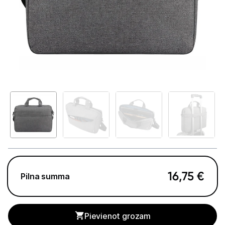
GAMING pasaule >
Portatīvie datori un piederumi
Portatīvie datori
Somas un apvalki
Lādētāji un adapteri
Dokstacijas
Portatīvie dzesētāji
Audio
16,75
€
Pilna summa
Stacionārie datori un piederumi
Spēļu konsoles un piederumi
Pievienot grozam
Datu nesēji