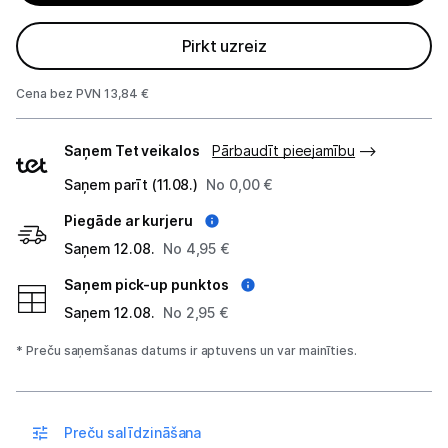
Projektori un ekrāni
Pirkt uzreiz
Tīkla iekārtas
Cena bez PVN 13,84 €
Drukas iekārtas
Piegādes
Saņem Tet veikalos
Pārbaudīt pieejamību
veidi
Biroja piederumi
Saņem parīt (11.08.)
No 0,00 €
Telefoni, planšetdatori
Piegāde ar kurjeru
Saņem 12.08.
No 4,95 €
Viedierīces
Saņem pick-up punktos
Saņem 12.08.
No 2,95 €
Sadzīves tehnika
* Preču saņemšanas datums ir aptuvens un var mainīties.
Skaistumkopšana
Sports un atpūta
Preču salīdzināšana