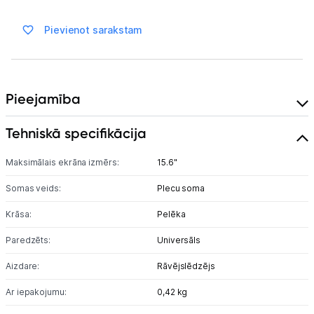
Ražotāju atjaunota tehnika
Pievienot sarakstam
Vēlmju saraksts
Pieejamība
Blogs
Tehniskā specifikācija
Piegāde un apmaksa
Maksimālais ekrāna izmērs:
15.6"
Tehnikas izvešana
Somas veids:
Plecu soma
Krāsa:
Pelēka
Uzņēmumiem
Paredzēts:
Universāls
Tet pakalpojumi
Aizdare:
Rāvējslēdzējs
Ar iepakojumu:
0,42 kg
Kontakti