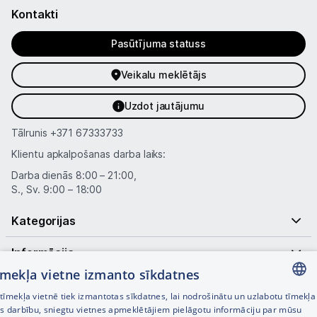
Ražotāju atjaunota tehnika
Kontakti
Pasūtījuma statuss
Vēlmju saraksts
Veikalu meklētājs
Blogs
Uzdot jautājumu
Tālrunis
+371 67333733
Piegāde un apmaksa
Klientu apkalpošanas darba laiks:
Darba dienās 8:00 – 21:00,
Tehnikas izvešana
S., Sv. 9:00 – 18:00
Kategorijas
Uzņēmumiem
Informācija
Tet pakalpojumi
tīmekļa vietne izmanto sīkdatnes
Noderīgas saites
īmekļa vietnē tiek izmantotas sīkdatnes, lai nodrošinātu un uzlabotu tīmekļa
Kontakti
LATVIAN
es darbību, sniegtu vietnes apmeklētājiem pielāgotu informāciju par mūsu