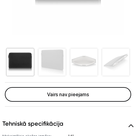
GAMING pasaule >
Portatīvie datori un piederumi
Portatīvie datori
Somas un apvalki
Lādētāji un adapteri
Dokstacijas
Portatīvie dzesētāji
Vairs nav pieejams
Audio
Stacionārie datori un piederumi
Spēļu konsoles un piederumi
Tehniskā specifikācija
Datu nesēji