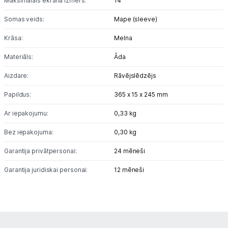
Maksimālais ekrāna izmērs:
14"
Somas veids:
Mape (sleeve)
Projektori un ekrāni
Krāsa:
Melna
Tīkla iekārtas
Materiāls:
Āda
Drukas iekārtas
Aizdare:
Rāvējslēdzējs
Biroja piederumi
Papildus:
365 x 15 x 245 mm
Telefoni, planšetdatori
Ar iepakojumu:
0,33 kg
Bez iepakojuma:
0,30 kg
Viedierīces
Garantija privātpersonai:
24 mēneši
Sadzīves tehnika
Garantija juridiskai personai:
12 mēneši
Skaistumkopšana
Sports un atpūta