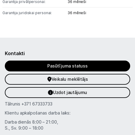
Garantija privātpersonai:
36 mēneši
Informācija
Garantija juridiskai personai:
36 mēneši
Kontakti
Pasūtījuma statuss
Veikalu meklētājs
Uzdot jautājumu
Tālrunis
+371 67333733
Klientu apkalpošanas darba laiks:
Darba dienās 8:00 – 21:00,
S., Sv. 9:00 – 18:00