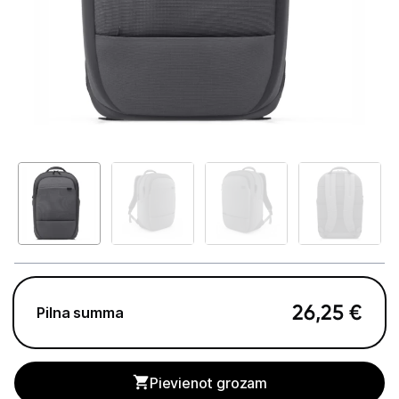
GAMING pasaule >
Portatīvie datori un piederumi
Portatīvie datori
Somas un apvalki
Lādētāji un adapteri
Dokstacijas
Portatīvie dzesētāji
Audio
26,25
€
Pilna summa
Stacionārie datori un piederumi
Spēļu konsoles un piederumi
Pievienot grozam
Datu nesēji