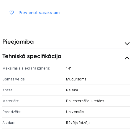
Ražotāju atjaunota tehnika
Pievienot sarakstam
Vēlmju saraksts
Pieejamība
Blogs
Tehniskā specifikācija
Piegāde un apmaksa
Maksimālais ekrāna izmērs:
14"
Tehnikas izvešana
Somas veids:
Mugursoma
Krāsa:
Pelēka
Uzņēmumiem
Materiāls:
Poliesters/​Poliuretāns
Tet pakalpojumi
Paredzēts:
Universāls
Aizdare:
Rāvējslēdzējs
Kontakti