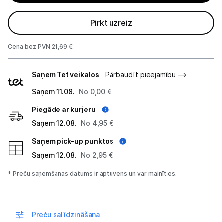
Projektori un ekrāni
Pirkt uzreiz
Tīkla iekārtas
Cena bez PVN 21,69 €
Drukas iekārtas
Piegādes
Saņem Tet veikalos
Pārbaudīt pieejamību
veidi
Biroja piederumi
Saņem 11.08.
No 0,00 €
Telefoni, planšetdatori
Piegāde ar kurjeru
Saņem 12.08.
No 4,95 €
Viedierīces
Saņem pick-up punktos
Saņem 12.08.
No 2,95 €
Sadzīves tehnika
* Preču saņemšanas datums ir aptuvens un var mainīties.
Skaistumkopšana
Sports un atpūta
Preču salīdzināšana