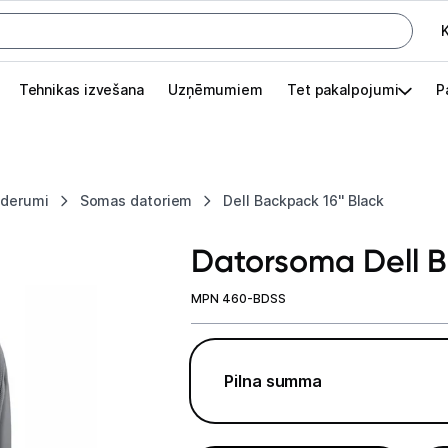
K
G
Tehnikas izvešana
Uzņēmumiem
Tet pakalpojumi
P
Pieslēgties
Pasūtījuma statuss
iederumi
Somas datoriem
Dell Backpack 16'' Black
Akcijas
Datorsoma Dell B
Outlet
apā.
MPN 460-BDSS
Izvēlies kāroto ierīci izdevīgāk!
TV un audio
Pilna summa
Datortehnika