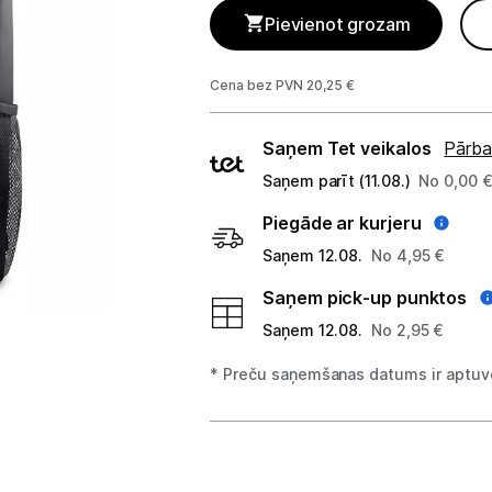
GAMING pasaule >
Pievienot grozam
Portatīvie datori un piederumi
Cena bez PVN 20,25 €
Portatīvie datori
Piegādes
Saņem Tet veikalos
Pārba
Somas un apvalki
veidi
Saņem parīt (11.08.)
No 0,00 
Lādētāji un adapteri
Piegāde ar kurjeru
Dokstacijas
Saņem 12.08.
No 4,95 €
Saņem pick-up punktos
Portatīvie dzesētāji
Saņem 12.08.
No 2,95 €
Audio
* Preču saņemšanas datums ir aptuve
Stacionārie datori un piederumi
Spēļu konsoles un piederumi
Datu nesēji