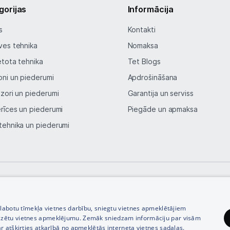
Ražotāju atjaunota tehnika
gorijas
Informācija
s
Kontakti
Vēlmju saraksts
ves tehnika
Nomaksa
etota tehnika
Tet Blogs
Blogs
oni un piederumi
Apdrošināšana
izori un piederumi
Garantija un serviss
Piegāde un apmaksa
erīces un piederumi
Piegāde un apmaksa
tehnika un piederumi
Tehnikas izvešana
Uzņēmumiem
Tet pakalpojumi
© SIA Tet 2026 -
Visas cenas norādītas EUR ar PVN 21%
zlabotu tīmekļa vietnes darbību, sniegtu vietnes apmeklētājiem
izētu vietnes apmeklējumu. Zemāk sniedzam informāciju par visām
Kontakti
r atšķirties atkarībā no apmeklētās interneta vietnes sadaļas.