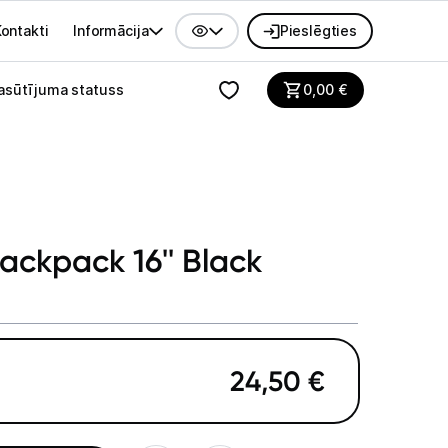
ontakti
Informācija
Pieslēgties
alvenes izvēlne
asūtījuma statuss
0,00
€
ackpack 16'' Black
24,50
€