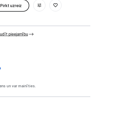
Pirkt uzreiz
udīt pieejamību
€
ns un var mainīties.