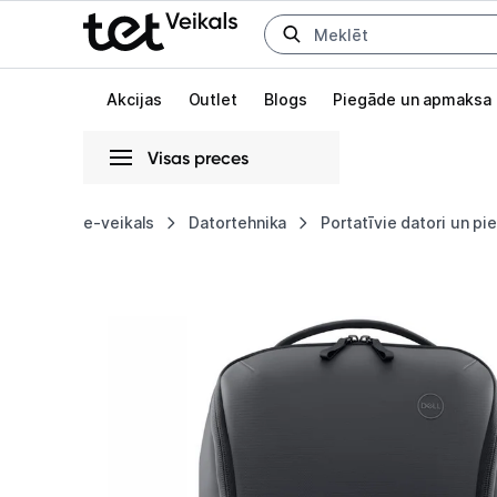
Uz kategorijam
Uz galveno saturu
Akcijas
Outlet
Blogs
Piegāde un apmaksa
Visas preces
Gaišā
Tumšā
Sistēmas
e-veikals
Datortehnika
Portatīvie datori un p
Datorsoma
Animācijas
Dell
Globāls iestatījums animāciju aktivizēšanai vai deaktivizēšanai visā l
Backpack
16''
Black