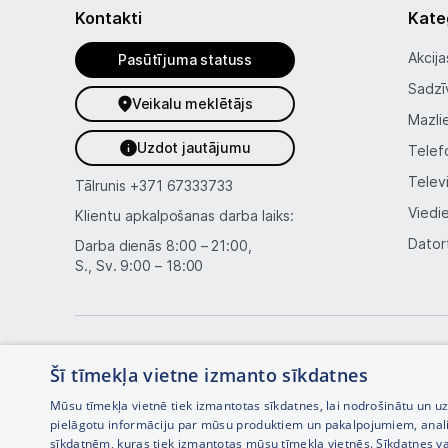
Kontakti
Kate
Akcija
Pasūtījuma statuss
Sadzī
Veikalu meklētājs
Mazli
Uzdot jautājumu
Telef
Telev
Tālrunis
+371 67333733
Viedi
Klientu apkalpošanas darba laiks:
Dator
Darba dienās 8:00 – 21:00,
S., Sv. 9:00 – 18:00
Šī tīmekļa vietne izmanto sīkdatnes
Mūsu tīmekļa vietnē tiek izmantotas sīkdatnes, lai nodrošinātu un u
pielāgotu informāciju par mūsu produktiem un pakalpojumiem, anal
sīkdatnēm, kuras tiek izmantotas mūsu tīmekļa vietnēs. Sīkdatnes va