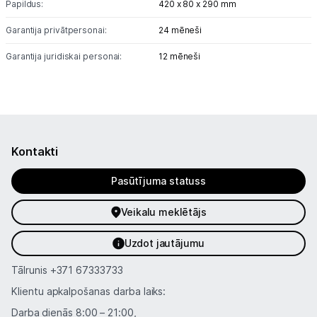
Papildus:
420 x 80 x 290 mm
Informācija
Garantija privātpersonai:
24 mēneši
Garantija juridiskai personai:
12 mēneši
Kontakti
Pasūtījuma statuss
Veikalu meklētājs
Uzdot jautājumu
Tālrunis
+371 67333733
Klientu apkalpošanas darba laiks:
Darba dienās 8:00 – 21:00,