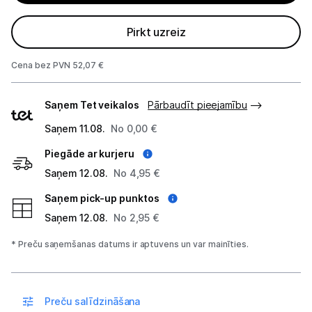
Projektori un ekrāni
Pirkt uzreiz
Tīkla iekārtas
Cena bez PVN 52,07 €
Drukas iekārtas
Piegādes
Saņem Tet veikalos
Pārbaudīt pieejamību
veidi
Biroja piederumi
Saņem 11.08.
No 0,00 €
Telefoni, planšetdatori
Piegāde ar kurjeru
Saņem 12.08.
No 4,95 €
Viedierīces
Saņem pick-up punktos
Saņem 12.08.
No 2,95 €
Sadzīves tehnika
* Preču saņemšanas datums ir aptuvens un var mainīties.
Skaistumkopšana
Sports un atpūta
Preču salīdzināšana