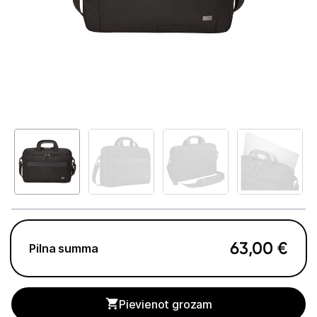
GAMING pasaule >
Portatīvie datori un piederumi
Portatīvie datori
Somas un apvalki
Lādētāji un adapteri
Dokstacijas
Portatīvie dzesētāji
Audio
63,00
€
Pilna summa
Stacionārie datori un piederumi
Spēļu konsoles un piederumi
Pievienot grozam
Datu nesēji