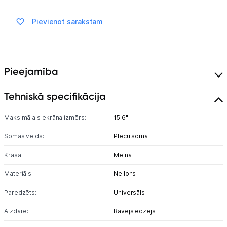
Ražotāju atjaunota tehnika
Pievienot sarakstam
Vēlmju saraksts
Pieejamība
Blogs
Tehniskā specifikācija
Piegāde un apmaksa
Maksimālais ekrāna izmērs:
15.6"
Tehnikas izvešana
Somas veids:
Plecu soma
Krāsa:
Melna
Uzņēmumiem
Materiāls:
Neilons
Tet pakalpojumi
Paredzēts:
Universāls
Aizdare:
Rāvējslēdzējs
Kontakti