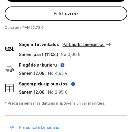
Projektori un ekrāni
Pirkt uzreiz
Tīkla iekārtas
Cena bez PVN 22,73 €
Drukas iekārtas
Piegādes
Saņem Tet veikalos
Pārbaudīt pieejamību
veidi
Biroja piederumi
Saņem parīt (11.08.)
No 0,00 €
Telefoni, planšetdatori
Piegāde ar kurjeru
Saņem 12.08.
No 4,95 €
Viedierīces
Saņem pick-up punktos
Saņem 12.08.
No 2,95 €
Sadzīves tehnika
* Preču saņemšanas datums ir aptuvens un var mainīties.
Skaistumkopšana
Sports un atpūta
Preču salīdzināšana