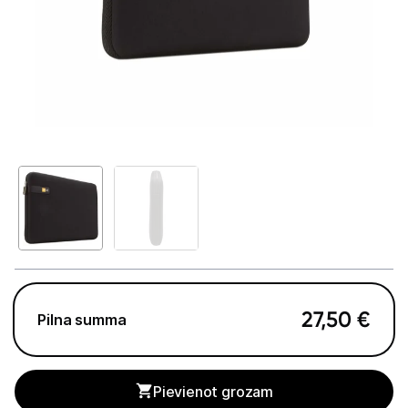
GAMING pasaule >
Portatīvie datori un piederumi
Portatīvie datori
Somas un apvalki
Lādētāji un adapteri
Dokstacijas
Portatīvie dzesētāji
Audio
27,50
€
Pilna summa
Stacionārie datori un piederumi
Spēļu konsoles un piederumi
Pievienot grozam
Datu nesēji