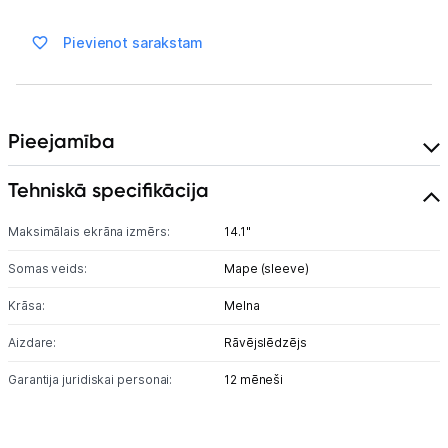
Ražotāju atjaunota tehnika
Pievienot sarakstam
Vēlmju saraksts
Pieejamība
Blogs
Tehniskā specifikācija
Piegāde un apmaksa
Maksimālais ekrāna izmērs:
14.1"
Tehnikas izvešana
Somas veids:
Mape (sleeve)
Krāsa:
Melna
Uzņēmumiem
Aizdare:
Rāvējslēdzējs
Tet pakalpojumi
Garantija juridiskai personai:
12 mēneši
Kontakti