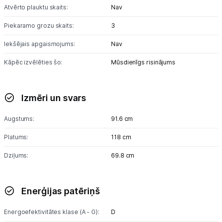
Skaistumkopšana
Atvērto plauktu skaits:
Nav
Sports un atpūta
Piekaramo grozu skaits:
3
Iekšējais apgaismojums:
Nav
Ražotāju atjaunota tehnika
Kāpēc izvēlēties šo:
Mūsdienīgs risinājums
Vēlmju saraksts
Izmēri un svars
Blogs
Augstums:
91.6 cm
Platums:
118 cm
Piegāde un apmaksa
Dziļums:
69.8 cm
Tehnikas izvešana
Enerģijas patēriņš
Uzņēmumiem
Energoefektivitātes klase (A - G):
D