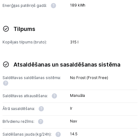
Tet pakalpojumi
189 kWh
Enerģijas patēriņš gadā:
Kontakti
Tilpums
Informācija
Kopējais tilpums (bruto):
315 l
Atsaldēšanas un sasaldēšanas sistēma
Saldētavas saldēšanas sistēma:
No Frost (Frost Free)
Manuāla
Saldētavas atkausēšana:
Ir
Ātrā sasaldēšana:
Nav
Brīvdienu režīms:
14.5
Saldēšanas jauda (kg/24h):