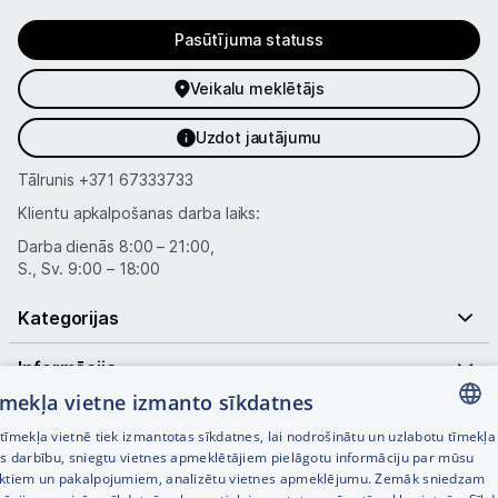
Pasūtījuma statuss
Veikalu meklētājs
Uzdot jautājumu
Tālrunis
+371 67333733
Klientu apkalpošanas darba laiks:
Darba dienās 8:00 – 21:00,
S., Sv. 9:00 – 18:00
Kategorijas
Informācija
tīmekļa vietne izmanto sīkdatnes
Noderīgas saites
īmekļa vietnē tiek izmantotas sīkdatnes, lai nodrošinātu un uzlabotu tīmekļa
LATVIAN
es darbību, sniegtu vietnes apmeklētājiem pielāgotu informāciju par mūsu
ktiem un pakalpojumiem, analizētu vietnes apmeklējumu. Zemāk sniedzam
RUSSIAN