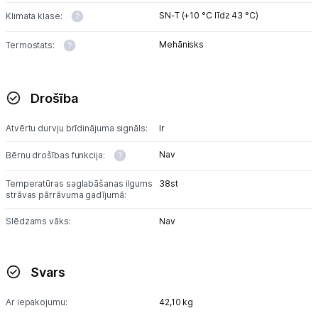
SN-T (+10 °C līdz 43 °C)
Klimata klase:
Mehānisks
Termostats:
Drošība
Atvērtu durvju brīdinājuma signāls:
Ir
Nav
Bērnu drošības funkcija:
Temperatūras saglabāšanas ilgums
38st
strāvas pārrāvuma gadījumā:
Slēdzams vāks:
Nav
Svars
Ar iepakojumu:
42,10 kg