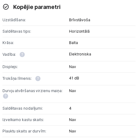
Sadzīves tehnikas aksesuāri
Kopējie parametri
Plītis
Uzstādīšana:
Brīvstāvoša
Tvaika nosūcēji
Saldētavas tips:
Horizontālā
Krāsa:
Balta
Aksesuāri tvaika nosūcējiem
Elektroniska
Vadība:
Iebūvējamā tehnika
Displejs:
Nav
Mazā tehnika
41 dB
Trokšņa līmenis:
Kafijas pagatavošana
Durvju atvēršanas virzienu maiņa:
Nav
Mazā virtuves tehnika
Saldētavas nodalījumi:
4
Klimata iekārtas
Izvelkamo kastu skaits:
Nav
Apģērbu kopšana
Plauktu skaits ar durvīm:
Nav