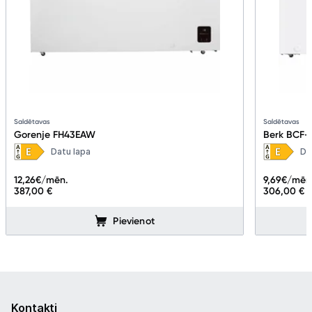
Saldētavas
Saldētavas
Gorenje FH43EAW
Berk BCF-
Datu lapa
Da
12,26
€/mēn.
9,69
€/mēn
387,00 €
306,00 €
Pievienot
Kontakti