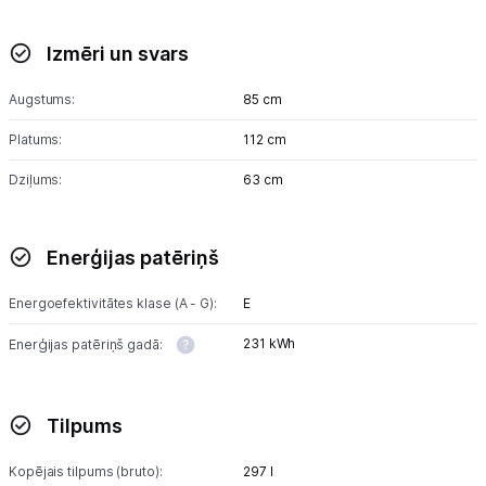
Izmēri un svars
Augstums:
85 cm
Platums:
112 cm
Dziļums:
63 cm
Enerģijas patēriņš
Energoefektivitātes klase (A - G):
E
231 kWh
Enerģijas patēriņš gadā:
Tilpums
Kopējais tilpums (bruto):
297 l