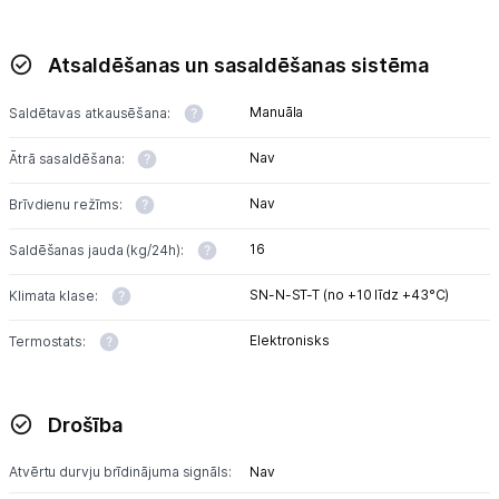
Atsaldēšanas un sasaldēšanas sistēma
Manuāla
Saldētavas atkausēšana:
Nav
Ātrā sasaldēšana:
Nav
Brīvdienu režīms:
16
Saldēšanas jauda (kg/24h):
SN-N-ST-T (no +10 līdz +43°С)
Klimata klase:
Elektronisks
Termostats:
Drošība
Atvērtu durvju brīdinājuma signāls:
Nav