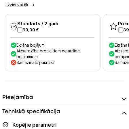
Tet pakalpojumi
Uzzini vairāk
Kontakti
Standarts
/ 2 gadi
Pre
69,00
€
89
Informācija
Ekrāna bojājumi
Ekrāna 
Aizsardzība pret citiem nejaušiem
Aizsard
bojājumiem
bojāju
Samazināts pašrisks
Samazin
Pieejamība
Tehniskā specifikācija
Kopējie parametri