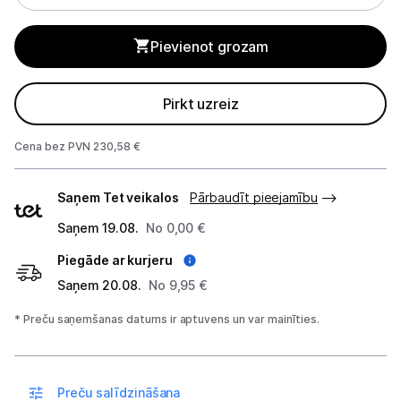
Sadzīves tehnikas aksesuāri
Pievienot grozam
Plītis
Tvaika nosūcēji
Pirkt uzreiz
Aksesuāri tvaika nosūcējiem
Cena bez PVN 230,58 €
Iebūvējamā tehnika
Piegādes
Saņem Tet veikalos
Pārbaudīt pieejamību
veidi
Mazā tehnika
Saņem 19.08.
No 0,00 €
Kafijas pagatavošana
Piegāde ar kurjeru
Mazā virtuves tehnika
Saņem 20.08.
No 9,95 €
* Preču saņemšanas datums ir aptuvens un var mainīties.
Klimata iekārtas
Apģērbu kopšana
Preču salīdzināšana