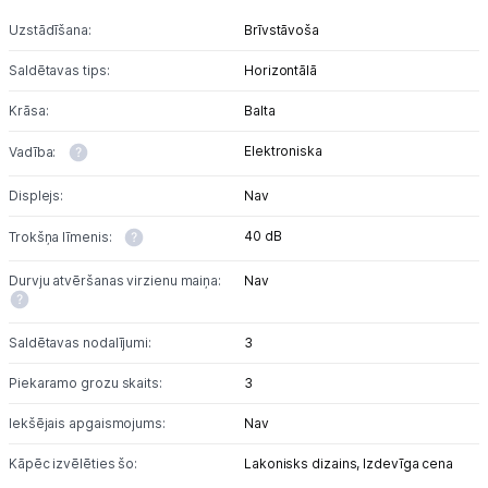
Uzstādīšana:
Brīvstāvoša
Saldētavas tips:
Horizontālā
Krāsa:
Balta
Elektroniska
Vadība:
Displejs:
Nav
40 dB
Trokšņa līmenis:
Durvju atvēršanas virzienu maiņa:
Nav
Saldētavas nodalījumi:
3
Piekaramo grozu skaits:
3
Iekšējais apgaismojums:
Nav
Kāpēc izvēlēties šo:
Lakonisks dizains,
Izdevīga cena