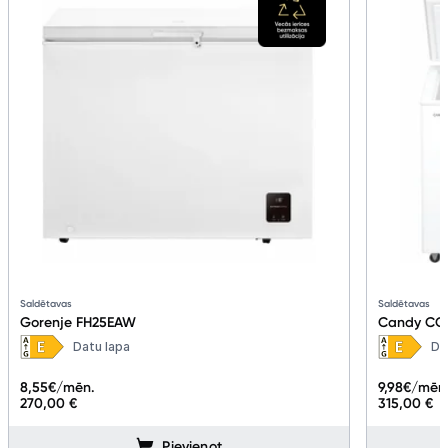
Saldētavas
Saldētavas
Gorenje FH25EAW
Candy CC
Datu lapa
Da
8,55
€/mēn.
9,98
€/mēn
270,00 €
315,00 €
Pievienot