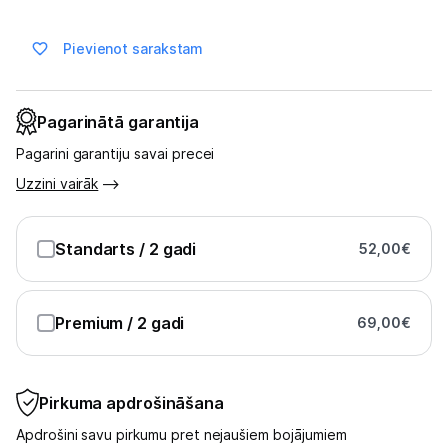
Skaistumkopšana
Pievienot sarakstam
Sports un atpūta
Ražotāju atjaunota tehnika
Pagarinātā garantija
Pagarini garantiju savai precei
Vēlmju saraksts
Uzzini vairāk
Blogs
Standarts
/ 2 gadi
52,00
€
Piegāde un apmaksa
Premium
/ 2 gadi
69,00
€
Tehnikas izvešana
Pirkuma apdrošināšana
Uzņēmumiem
Apdrošini savu pirkumu pret nejaušiem bojājumiem